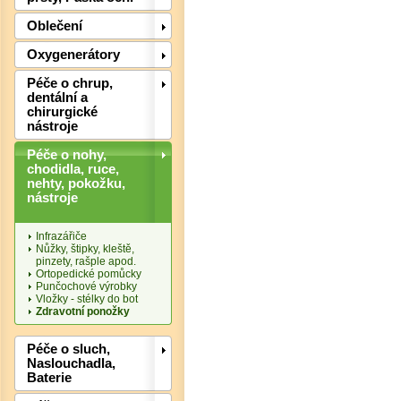
Oblečení
Oxygenerátory
Péče o chrup,
Det
dentální a
chirurgické
nástroje
Péče o nohy,
chodidla, ruce,
nehty, pokožku,
nástroje
Infrazářiče
Nůžky, štipky, kleště,
pinzety, rašple apod.
Ortopedické pomůcky
Punčochové výrobky
Vložky - stélky do bot
Zdravotní ponožky
Péče o sluch,
Det
Naslouchadla,
Baterie