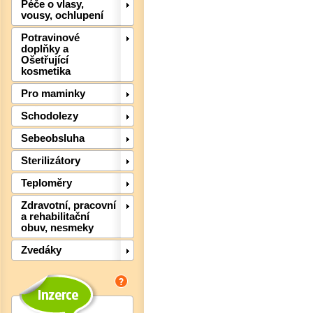
Péče o vlasy,
vousy, ochlupení
Potravinové
doplňky a
Ošetřující
kosmetika
Pro maminky
Schodolezy
Sebeobsluha
Det
Sterilizátory
Teploměry
Zdravotní, pracovní
a rehabilitační
obuv, nesmeky
Zvedáky