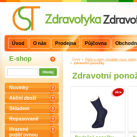
Úvod
O nás
Prodejna
Půjčovna
Obchodn
E-shop
Úvod
>
Péče o nohy, chodidla, ruce, nehty
Zdravotní ponožky
Zdravotní pono
Novinky
Akční zboží
Skladem
Repasované
Hrazené
pojišťovnou