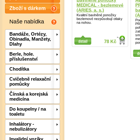
Bavlněné ponožky
Av
MEDICAL - bezlemové
P
Zboží s dárkem
(ARIES, a. s.)
b
(A
Kvalitní bavlněné ponožky
bezlemové nezpůsobují otlaky
Po
Naše nabídka
na nohou.
PR
po
zat
Bandáže, Ortézy,
sm
Obinadla, Manžety,
me
detail
78 Kč
po
Dlahy
Detail
d
Berle, hole.
příslušenství
Chodítka
Cvičebně relaxační
pomůcky
Čínská a korejská
medicína
Det
Do koupelny / na
toaletu
Inhalátory -
nebulizátory
Invalidní vozíky,