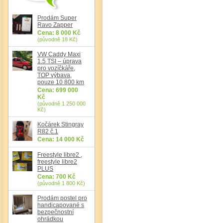
Det
Prodám Super
Ravo Zapper
Cena: 8 000 Kč
(původně 18 Kč)
VW Caddy Maxi
1.5 TSI – úprava
pro vozíčkáře,
TOP výbava,
pouze 10 800 km
Cena: 699 000
Kč
(původně 1 250 000
Kč)
Kočárek Stingray
R82 č.1
Cena: 14 000 Kč
Freestyle libre2 ,
freestyle libre2
PLUS
Cena: 700 Kč
(původně 1 800 Kč)
Prodám postel pro
handicapované s
bezpečnostní
ohrádkou