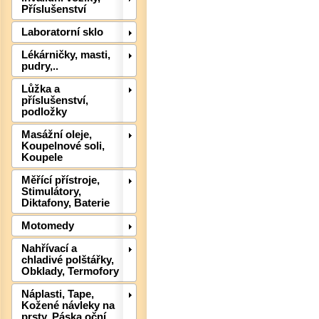
Příslušenství
Laboratorní sklo
Lékárničky, masti,
pudry,..
Lůžka a
příslušenství,
podložky
Masážní oleje,
Koupelnové soli,
Koupele
Det
Měřící přístroje,
Stimulátory,
Diktafony, Baterie
Motomedy
Nahřívací a
chladivé polštářky,
Obklady, Termofory
Náplasti, Tape,
Kožené návleky na
prsty, Páska oční