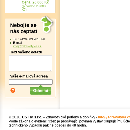
Cena: 20 000 Kč
(původně 29 000
Kč)
Nebojte se
nás zeptat!
Tel.: +420 603 281 096
E-mail:
info@zdravotyka.cz
Text Vašeho dotazu
Vaše e-mailová adresa
© 2010,
CS TIP, s.r.o.
– Zdravotnické potřeby a doplňky -
info@zdravotyka.c
Podle zákona o evidenci tržeb je prodávající povinen vystavit kupujícímu účt
technického výpadku pak nejpozději do 48 hodin.