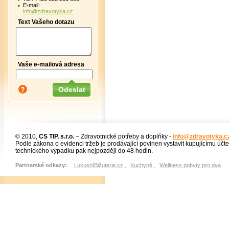
E-mail:
info@zdravotyka.cz
Text Vašeho dotazu
Vaše e-mailová adresa
© 2010,
CS TIP, s.r.o.
– Zdravotnické potřeby a doplňky -
info@zdravotyka.c
Podle zákona o evidenci tržeb je prodávající povinen vystavit kupujícímu účt
technického výpadku pak nejpozději do 48 hodin.
Partnerské odkazy:
LuxusníBižuterie.cz
,
Kuchyně
,
Wellness pobyty pro dva