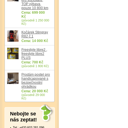
TOP výbava,
pouze 10 800 km
Cena: 699 000
Kč
(původně 1 250 000
Kč)
Kočárek Stingray
R82 č.1
Cena: 14 000 Kč
Freestyle libre2 ,
freestyle libre2
PLUS
Det
Cena: 700 Kč
(původně 1 800 Kč)
Prodám postel pro
handicapované s
bezpečnostní
ohrádkou
Cena: 20 000 Kč
(původně 29 000
Kč)
Nebojte se
nás zeptat!
Tel.: +420 603 281 096