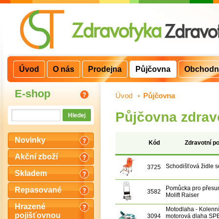
Úvod
O nás
Prodejna
Půjčovna
Obchodn
E-shop
Úvod
>
Půjčovna
Půjčovna zdrav
Novinky
Kód
Zdravotní 
Akční zboží
Schodišťová židle s
3725
Skladem
Pomůcka pro přesu
Repasované
3582
Molift Raiser
Hrazené
Motodlaha - Kolenn
pojišťovnou
3094
motorová dlaha S