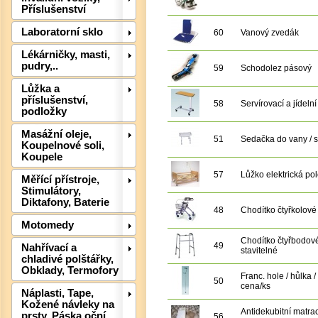
Příslušenství
Laboratorní sklo
60
Vanový zvedák
Lékárničky, masti,
pudry,..
59
Schodolez pásový
Lůžka a
příslušenství,
58
Servírovací a jídelní
podložky
Masážní oleje,
51
Sedačka do vany / 
Koupelnové soli,
Koupele
57
Lůžko elektrická po
Měřící přístroje,
Stimulátory,
Det
Diktafony, Baterie
48
Chodítko čtyřkolové 
Motomedy
Chodítko čtyřbodov
49
Nahřívací a
stavitelné
chladivé polštářky,
Obklady, Termofory
Franc. hole / hůlka /
50
cena/ks
Náplasti, Tape,
Kožené návleky na
Antidekubitní matra
prsty, Páska oční
56