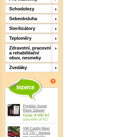
Schodolezy
Det
Sebeobsluha
Sterilizátory
Teploměry
Zdravotní, pracovní
a rehabilitační
obuv, nesmeky
Zvedáky
Prodám Super
Det
Ravo Zapper
Cena: 8 000 Kč
(původně 18 Kč)
VW Caddy Maxi
1.5 TSI – úprava
pro vozíčkáře,