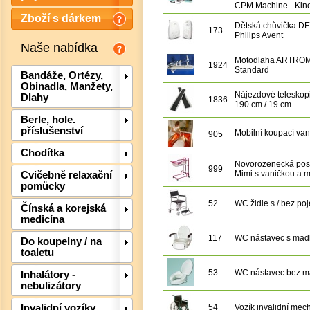
CPM Machine - Kin
Zboží s dárkem
Dětská chůvička D
173
Philips Avent
Naše nabídka
Motodlaha ARTRO
1924
Standard
Bandáže, Ortézy,
Obinadla, Manžety,
Nájezdové teleskopi
Dlahy
1836
190 cm / 19 cm
Berle, hole.
příslušenství
Mobilní koupací va
905
Chodítka
Novorozenecká pos
999
Mimi s vaničkou a m
Cvičebně relaxační
pomůcky
Det
52
WC židle s / bez po
Čínská a korejská
medicína
117
WC nástavec s mad
Do koupelny / na
toaletu
53
WC nástavec bez m
Inhalátory -
nebulizátory
54
Vozík invalidní mec
Invalidní vozíky,