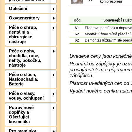
kompresorem
Oblečení
Oxygenerátory
Kód
Související služb
Péče o chrup,
61
Přeprava pomůcek = doprav
dentální a
62
Montáž lůžkav místě předání
chirurgické
Det
62
Demontáž lůžkav místě předá
nástroje
Péče o nohy,
Uvedené ceny jsou konečné.
chodidla, ruce,
nehty, pokožku,
Podmínkou zápůjčky je uzav
nástroje
pronajímatelem a nájemcem,
Péče o sluch,
zápůjčkou.
Naslouchadla,
Platnost uvedených cen od 1
Baterie
Vydání nového ceníku automa
Péče o vlasy,
vousy, ochlupení
Potravinové
doplňky a
Ošetřující
kosmetika
Pro maminky