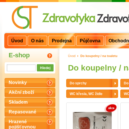
Úvod
O nás
Prodejna
Půjčovna
Obchodn
E-shop
Úvod
>
Do koupelny / na toaletu
Do koupelny / n
Novinky
Do sprchy
Do
Akční zboží
WC křesla, WC židle
WC
Skladem
Repasované
Hrazené
pojišťovnou