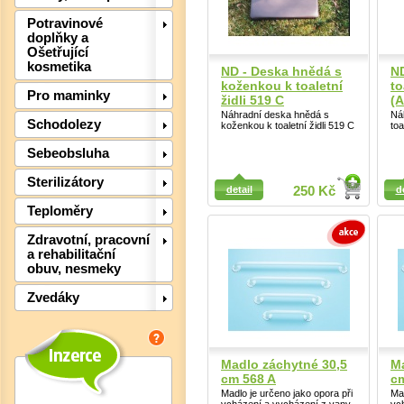
Potravinové
doplňky a
Ošetřující
kosmetika
ND - Deska hnědá s
ND
koženkou k toaletní
to
Pro maminky
židli 519 C
(
Náhradní deska hnědá s
Ná
Schodolezy
koženkou k toaletní židli 519 C
toa
Sebeobsluha
Detail
Detail
Sterilizátory
detail
250 Kč
d
Det
Teploměry
Zdravotní, pracovní
a rehabilitační
obuv, nesmeky
Zvedáky
Madlo záchytné 30,5
M
cm 568 A
c
Madlo je určeno jako opora při
Mad