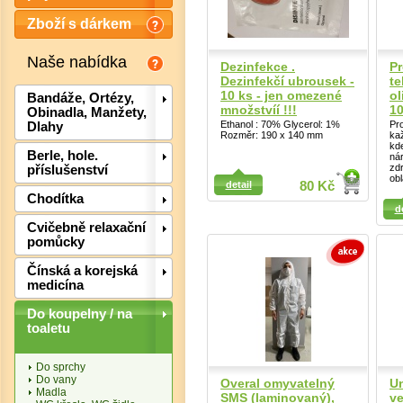
Zboží s dárkem
Naše nabídka
Dezinfekce .
P
Dezinfekčí ubrousek -
te
10 ks - jen omezené
ol
Bandáže, Ortézy,
množstvíí !!!
1
Obinadla, Manžety,
Ethanol : 70% Glycerol: 1%
Pr
Dlahy
Rozměr: 190 x 140 mm
ka
kd
Berle, hole.
nár
zd
příslušenství
Detail
obl
detail
80 Kč
Chodítka
Detail
d
Cvičebně relaxační
pomůcky
Čínská a korejská
medicína
Det
Do koupelny / na
toaletu
Do sprchy
Do vany
Overal omyvatelný
Un
Madla
SMS (laminovaný),
ve