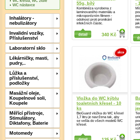
WC křesla, WC židle
55g, bílý
- 
WC nástavce
Kombinéza vyrobena z
Mí
laminovaného materiálu a
po
mikroporézním filmem -
pou
Inhalátory -
odolnost proti pronikání
nev
nebulizátory
infekčních částic.
ja
os
Detail
Invalidní vozíky,
Detail
detail
340 Kč
Příslušenství
d
Laboratorní sklo
Lékárničky, masti,
Det
pudry,..
Lůžka a
příslušenství,
podložky
Masážní oleje,
Koupelnové soli,
Vložka do WC kýblu
Ba
Koupele
toaletních křesel - 10
m
ks
je
Měřící přístroje,
BioGuard vložka do WC křesel
Ten
1,7 litru je navržena tak, aby
uri
Stimulátory,
se vešla do všech modelů WC
po
Diktafony, Baterie
křesel.
poh
vý
cen
Motomedy
Detail
Detail
detail
135 Kč