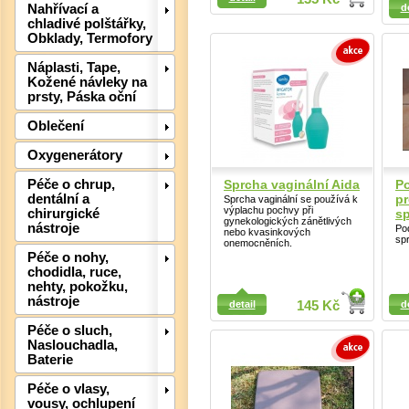
Nahřívací a
d
chladivé polštářky,
Obklady, Termofory
Det
Náplasti, Tape,
Kožené návleky na
prsty, Páska oční
Oblečení
Oxygenerátory
Péče o chrup,
Sprcha vaginální Aida
P
dentální a
pr
Sprcha vaginální se používá k
výplachu pochvy při
chirurgické
s
gynekologických zánětlivých
nástroje
Po
nebo kvasinkových
sp
onemocněních.
Péče o nohy,
chodidla, ruce,
nehty, pokožku,
Detail
Detail
nástroje
detail
145 Kč
d
Péče o sluch,
Det
Naslouchadla,
Baterie
Péče o vlasy,
vousy, ochlupení