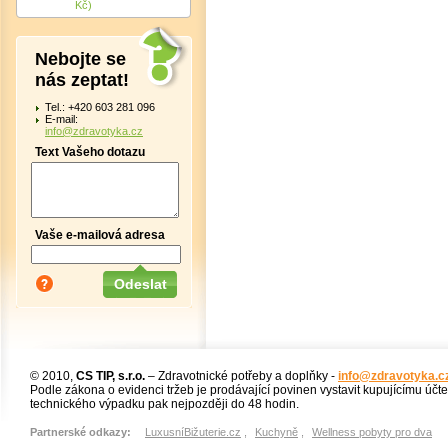
Kč)
Nebojte se
nás zeptat!
Tel.: +420 603 281 096
E-mail:
info@zdravotyka.cz
Text Vašeho dotazu
Vaše e-mailová adresa
© 2010,
CS TIP, s.r.o.
– Zdravotnické potřeby a doplňky -
info@zdravotyka.c
Podle zákona o evidenci tržeb je prodávající povinen vystavit kupujícímu účt
technického výpadku pak nejpozději do 48 hodin.
Partnerské odkazy:
LuxusníBižuterie.cz
,
Kuchyně
,
Wellness pobyty pro dva