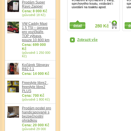
vcházení a vycházení z vany,
vc
Prodám Super
sprchového koutu, vstávání i
sp
Ravo Zapper
usedání na toaletu apod.
use
Cena: 8 000 Kč
(původně 18 Kč)
Detail
Detail
VW Caddy Maxi
detail
280 Kč
d
1.5 TSI – úprava
pro vozíčkáře,
TOP výbava,
Zobrazit vše
pouze 10 800 km
Cena: 699 000
Kč
(původně 1 250 000
Det
Kč)
Kočárek Stingray
R82 č.1
Cena: 14 000 Kč
Freestyle libre2 ,
freestyle libre2
PLUS
Cena: 700 Kč
(původně 1 800 Kč)
Prodám postel pro
handicapované s
bezpečnostní
ohrádkou
Cena: 20 000 Kč
(původně 29 000