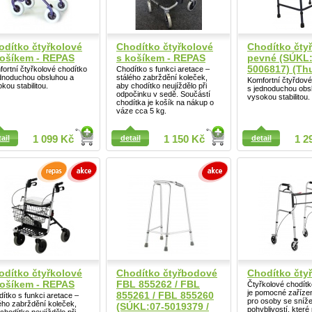
Detail
odítko čtyřkolové
Chodítko čtyřkolové
Chodítko čty
košíkem - REPAS
s košíkem - REPAS
pevné (SÚKL:
5006817) (Th
ortní čtyřkolové chodítko
Chodítko s funkci aretace –
ednoduchou obsluhou a
stálého zabrždění koleček,
Komfortní čtyřdov
kou stabilitou.
aby chodítko neujíždělo při
s jednoduchou obs
odpočinku v sedě. Součástí
vysokou stabilitou.
chodítka je košík na nákup o
váze cca 5 kg.
ail
ail
1 099 Kč
detail
1 150 Kč
detail
1 2
Detail
odítko čtyřkolové
Chodítko čtyřbodové
Chodítko čty
košíkem - REPAS
FBL 855262 / FBL
Čtyřkolové chodítk
je pomocné zaříze
855261 / FBL 855260
ítko s funkci aretace –
pro osoby se sníž
ého zabrždění koleček,
(SÚKL:07-5019379 /
pohyblivostí, které 