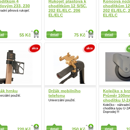
odítkům 4
Rukojeť plastová k
Koncová noži
dovým 233, 230
chodítkům 12 S/SC,
chodítkům 12
202 EL/ELC, 206
202 EL/ELC, 
adní pěnová rukojeť.
EL/ELC
EL/ELC
ail
ail
55 Kč
detail
75 Kč
detail
Detail
žák hrnku
Držák mobilního
Kolečko s brz
telefonu
Průměr 100m
erzální použití.
chodítku U-2
Univerzální použití.
Kolečko - náhradní 
chodítka typu U-2A
Doprodej !!!
ail
ail
220 Kč
detail
250 Kč
detail
3