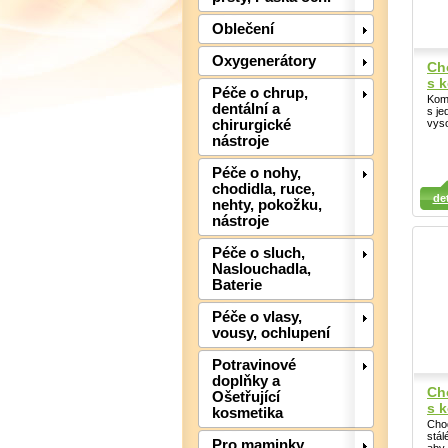
Oblečení
Oxygenerátory
Ch
s 
Péče o chrup,
Komf
dentální a
s j
vyso
chirurgické
nástroje
Péče o nohy,
Detail
Detail
Det
chodidla, ruce,
det
nehty, pokožku,
nástroje
Péče o sluch,
Naslouchadla,
Baterie
Péče o vlasy,
vousy, ochlupení
Potravinové
doplňky a
Ch
Ošetřující
s 
kosmetika
Chod
stál
Pro maminky