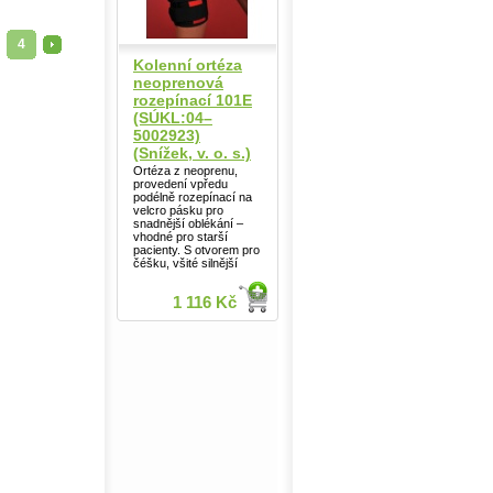
4
>
Kolenní ortéza
neoprenová
rozepínací 101E
(SÚKL:04–
5002923)
(Snížek, v. o. s.)
Ortéza z neoprenu,
provedení vpředu
podélně rozepínací na
velcro pásku pro
snadnější oblékání –
vhodné pro starší
pacienty. S otvorem pro
čéšku, všité silnější
1 116 Kč