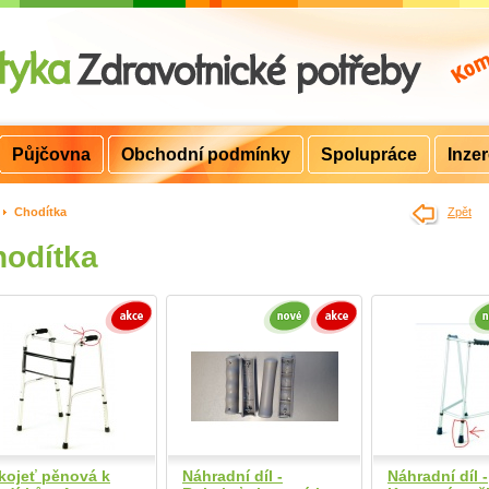
Půjčovna
Obchodní podmínky
Spolupráce
Inze
>
Chodítka
Zpět
odítka
kojeť pěnová k
Náhradní díl -
Náhradní díl -