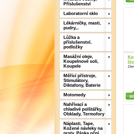
Příslušenství
Laboratorní sklo
Lékárničky, masti,
pudry,..
Lůžka a
příslušenství,
podložky
Masážní oleje,
Ko
Koupelnové soli,
čt
Koupele
Záv
Měřící přístroje,
Stimulátory,
Diktafony, Baterie
Detail
Detail
Det
Motomedy
det
Nahřívací a
chladivé polštářky,
Obklady, Termofory
Náplasti, Tape,
Kožené návleky na
prsty, Páska oční