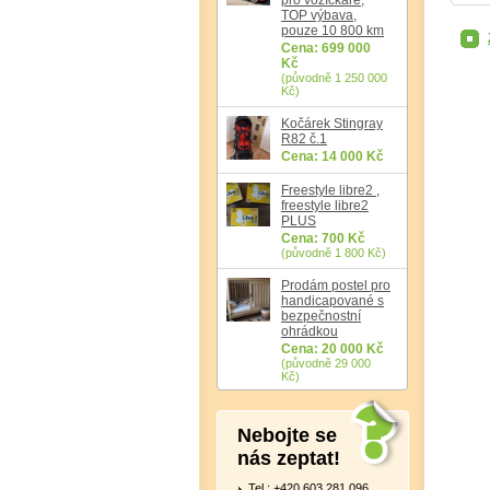
TOP výbava,
pouze 10 800 km
Cena: 699 000
Kč
(původně 1 250 000
Kč)
Kočárek Stingray
R82 č.1
Cena: 14 000 Kč
Freestyle libre2 ,
freestyle libre2
PLUS
Cena: 700 Kč
(původně 1 800 Kč)
Prodám postel pro
handicapované s
bezpečnostní
ohrádkou
Cena: 20 000 Kč
(původně 29 000
Kč)
Nebojte se
nás zeptat!
Tel.: +420 603 281 096