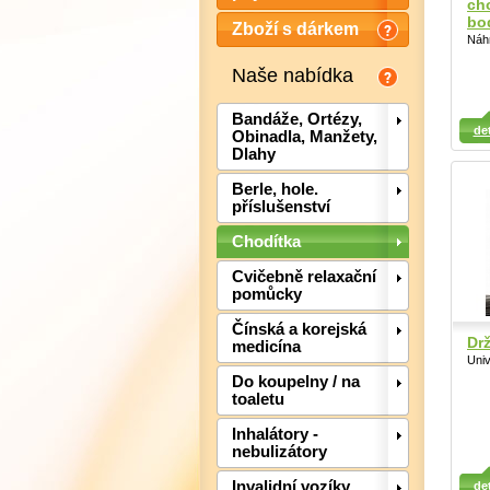
ch
bo
Zboží s dárkem
Náhr
Naše nabídka
Detail
Detail
Det
Bandáže, Ortézy,
det
Obinadla, Manžety,
Dlahy
Berle, hole.
příslušenství
Chodítka
Cvičebně relaxační
pomůcky
Čínská a korejská
Dr
medicína
Univ
Do koupelny / na
toaletu
Inhalátory -
nebulizátory
Detail
Detail
Det
Invalidní vozíky,
det