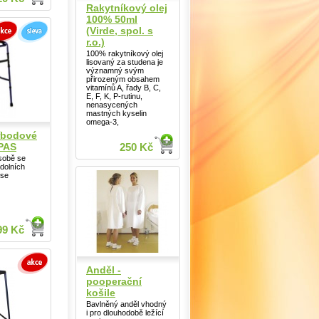
Rakytníkový olej
100% 50ml
(Virde, spol. s
r.o.)
100% rakytníkový olej
lisovaný za studena je
významný svým
přirozeným obsahem
vitamínů A, řady B, C,
E, F, K, P-rutinu,
nenasycených
mastných kyselin
omega-3,
řbodové
EPAS
250 Kč
sobě se
dolních
 se
99 Kč
Anděl -
pooperační
košile
Bavlněný anděl vhodný
i pro dlouhodobě ležící