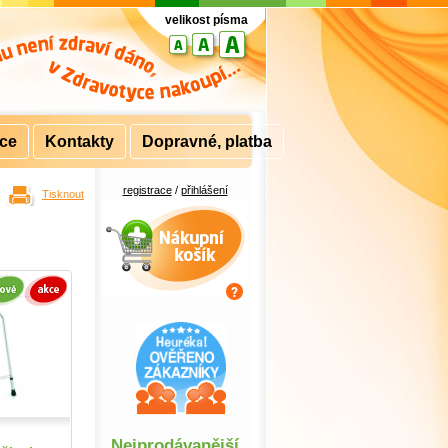
velikost písma
rce
Kontakty
Dopravné, platba
registrace
/
přihlášení
Tisknout
Nákupní košík
Nejprodávanější