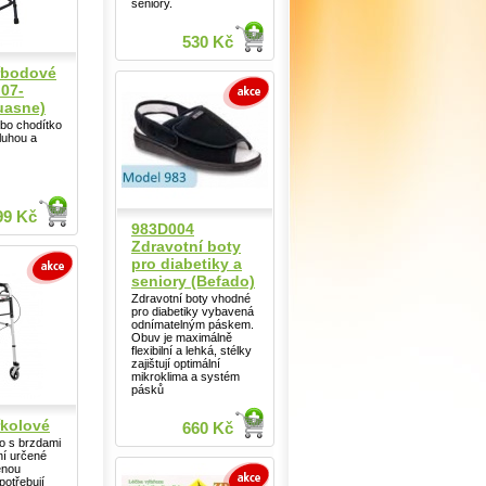
seniory.
530 Kč
řbodové
07-
uasne)
ébo chodítko
luhou a
99 Kč
983D004
Zdravotní boty
pro diabetiky a
seniory (Befado)
Zdravotní boty vhodné
pro diabetiky vybavená
odnímatelným páskem.
Obuv je maximálně
flexibilní a lehká, stélky
zajištují optimální
mikroklima a systém
pásků
řkolové
660 Kč
o s brzdami
ní určené
enou
potřebují