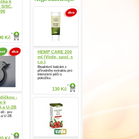
čka k
 S/SC,
206
90 Kč
HEMP CARE 200
ml (Virde, spol. s
r.o.)
Bioaktivní balzám z
přírodního extraktu pro
intenzivní péči o
pokožku.
130 Kč
dičkou -
m k
A a U-2B
díl - pro
 a U-2B.
20 Kč