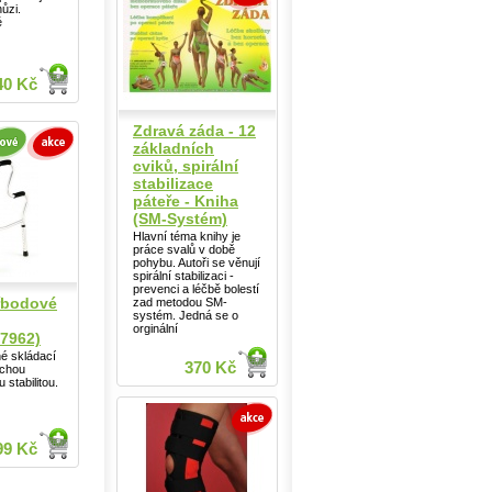
hůzi.
é
40 Kč
Zdravá záda - 12
základních
cviků, spirální
stabilizace
páteře - Kniha
(SM-Systém)
Hlavní téma knihy je
práce svalů v době
pohybu. Autoři se věnují
spirální stabilizaci -
prevenci a léčbě bolestí
řbodové
zad metodou SM-
systém. Jedná se o
orginální
7962)
é skládací
370 Kč
uchou
stabilitou.
99 Kč