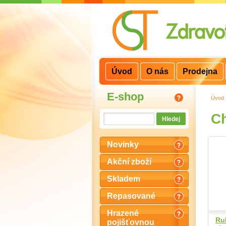
3
2
1
Úvod
O nás
Prodejna
E-shop
Úvod
Ch
Novinky
Akční zboží
Skladem
Repasované
Hrazené
Ru
pojišťovnou