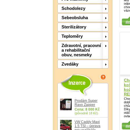
aby 
odpo
chod
Schodolezy
váze
Sebeobsluha
Detail
Det
Detail
det
Sterilizátory
Teploměry
Zdravotní, pracovní
a rehabilitační
obuv, nesmeky
Zvedáky
Cho
ko
ko
RE
Chod
Prodám Super
dob
Ravo Zapper
chůz
Cena: 8 000 Kč
Dík
otáč
(původně 18 Kč)
Det
ovla
Detail
VW Caddy Maxi
Detail
1.5 TSI – úprava
det
pro vozíčkáře,