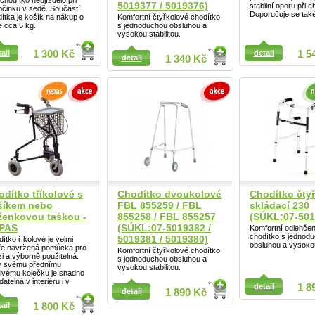
chodítko neujíždělo při
5019377 / 5019376)
stabilní oporu při c
činku v sedě. Součástí
Doporučuje se tak
ítka je košík na nákup o
Komfortní čtyřkolové chodítko
 cca 5 kg.
s jednoduchou obsluhou a
vysokou stabilitou.
ail
ail
1 300 Kč
detail
1 5
detail
1 340 Kč
dítko tříkolové s
Chodítko dvoukolové
Chodítko čty
šíkem nebo
FBL 855259 / FBL
skládací 230
ženkovou taškou -
855258 / FBL 855257
(SÚKL:07-501
Detail
PAS
(SÚKL:07-5019382 /
Komfortní odlehčen
chodítko s jednod
5019381 / 5019380)
ítko říkolové je velmi
obsluhou a vysokou 
ře navržená pomůcka pro
Komfortní čtyřkolové chodítko
i a výborně použitelná.
s jednoduchou obsluhou a
y svému přednímu
vysokou stabilitou.
ivému kolečku je snadno
ail
datelná v interiéru i v
detail
1 8
detail
1 890 Kč
ail
1 800 Kč