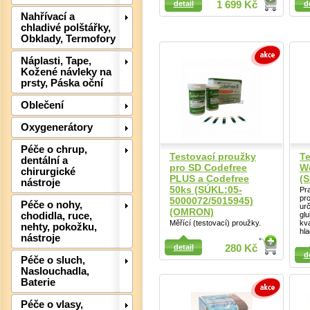
detail
1 699 Kč
d
Detail
Nahřívací a
chladivé polštářky,
Obklady, Termofory
Náplasti, Tape,
Det
Kožené návleky na
prsty, Páska oční
Oblečení
Oxygenerátory
Péče o chrup,
Testovací proužky
Te
dentální a
pro SD Codefree
We
chirurgické
PLUS a Codefree
(
nástroje
50ks (SÚKL:05-
Pra
pr
5000072/5015945)
Péče o nohy,
urč
(OMRON)
chodidla, ruce,
gl
Měřící (testovací) proužky.
kva
nehty, pokožku,
hla
nástroje
Detail
Detail
detail
280 Kč
d
Péče o sluch,
Naslouchadla,
Baterie
Péče o vlasy,