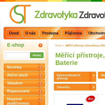
Úvod
O nás
Prodejna
Půjčovna
Obchodn
E-shop
Úvod
>
Měřící přístroje, Stimulátory, Dik
Měřící přístroje
Baterie
Novinky
Akční zboží
Elektrostimulační
Gl
přístroje
Skladem
Tukoměry
Repasované
Hrazené
pojišťovnou