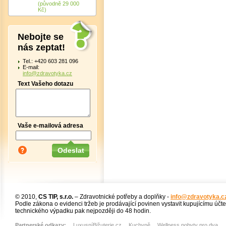
(původně 29 000
Kč)
Nebojte se
nás zeptat!
Tel.: +420 603 281 096
E-mail:
info@zdravotyka.cz
Text Vašeho dotazu
Vaše e-mailová adresa
© 2010,
CS TIP, s.r.o.
– Zdravotnické potřeby a doplňky -
info@zdravotyka.c
Podle zákona o evidenci tržeb je prodávající povinen vystavit kupujícímu účt
technického výpadku pak nejpozději do 48 hodin.
Partnerské odkazy:
LuxusníBižuterie.cz
,
Kuchyně
,
Wellness pobyty pro dva