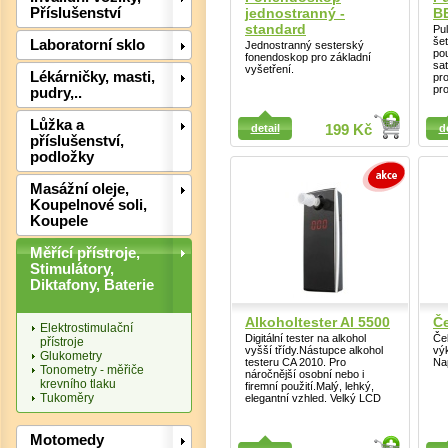
jednostranný -
B
Příslušenství
standard
Pu
še
Laboratorní sklo
Jednostranný sesterský
po
fonendoskop pro základní
sat
vyšetření.
Lékárničky, masti,
pro
pr
pudry,..
Detail
Detail
Lůžka a
detail
199 Kč
d
příslušenství,
podložky
Masážní oleje,
Koupelnové soli,
Koupele
Měřící přístroje,
Det
Stimulátory,
Diktafony, Baterie
Alkoholtester Al 5500
Če
Elektrostimulační
Digitální tester na alkohol
Čel
přístroje
vyšší třídy.Nástupce alkohol
výk
Glukometry
testeru CA 2010. Pro
Nap
Tonometry - měřiče
náročnější osobní nebo i
krevního tlaku
firemní použití.Malý, lehký,
Tukoměry
elegantní vzhled. Velký LCD
Motomedy
Detail