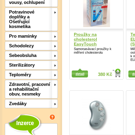
Det
vousy, ochlupení
Potravinové
doplňky a
Ošetřující
kosmetika
Proužky na
Te
Pro maminky
cholesterol
E
EasyTouch
(
Schodolezy
Samonasávací proužky k
Měř
měření cholesterolu
osi
Sebeobsluha
k 
EL
Sterilizátory
Detail
detail
380 Kč
d
Teploměry
Detail
Zdravotní, pracovní
a rehabilitační
obuv, nesmeky
Det
Zvedáky