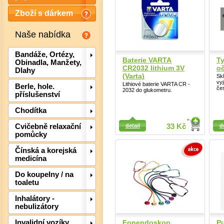
Zboží s dárkem
Naše nabídka
Bandáže, Ortézy,
Baterie VARTA
Ty
Obinadla, Manžety,
CR2032 lithium 3V
oč
Dlahy
(Varta)
Sk
vyj
Lithiové baterie VARTA CR -
Berle, hole.
če
2032 do glukometru.
příslušenství
Chodítka
Detail
Detail
detail
33 Kč
d
Cvičebně relaxační
pomůcky
Čínská a korejská
medicína
Det
Do koupelny / na
toaletu
Inhalátory -
nebulizátory
Fonendoskop
Pu
Invalidní vozíky,