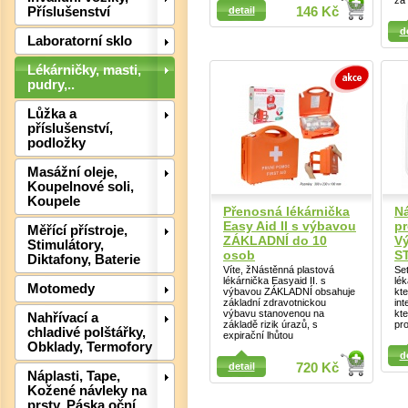
za
detail
146 Kč
Příslušenství
Detail
Detail
d
Laboratorní sklo
Lékárničky, masti,
pudry,..
Lůžka a
Det
příslušenství,
podložky
Masážní oleje,
Koupelnové soli,
Koupele
Přenosná lékárnička
Ná
Easy Aid II s výbavou
pr
Měřící přístroje,
ZÁKLADNÍ do 10
Vý
Stimulátory,
osob
S
Diktafony, Baterie
Víte, žNástěnná plastová
Se
lékárnička Easyaid II. s
lék
Motomedy
výbavou ZÁKLADNÍ obsahuje
kt
základní zdravotnickou
int
výbavu stanovenou na
kt
Nahřívací a
základě rizik úrazů, s
pr
chladivé polštářky,
expirační lhůtou
Detail
Obklady, Termofory
d
detail
720 Kč
Det
Detail
Náplasti, Tape,
Kožené návleky na
prsty, Páska oční