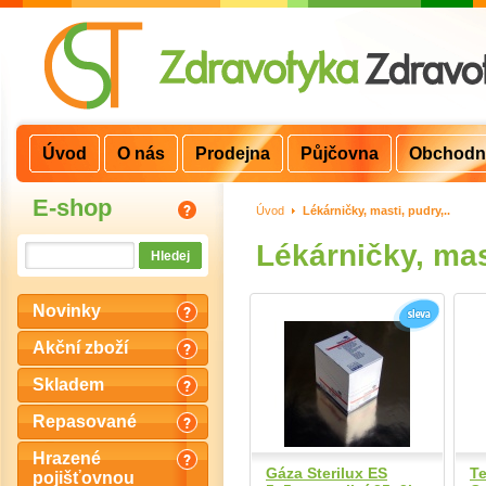
Úvod
O nás
Prodejna
Půjčovna
Obchodn
E-shop
Úvod
>
Lékárničky, masti, pudry,..
Lékárničky, mast
Novinky
Akční zboží
Skladem
Repasované
Hrazené
Gáza Sterilux ES
T
pojišťovnou