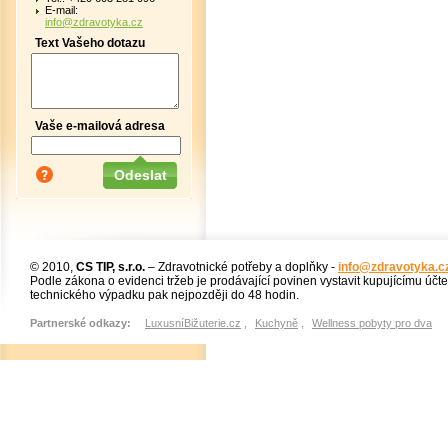
E-mail:
info@zdravotyka.cz
Text Vašeho dotazu
Vaše e-mailová adresa
© 2010,
CS TIP, s.r.o.
– Zdravotnické potřeby a doplňky -
info@zdravotyka.c
Podle zákona o evidenci tržeb je prodávající povinen vystavit kupujícímu účt
technického výpadku pak nejpozději do 48 hodin.
Partnerské odkazy:
LuxusníBižuterie.cz
,
Kuchyně
,
Wellness pobyty pro dva