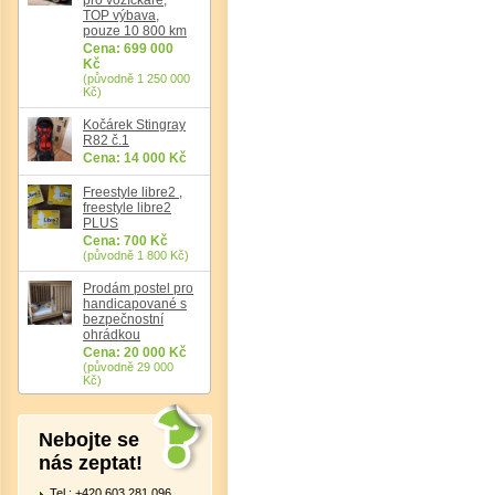
TOP výbava,
pouze 10 800 km
Cena: 699 000
Kč
(původně 1 250 000
Kč)
Kočárek Stingray
R82 č.1
Cena: 14 000 Kč
Freestyle libre2 ,
freestyle libre2
PLUS
Cena: 700 Kč
(původně 1 800 Kč)
Prodám postel pro
handicapované s
bezpečnostní
ohrádkou
Cena: 20 000 Kč
(původně 29 000
Kč)
Nebojte se
nás zeptat!
Tel.: +420 603 281 096