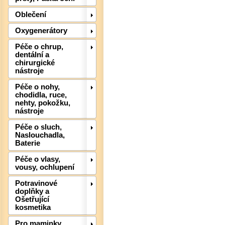
Oblečení
Oxygenerátory
Péče o chrup,
dentální a
chirurgické
nástroje
Péče o nohy,
chodidla, ruce,
nehty, pokožku,
Det
nástroje
Péče o sluch,
Naslouchadla,
Baterie
Péče o vlasy,
vousy, ochlupení
Potravinové
doplňky a
Ošetřující
kosmetika
Pro maminky