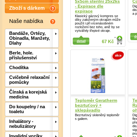
5x5cm sterilní 25x2ks
Co
- Expirace dle
Dig
Zboží s dárkem
di
expirace
a 
Klasický gázový kompres se
díky založeným okrajům může
Naše nabídka
použít i při vícenásobném
rozložení bez toho, aniž by se
vytvářely třepivé okraje.
Detail
Detail
Bandáže, Ortézy,
d
Obinadla, Manžety,
detail
67 Kč
Dlahy
Berle, hole.
příslušenství
Chodítka
Cvičebně relaxační
pomůcky
Čínská a korejská
Det
medicína
Teploměr Geratherm
T
bezrtuťový +
Ra
Do koupelny / na
sklepávadlo
o
toaletu
Bezrtuťový skleněný teploměr
Dig
s galiem.
fl
Inhalátory -
př
nebulizátory
di
sig
po
Invalidní vozíky,