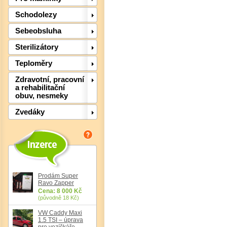
Schodolezy
Sebeobsluha
Sterilizátory
Det
Teploměry
Zdravotní, pracovní
a rehabilitační
obuv, nesmeky
Zvedáky
Prodám Super
Ravo Zapper
Cena: 8 000 Kč
(původně 18 Kč)
VW Caddy Maxi
1.5 TSI – úprava
Det
pro vozíčkáře,