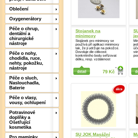
Oblečení
Oxygenerátory
Péče o chrup,
Stojanek na
S
dentální a
minimoxy
je
chirurgické
Stojánek pro minimoxy se
Min
Det
nástroje
používá při aplikaci minimoxy
je
tak, že ji udržuje na pokožce.
úč
Dovoluje dle citlivosti
st
Péče o nohy,
konkrétního bodu seřizovat
po
chodidla, ruce,
délku, resp. vzdálenost
nehty, pokožku,
Detail
nástroje
Detail
detail
79 Kč
d
Péče o sluch,
Naslouchadla,
Baterie
Péče o vlasy,
vousy, ochlupení
Potravinové
doplňky a
Det
Ošetřující
kosmetika
SU JOK Masážní
Ma
Pro maminky