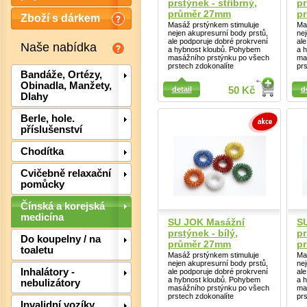
prstýnek - stříbrný,
pr
průměr 27mm
p
Zboží s dárkem
Masáž prstýnkem stimuluje
Ma
nejen akupresurní body prstů,
ne
ale podporuje dobré prokrvení
al
Naše nabídka
a hybnost kloubů. Pohybem
a 
masážního prstýnku po všech
ma
prstech zdokonalíte
pr
Detail
Bandáže, Ortézy,
Detail
Obinadla, Manžety,
detail
50 Kč
d
Dlahy
Berle, hole.
příslušenství
Chodítka
Det
Cvičebně relaxační
pomůcky
Čínská a korejská
medicína
SU JOK Masážní
S
prstýnek - bílý,
pr
Do koupelny / na
průměr 27mm
p
toaletu
Masáž prstýnkem stimuluje
Ma
nejen akupresurní body prstů,
ne
Inhalátory -
ale podporuje dobré prokrvení
al
a hybnost kloubů. Pohybem
a 
nebulizátory
masážního prstýnku po všech
ma
prstech zdokonalíte
pr
Invalidní vozíky,