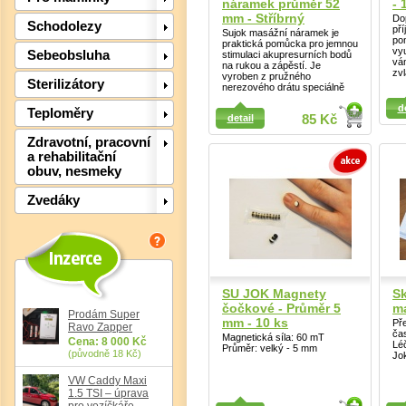
náramek průměr 52
- 
mm - Stříbrný
Dop
Schodolezy
př
Sujok masážní náramek je
po
praktická pomůcka pro jemnou
vy
Sebeobsluha
stimulaci akupresurních bodů
vá
na rukou a zápěstí. Je
zvl
vyroben z pružného
Sterilizátory
nerezového drátu speciálně
Detail
Detail
d
Teploměry
detail
85 Kč
Zdravotní, pracovní
a rehabilitační
obuv, nesmeky
Zvedáky
Det
SU JOK Magnety
Sk
čočkové - Průměr 5
m
Prodám Super
mm - 10 ks
Př
Ravo Zapper
ča
Magnetická síla: 60 mT
Cena: 8 000 Kč
Lé
Průměr: velký - 5 mm
(původně 18 Kč)
Jo
VW Caddy Maxi
1.5 TSI – úprava
Detail
Detail
pro vozíčkáře,