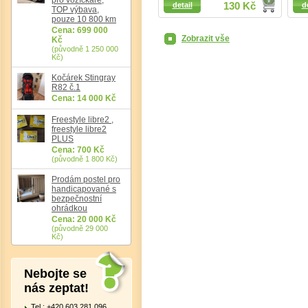
detail
130 Kč
d
TOP výbava,
pouze 10 800 km
Cena: 699 000
Zobrazit vše
Kč
(původně 1 250 000
Kč)
Kočárek Stingray
R82 č.1
Cena: 14 000 Kč
Freestyle libre2 ,
freestyle libre2
PLUS
Cena: 700 Kč
(původně 1 800 Kč)
Prodám postel pro
handicapované s
bezpečnostní
ohrádkou
Cena: 20 000 Kč
(původně 29 000
Kč)
Nebojte se
nás zeptat!
Tel.: +420 603 281 096