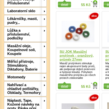
Detail
Detail
Příslušenství
detail
55 Kč
d
Laboratorní sklo
Lékárničky, masti,
Det
pudry,..
Lůžka a
příslušenství,
podložky
Masážní oleje,
Koupelnové soli,
SU JOK Masážní
S
Koupele
prstýnek - oranžový,
pr
průměr 27mm
p
Měřící přístroje,
Masáž prstýnkem stimuluje
Ma
Stimulátory,
nejen akupresurní body prstů,
ne
Diktafony, Baterie
ale podporuje dobré prokrvení
al
a hybnost kloubů. Pohybem
a 
masážního prstýnku po všech
ma
Motomedy
Det
prstech zdokonalíte
pr
Detail
Detail
Nahřívací a
detail
55 Kč
d
chladivé polštářky,
Obklady, Termofory
Náplasti, Tape,
Kožené návleky na
prsty, Páska oční