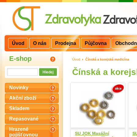
Úvod
O nás
Prodejna
Půjčovna
Obchodn
E-shop
Úvod
>
Čínská a korejská medicína
Čínská a korej
Novinky
Akční zboží
Skladem
Repasované
Hrazené
SU JOK Masážní
S
pojišťovnou