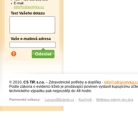
E-mail:
info@zdravotyka.cz
Text Vašeho dotazu
Vaše e-mailová adresa
© 2010,
CS TIP, s.r.o.
– Zdravotnické potřeby a doplňky -
info@zdravotyka.c
Podle zákona o evidenci tržeb je prodávající povinen vystavit kupujícímu účt
technického výpadku pak nejpozději do 48 hodin.
Partnerské odkazy:
LuxusníBižuterie.cz
,
Kuchyně
,
Wellness pobyty pro dva