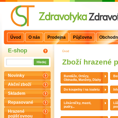
Úvod
O nás
Prodejna
Půjčovna
Obchodn
E-shop
Úvod
>
Zboží hrazené 
Novinky
Bandáže, Ortézy,
Ber
Obinadla, Manžety, Dlahy
Akční zboží
Do koupelny / na toaletu
Inh
Skladem
Repasované
Lékárničky, masti,
Lůž
pudry,..
po
Hrazené
pojišťovnou