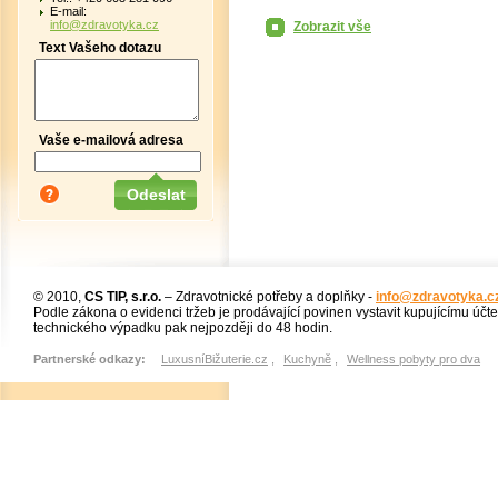
E-mail:
info@zdravotyka.cz
Zobrazit vše
Text Vašeho dotazu
Vaše e-mailová adresa
© 2010,
CS TIP, s.r.o.
– Zdravotnické potřeby a doplňky -
info@zdravotyka.c
Podle zákona o evidenci tržeb je prodávající povinen vystavit kupujícímu účt
technického výpadku pak nejpozději do 48 hodin.
Partnerské odkazy:
LuxusníBižuterie.cz
,
Kuchyně
,
Wellness pobyty pro dva