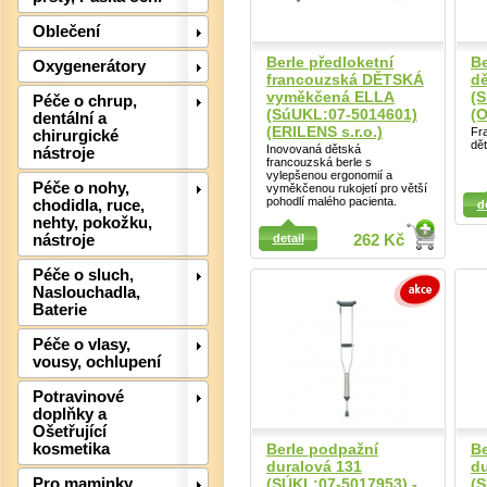
Oblečení
Berle předloketní
Be
Oxygenerátory
francouzská DĚTSKÁ
dě
vyměkčená ELLA
(S
Péče o chrup,
(SúUKL:07-5014601)
(O
dentální a
(ERILENS s.r.o.)
Fr
chirurgické
dět
Inovovaná dětská
nástroje
francouzská berle s
vylepšenou ergonomií a
Péče o nohy,
vyměkčenou rukojetí pro větší
Detail
Detail
pohodlí malého pacienta.
chodidla, ruce,
d
nehty, pokožku,
detail
262 Kč
nástroje
Péče o sluch,
Naslouchadla,
Det
Baterie
Péče o vlasy,
vousy, ochlupení
Potravinové
doplňky a
Ošetřující
Berle podpažní
Be
kosmetika
duralová 131
du
(SÚKL:07-5017953) -
(S
Pro maminky