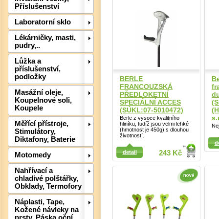
Příslušenství
Laboratorní sklo
Lékárničky, masti,
Det
pudry,..
Lůžka a
příslušenství,
podložky
BERLE
Be
FRANCOUZSKÁ
fr
Masážní oleje,
PŘEDLOKETNÍ
du
Koupelnové soli,
SPECIÁLNÍ ACCES
(
Koupele
(SÚKL:07-5010472)
(H
s.
Berle z vysoce kvalitního
Měřící přístroje,
hliníku, tudíž jsou velmi lehké
Nej
(hmotnost je 450g) s dlouhou
Stimulátory,
životností.
Detail
Diktafony, Baterie
d
Detail
detail
243 Kč
Motomedy
Nahřívací a
chladivé polštářky,
Det
Obklady, Termofory
Náplasti, Tape,
Kožené návleky na
prsty, Páska oční