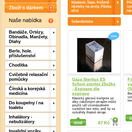
Náplasti, Tape, Kožené
Péč
návleky na prsty, Páska
ruc
Zboží s dárkem
oční
nás
Naše nabídka
Sebeobsluha
Bandáže, Ortézy,
Obinadla, Manžety,
Dlahy
Berle, hole.
příslušenství
Chodítka
Cvičebně relaxační
Gáza Sterilux ES
Fr
pomůcky
Det
5x5cm sterilní 25x2ks
v
- Expirace dle
(
Čínská a korejská
expirace
medicína
Ber
vy
Klasický gázový kompres se
hm
díky založeným okrajům může
Do koupelny / na
použít i při vícenásobném
toaletu
rozložení bez toho, aniž by se
vytvářely třepivé okraje.
Detail
Detail
Inhalátory -
d
nebulizátory
detail
67 Kč
Invalidní vozíky,