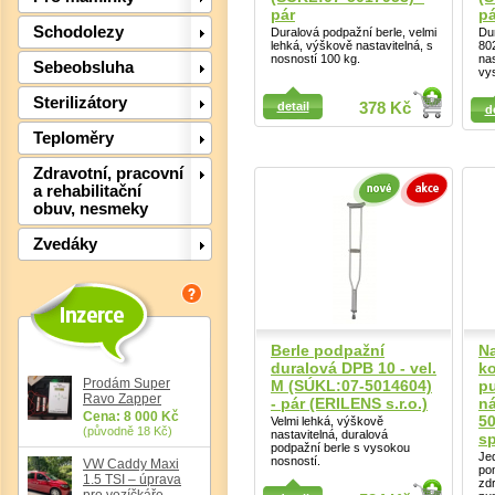
pár
pá
Schodolezy
Duralová podpažní berle, velmi
Du
lehká, výškově nastavitelná, s
80
nosností 100 kg.
nas
Sebeobsluha
vy
Detail
Sterilizátory
detail
378 Kč
d
Detail
Teploměry
Zdravotní, pracovní
a rehabilitační
obuv, nesmeky
Det
Zvedáky
Berle podpažní
Na
duralová DPB 10 - vel.
k
Prodám Super
M (SÚKL:07-5014604)
p
Ravo Zapper
- pár (ERILENS s.r.o.)
ná
Cena: 8 000 Kč
5
Velmi lehká, výškově
(původně 18 Kč)
nastavitelná, duralová
sp
podpažní berle s vysokou
Je
nosností.
VW Caddy Maxi
po
1.5 TSI – úprava
zd
pro vozíčkáře,