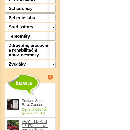
Det
Schodolezy
Sebeobsluha
Sterilizátory
Teploměry
Zdravotní, pracovní
a rehabilitační
obuv, nesmeky
Zvedáky
Prodám Super
Ravo Zapper
Cena: 8 000 Kč
Det
(původně 18 Kč)
VW Caddy Maxi
1.5 TSI – úprava
pro vozíčkáře,