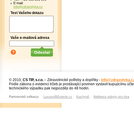
E-mail:
info@zdravotyka.cz
Text Vašeho dotazu
Vaše e-mailová adresa
© 2010,
CS TIP, s.r.o.
– Zdravotnické potřeby a doplňky -
info@zdravotyka.c
Podle zákona o evidenci tržeb je prodávající povinen vystavit kupujícímu účt
technického výpadku pak nejpozději do 48 hodin.
Partnerské odkazy:
LuxusníBižuterie.cz
,
Kuchyně
,
Wellness pobyty pro dva