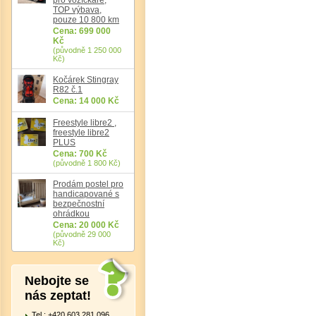
TOP výbava,
pouze 10 800 km
Cena: 699 000
Kč
(původně 1 250 000
Kč)
Kočárek Stingray
R82 č.1
Cena: 14 000 Kč
Det
Freestyle libre2 ,
freestyle libre2
PLUS
Cena: 700 Kč
(původně 1 800 Kč)
Prodám postel pro
handicapované s
bezpečnostní
ohrádkou
Cena: 20 000 Kč
(původně 29 000
Kč)
Nebojte se
nás zeptat!
Tel.: +420 603 281 096