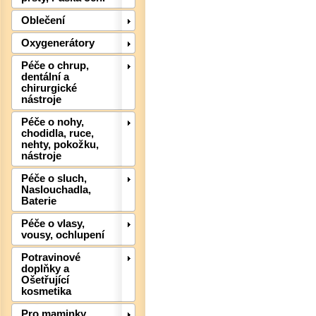
Oblečení
Oxygenerátory
Péče o chrup,
Det
dentální a
chirurgické
nástroje
Péče o nohy,
chodidla, ruce,
nehty, pokožku,
nástroje
Péče o sluch,
Naslouchadla,
Baterie
Péče o vlasy,
vousy, ochlupení
Potravinové
doplňky a
Ošetřující
kosmetika
Pro maminky