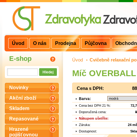
Úvod
O nás
Prodejna
Půjčovna
Obchodn
E-shop
Úvod
>
Cvičebně relaxační p
Míč OVERBALL
Novinky
Cena s DPH:
88
Akční zboží
Barva:
Cena bez DPH 21 %:
72,
Skladem
Doporučená cena:
9
Repasované
Nákupem ušetříte:
Záruka:
24 mě
Hrazené
Dostupnost:
Skl
pojišťovnou