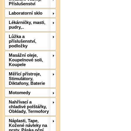
Příslušenství
Laboratorní sklo
Lékárničky, masti,
pudry,..
Lůžka a
příslušenství,
podložky
Det
Masážní oleje,
Koupelnové soli,
Koupele
Měřící přístroje,
Stimulátory,
Diktafony, Baterie
Motomedy
Nahřívací a
chladivé polštářky,
Obklady, Termofory
Náplasti, Tape,
Kožené návleky na
prsty, Páska oční