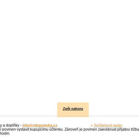
Zpět nahoru
y a doplňky -
info@zdravotyka.cz
Spřátelené weby
í povinen vystavit kupujícímu účtenku. Zároveň je povinen zaevidovat přijatou tržb
hodin.