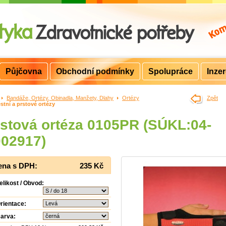
Půjčovna
Obchodní podmínky
Spolupráce
Inze
>
Bandáže, Ortézy, Obinadla, Manžety, Dlahy
>
Ortézy
>
Zpět
stní a prstové ortézy
stová ortéza 0105PR (SÚKL:04-
002917)
ena s DPH:
235 Kč
elikost / Obvod:
rientace:
arva: