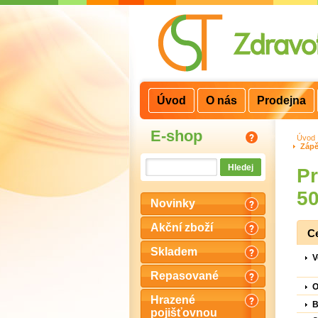
3
2
1
Úvod
O nás
Prodejna
E-shop
Úvod
Zápě
Pr
5
Novinky
Akční zboží
C
Skladem
V
Repasované
O
Hrazené
B
pojišťovnou