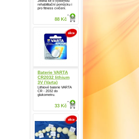
Jedná se o výbornou
rehabilitační pomůcku i
pro fitness cvičení.
88 Kč
Baterie VARTA
CR2032 lithium
3V (Varta)
Lithiové baterie VARTA
CR - 2032 do
glukometru.
33 Kč