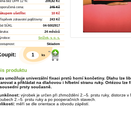
ena bez DPH 12 %:
209,82 Kč
oporučená cena:
245 Kč
ákupem ušetříte:
10 Kč
říspěvek zdravotní pojišťovny:
243 Kč
ód SÚKL
04-5002917
áruka:
24 měsíců
ýrobce:
Snížek, v. o. s.
ostupnost:
Skladem
Koupit:
ks
Detail
is produktu
za umožňuje univerzální fixaci prstů horní končetiny. Dlahu lze li
arovat a přikládat na dlaňovou i hřbetní stranu ruky. Ortézou lze f
sousední prsty současně.
unkčnost:
výrobek je určen při zhmoždění 2.–5. prstu ruky, distorze v
loubech 2.–5. prstu ruky a po pooperačních stavech.
elikosti:
měří se dle orientace a obvodu zápěstí.