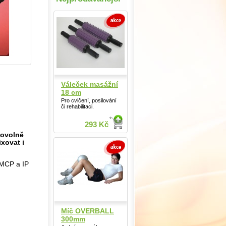
Váleček masážní
18 cm
Pro cvičení, posilování
či rehabilitaci.
293 Kč
bovolně
ixovat i
 MCP a IP
Míč OVERBALL
300mm