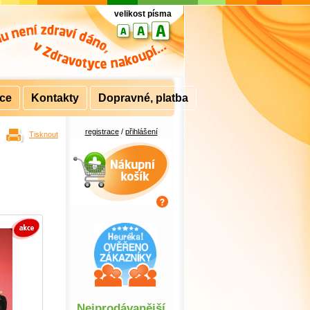
velikost písma
rce
Kontakty
Dopravné, platba
registrace
/
přihlášení
Tisknout
Nákupní košík
Nejprodávanější