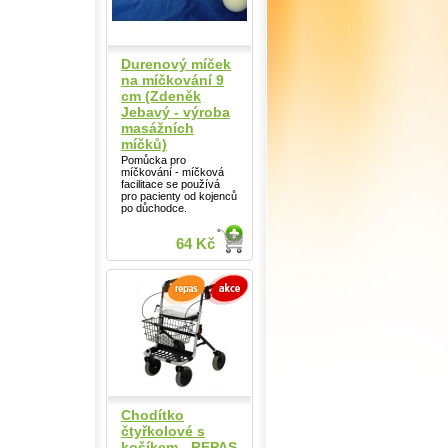
Durenový míček
na míčkování 9
cm (Zdeněk
Jebavý - výroba
masážních
míčků)
Pomůcka pro
míčkování - míčková
facilitace se používá
pro pacienty od kojenců
po důchodce.
64 Kč
Chodítko
čtyřkolové s
košíkem - REPAS