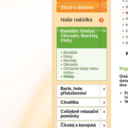
C
D
Zboží s dárkem
N
Naše nabídka
P
K
Bandáže, Ortézy,
Z
Obinadla, Manžety,
V
Dlahy
D
Bandáže
Dlahy
Manžety
Obinadla
Pop
Ochranné obaly rukou -
nohou - ...
Orté
Ortézy
dotv
dva 
Berle, hole.
příslušenství
F
k
V
Chodítka
Cvičebně relaxační
pomůcky
Čínská a korejská