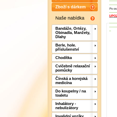
Zboží s dárkem
Po os
UPO
Naše nabídka
Bandáže, Ortézy,
Obinadla, Manžety,
Dlahy
Berle, hole.
příslušenství
Chodítka
Cvičebně relaxační
pomůcky
Čínská a korejská
medicína
Do koupelny / na
toaletu
Inhalátory -
nebulizátory
Invalidní vozíky,