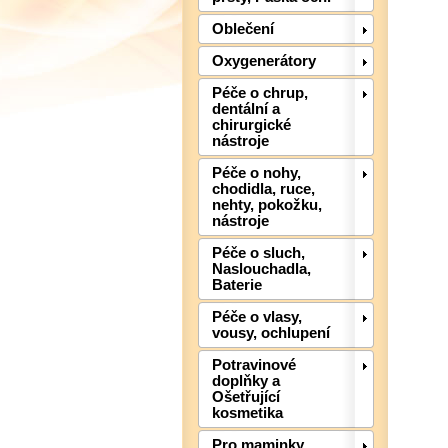
Oblečení
Oxygenerátory
Péče o chrup,
dentální a
chirurgické
nástroje
Péče o nohy,
chodidla, ruce,
nehty, pokožku,
nástroje
Péče o sluch,
Naslouchadla,
Baterie
Péče o vlasy,
vousy, ochlupení
Potravinové
doplňky a
Ošetřující
kosmetika
Pro maminky