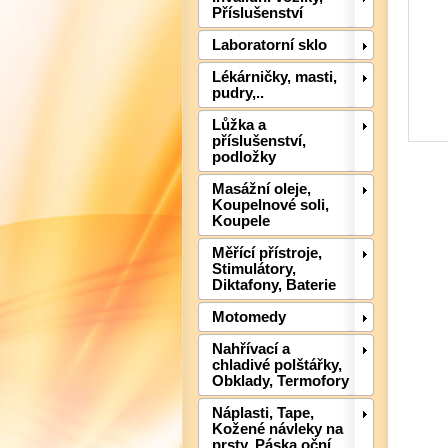
Příslušenství
Laboratorní sklo
Lékárničky, masti,
pudry,..
Lůžka a
příslušenství,
podložky
Masážní oleje,
Koupelnové soli,
Koupele
Měřící přístroje,
Stimulátory,
Diktafony, Baterie
Motomedy
Nahřívací a
chladivé polštářky,
Obklady, Termofory
Náplasti, Tape,
Kožené návleky na
prsty, Páska oční