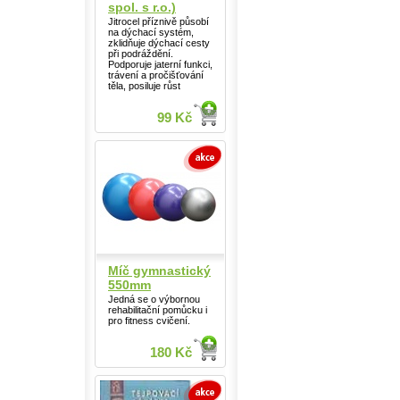
spol. s r.o.)
Jitrocel příznivě působí
na dýchací systém,
zklidňuje dýchací cesty
při podráždění.
Podporuje jaterní funkci,
trávení a pročišťování
těla, posiluje růst
99 Kč
Míč gymnastický
550mm
Jedná se o výbornou
rehabilitační pomůcku i
pro fitness cvičení.
180 Kč