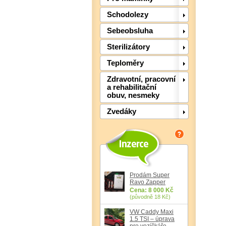
Schodolezy
Sebeobsluha
Sterilizátory
Teploměry
Zdravotní, pracovní
a rehabilitační
obuv, nesmeky
Zvedáky
Prodám Super
Ravo Zapper
Cena: 8 000 Kč
(původně 18 Kč)
VW Caddy Maxi
1.5 TSI – úprava
pro vozíčkáře,