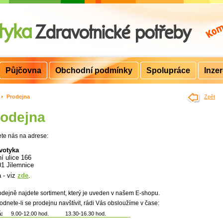
Půjčovna
Obchodní podmínky
Spolupráce
Inze
>
Prodejna
Zpět
rodejna
te nás na adrese:
votyka
í ulice 166
01 Jilemnice
 - viz
zde
.
rodejně najdete sortiment, který je uveden v našem E-shopu.
dnete-li se prodejnu navštívit, rádi Vás obsloužíme v čase:
á:
9.00-12.00 hod.
13.30-16.30 hod.