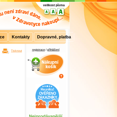
velikost písma
rce
Kontakty
Dopravné, platba
registrace
/
přihlášení
Tisknout
Nákupní košík
Nejprodávanější