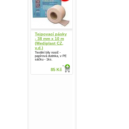
Tejpovací pásky
- 38 mm x 10 m
(Mediplast CZ,
v.d.)
Textilní bíly nosič -
papírová dutinka, v PE
sáčku - 1ks.
85 Kč