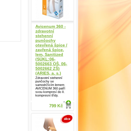
Avicenum 360 -
zdravotní
stehenní
punčochy
otevřená špice /
zavřená špice,
lem, Sanitized
(SÚKL:06-
5002663 OŠ, 06-
5002662 ZŠ)
(ARIES, a. s.)
Zdravotní stehenní
punčochy se
samodržícím lemem
AVICENUM 360 patří
svou kompresí do II.
kompresní třídy.
799 Kč