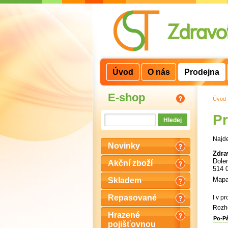
3
2
1
Úvod
O nás
Prodejna
E-shop
Úvod
P
Najde
Novinky
Zdra
Dolen
Akční zboží
514 
Mapa
Skladem
Repasované
I v p
Rozho
Hrazené
Po-P
pojišťovnou