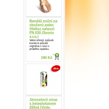
Bandáž noční na
vbočený palec
(Hallux valgus)
PN 030 (Svorto
s.r.o.)
Velmi účinný způsob
korekce působí
zejména v noci v
průběhu spánku.
190 Kč
Jitrocelový sirup
s betaglukanem
200ml (Virde,