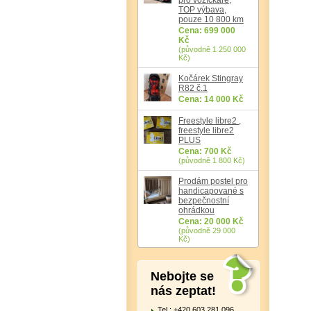
TOP výbava,
pouze 10 800 km
Cena: 699 000
Kč
(původně 1 250 000
Kč)
Kočárek Stingray
R82 č.1
Cena: 14 000 Kč
Freestyle libre2 ,
freestyle libre2
PLUS
Cena: 700 Kč
(původně 1 800 Kč)
Prodám postel pro
handicapované s
bezpečnostní
ohrádkou
Cena: 20 000 Kč
(původně 29 000
Kč)
Nebojte se
nás zeptat!
Tel.: +420 603 281 096