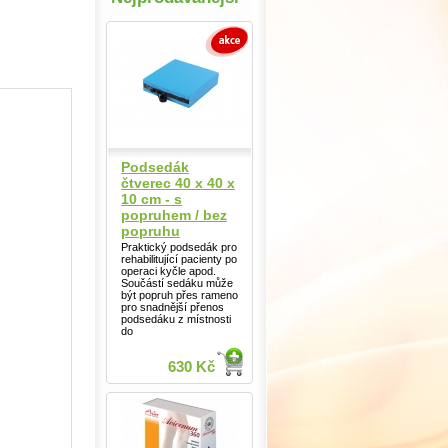
Podsedák
čtverec 40 x 40 x
10 cm - s
popruhem / bez
popruhu
Praktický podsedák pro
rehabilitující pacienty po
operaci kyčle apod.
Součástí sedáku může
být popruh přes rameno
pro snadnější přenos
podsedáku z místnosti
do
630 Kč