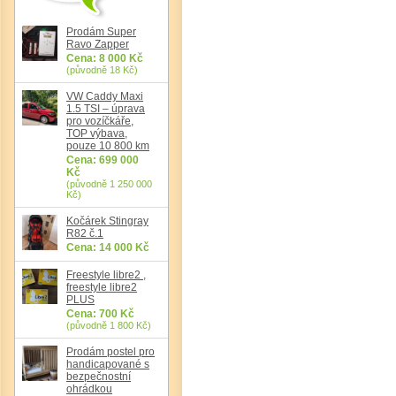
Det
Prodám Super
Ravo Zapper
Cena: 8 000 Kč
(původně 18 Kč)
VW Caddy Maxi
1.5 TSI – úprava
pro vozíčkáře,
TOP výbava,
pouze 10 800 km
Cena: 699 000
Kč
(původně 1 250 000
Kč)
Kočárek Stingray
R82 č.1
Cena: 14 000 Kč
Freestyle libre2 ,
freestyle libre2
PLUS
Cena: 700 Kč
(původně 1 800 Kč)
Prodám postel pro
handicapované s
bezpečnostní
ohrádkou