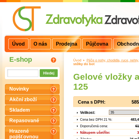
Úvod
O nás
Prodejna
Půjčovna
Obchodn
E-shop
Úvod
>
Péče o nohy, chodidla, ruce, nehty
stélky do bot
Gelové vložky 
125
Novinky
Akční zboží
Cena s DPH:
585
Skladem
Velikost:
Cena bez DPH 21 %:
483,
Repasované
Doporučená cena:
61
Hrazené
Nákupem ušetříte:
3
pojišťovnou