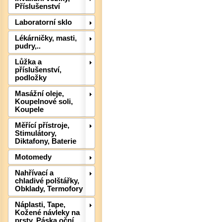
Příslušenství
Laboratorní sklo
Lékárničky, masti,
pudry,..
Lůžka a
příslušenství,
Det
podložky
Masážní oleje,
Koupelnové soli,
Koupele
Měřící přístroje,
Stimulátory,
Diktafony, Baterie
Motomedy
Nahřívací a
chladivé polštářky,
Obklady, Termofory
Náplasti, Tape,
Det
Kožené návleky na
prsty, Páska oční