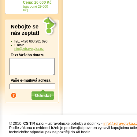
Cena: 20 000 Kč
(původně 29 000
Kč)
Nebojte se
nás zeptat!
Tel.: +420 603 281 096
E-mail:
info@zdravotyka.cz
Text Vašeho dotazu
Vaše e-mailová adresa
© 2010,
CS TIP, s.r.o.
– Zdravotnické potřeby a doplňky -
info@zdravotyka.c
Podle zákona o evidenci tržeb je prodávající povinen vystavit kupujícímu účt
technického výpadku pak nejpozději do 48 hodin.