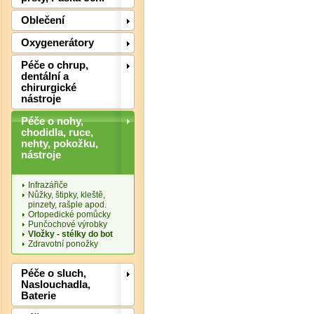
Oblečení
Oxygenerátory
Péče o chrup,
dentální a
chirurgické
nástroje
Péče o nohy,
chodidla, ruce,
nehty, pokožku,
nástroje
Det
Infrazářiče
Nůžky, štipky, kleště,
pinzety, rašple apod.
Ortopedické pomůcky
Punčochové výrobky
Vložky - stélky do bot
Zdravotní ponožky
Péče o sluch,
Naslouchadla,
Baterie