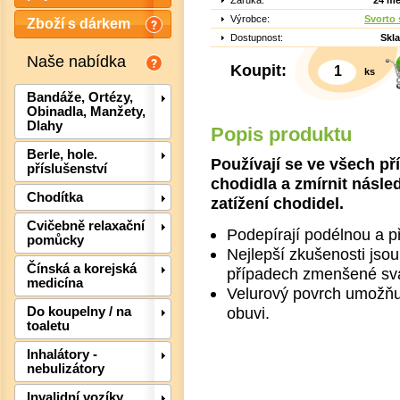
Záruka:
24 mě
Výrobce:
Svorto s
Zboží s dárkem
Dostupnost:
Skl
Naše nabídka
Koupit:
ks
Bandáže, Ortézy,
Obinadla, Manžety,
Dlahy
Popis produktu
Berle, hole.
Používají se ve všech př
příslušenství
chodidla a zmírnit nás
Chodítka
zatížení chodidel.
Cvičebně relaxační
Podepírají podélnou a p
pomůcky
Nejlepší zkušenosti jso
Det
Čínská a korejská
případech zmenšené sva
medicína
Velurový povrch umožňu
obuvi.
Do koupelny / na
toaletu
Inhalátory -
nebulizátory
Invalidní vozíky,