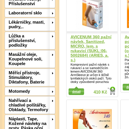
Příslušenství
Laboratorní sklo
Lékárničky, masti,
pudry,..
Lůžka a
AVICENUM 360 pažní
A
příslušenství,
návlek, Sanitized,
p
Det
podložky
MICRO, lem, s
po
rukavicí (SÚKL:06-
(c
Masážní oleje,
5002684) (ARIES, a.
s.
Koupelnové soli,
s.)
Po
Koupele
(c
Kompresivní pažní návlek s
zaj
rukavicí a se samodržícím
kr
lemem AVICENUM 360
Měřící přístroje,
pů
ArmSleeve je určen k léčbě
Stimulátory,
žil
lymfatických otoků paží. Tyto
Diktafony, Baterie
otoky způsobené poruchou
Detail
Detail
d
Motomedy
detail
410 Kč
Nahřívací a
chladivé polštářky,
Obklady, Termofory
Náplasti, Tape,
Kožené návleky na
prsty, Páska oční