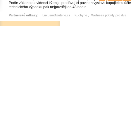
Podle zákona o evidenci tržeb je prodávající povinen vystavit kupujícímu účt
technického výpadku pak nejpozději do 48 hodin.
Partnerské odkazy:
LuxusníBižuterie.cz
,
Kuchyně
,
Wellness pobyty pro dva