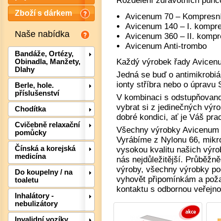
Rozdělení zdravotních pun
Zboží s dárkem
Avicenum 70 – Kompresní
Avicenum 140 – I. kompre
Naše nabídka
Avicenum 360 – II. kompre
Avicenum Anti-trombo
Bandáže, Ortézy,
Každý výrobek řady Avicenu
Obinadla, Manžety,
Dlahy
Jedná se buď o antimikrobiál
ionty stříbra nebo o úprav
Berle, hole.
příslušenství
V kombinaci s odstupňovano
vybrat si z jedinečných výr
Chodítka
dobré kondici, ať je Váš pra
Cvičebně relaxační
Všechny výrobky Avicenum j
pomůcky
Vyrábíme z Nylonu 66, mikr
Čínská a korejská
vysokou kvalitu našich výro
Det
medicína
nás nejdůležitější. Průběž
výroby, všechny výrobky pod
Do koupelny / na
vyhovět připomínkám a pož
toaletu
kontaktu s odbornou veřejnos
Inhalátory -
nebulizátory
Invalidní vozíky,