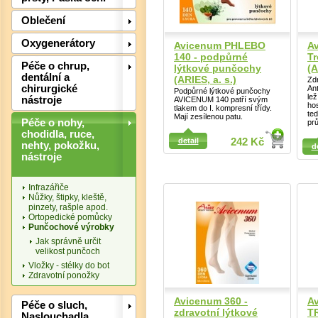
Oblečení
Oxygenerátory
Avicenum PHLEBO
Av
140 - podpůrné
Tr
Péče o chrup,
lýtkové punčochy
(A
dentální a
(ARIES, a. s.)
Zd
chirurgické
An
Podpůrné lýtkové punčochy
lež
nástroje
AVICENUM 140 patří svým
Det
hos
tlakem do I. kompresní třídy.
ted
Mají zesílenou patu.
Péče o nohy,
pr
chodidla, ruce,
Detail
detail
242 Kč
nehty, pokožku,
d
Detail
nástroje
Infrazářiče
Nůžky, štipky, kleště,
pinzety, rašple apod.
Ortopedické pomůcky
Punčochové výrobky
Jak správně určit
velikost punčoch
Vložky - stélky do bot
Zdravotní ponožky
Det
Avicenum 360 -
A
Péče o sluch,
zdravotní lýtkové
T
Naslouchadla,