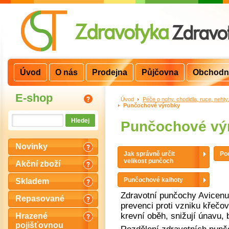
Úvod
O nás
Prodejna
Půjčovna
Obchodn
E-shop
Úvod
>
Péče o nohy, chodidla, ruce, nehty
Punčochové výrobky
Punčochové vý
Novinky
Jak správně určit
Po
velikost punčoch
Akční zboží
Punčochové kalhoty
Skladem
Zdravotní punčochy Avicenu
Repasované
prevenci proti vzniku křečový
krevní oběh, snižují únavu, 
Hrazené
pojišťovnou