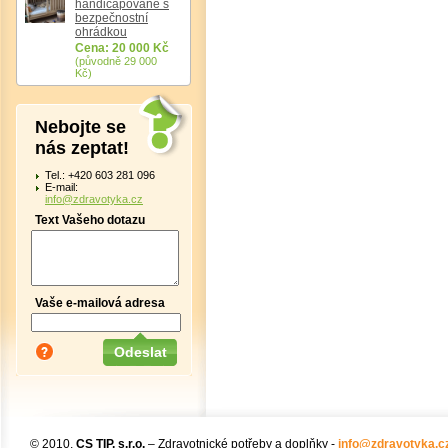
handicapované s
bezpečnostní
ohrádkou
Cena: 20 000 Kč
(původně 29 000
Kč)
Nebojte se
nás zeptat!
Tel.: +420 603 281 096
E-mail:
info@zdravotyka.cz
Text Vašeho dotazu
Vaše e-mailová adresa
© 2010,
CS TIP, s.r.o.
– Zdravotnické potřeby a doplňky -
info@zdravotyka.c