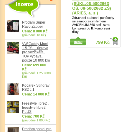
(SÚKL:06-5002663
OŠ, 06-5002662 ZŠ)
(ARIES, a. s.)
Zdravotní stehenní punčochy
se samodržícím lemem
Prodám Super
AVICENUM 360 patří svou
Ravo Zapper
kompresí do II. kompresní
Cena: 8 000 Kč
třídy.
(původně 18 Kč)
detail
799 Kč
VW Caddy Maxi
1.5 TSI – úprava
pro vozíčkáře,
TOP výbava,
pouze 10 800 km
Cena: 699 000
Det
Kč
(původně 1 250 000
Kč)
Kočárek Stingray
R82 č.1
Cena: 14 000 Kč
Freestyle libre2 ,
freestyle libre2
PLUS
Cena: 700 Kč
(původně 1 800 Kč)
Prodám postel pro