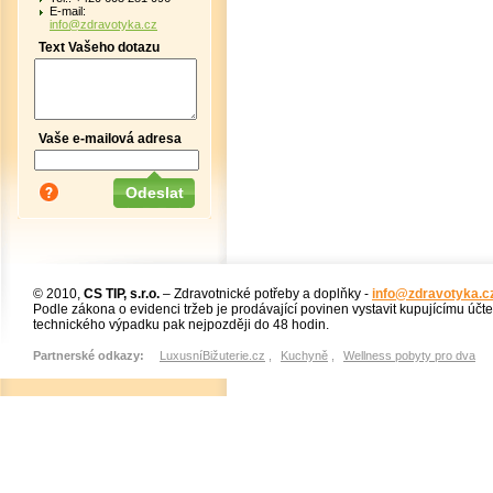
E-mail:
info@zdravotyka.cz
Text Vašeho dotazu
Vaše e-mailová adresa
© 2010,
CS TIP, s.r.o.
– Zdravotnické potřeby a doplňky -
info@zdravotyka.c
Podle zákona o evidenci tržeb je prodávající povinen vystavit kupujícímu účt
technického výpadku pak nejpozději do 48 hodin.
Partnerské odkazy:
LuxusníBižuterie.cz
,
Kuchyně
,
Wellness pobyty pro dva