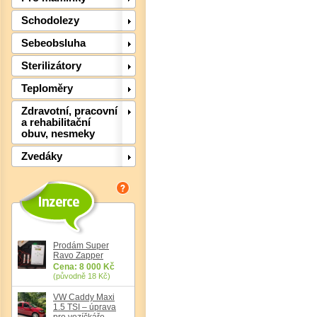
Schodolezy
Sebeobsluha
Sterilizátory
Teploměry
Det
Zdravotní, pracovní
a rehabilitační
obuv, nesmeky
Zvedáky
Prodám Super
Ravo Zapper
Cena: 8 000 Kč
(původně 18 Kč)
VW Caddy Maxi
1.5 TSI – úprava
pro vozíčkáře,