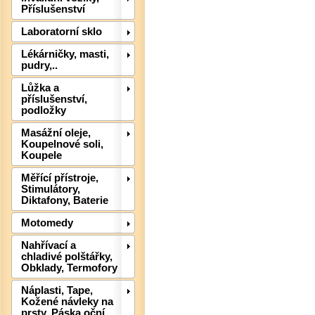
Příslušenství
Laboratorní sklo
Lékárničky, masti,
pudry,..
Lůžka a
příslušenství,
podložky
Masážní oleje,
Koupelnové soli,
Det
Koupele
Měřící přístroje,
Stimulátory,
Diktafony, Baterie
Motomedy
Nahřívací a
chladivé polštářky,
Obklady, Termofory
Náplasti, Tape,
Kožené návleky na
prsty, Páska oční