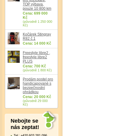
TOP výbava,
Det
pouze 10 800 km
Cena: 699 000
Kč
(původně 1 250 000
Kč)
Kočárek Stingray
R82 č.1
Cena: 14 000 Kč
Freestyle libre2 ,
freestyle libre2
PLUS
Cena: 700 Kč
(původně 1 800 Kč)
Prodám postel pro
handicapované s
bezpečnostní
ohrádkou
Cena: 20 000 Kč
(původně 29 000
Kč)
Nebojte se
nás zeptat!
Tel.: +420 603 281 096