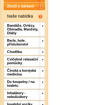
Zboží s dárkem
Naše nabídka
Bandáže, Ortézy,
Obinadla, Manžety,
Dlahy
Berle, hole.
příslušenství
Chodítka
Cvičebně relaxační
pomůcky
Čínská a korejská
Det
medicína
Do koupelny / na
toaletu
Inhalátory -
nebulizátory
Invalidní vozíky,