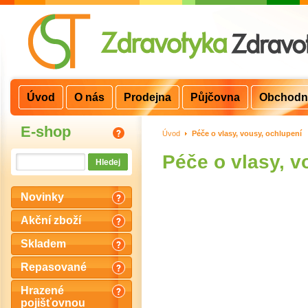
Úvod
O nás
Prodejna
Půjčovna
Obchodn
E-shop
Úvod
>
Péče o vlasy, vousy, ochlupení
Péče o vlasy, v
Novinky
Akční zboží
Skladem
Repasované
Hrazené
pojišťovnou