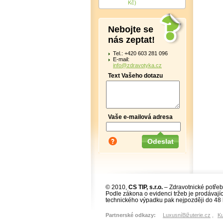
Kč)
Nebojte se
nás zeptat!
Tel.: +420 603 281 096
E-mail:
info@zdravotyka.cz
Text Vašeho dotazu
Vaše e-mailová adresa
© 2010,
CS TIP, s.r.o.
– Zdravotnické potřeb
Podle zákona o evidenci tržeb je prodávajíc
technického výpadku pak nejpozději do 48 
Partnerské odkazy:
LuxusníBižuterie.cz
,
K