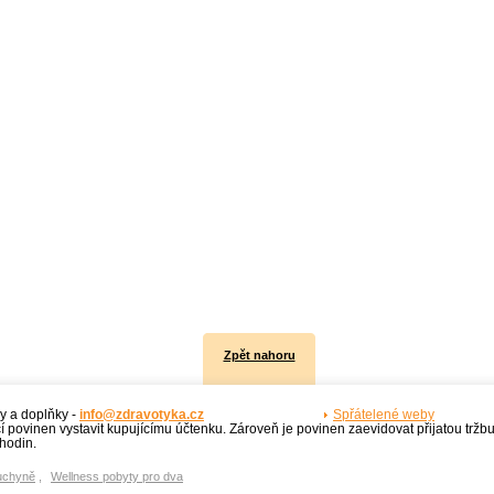
Zpět nahoru
y a doplňky -
info@zdravotyka.cz
Spřátelené weby
í povinen vystavit kupujícímu účtenku. Zároveň je povinen zaevidovat přijatou tržb
hodin.
uchyně
,
Wellness pobyty pro dva