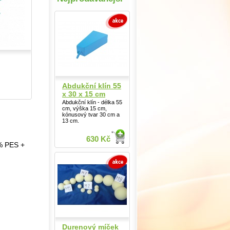
Abdukční klín 55
x 30 x 15 cm
Abdukční klín - délka 55
cm, výška 15 cm,
kónusový tvar 30 cm a
13 cm.
630 Kč
8% PES +
Durenový míček