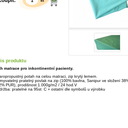
Koupit:
ks
is produktu
h matrace pro inkontinentní pacienty.
Detail
aropropustný potah na celou matraci, zip krytý lemem.
myvatelný pratelný povlak na zip (100% bavlna, Sanipur ve složení 3
2% PUR), prodišnost 1.000g/m2 / 24 hod.V
držba: pratelné na 95st. C + ostatní dle symbolů u výrobku