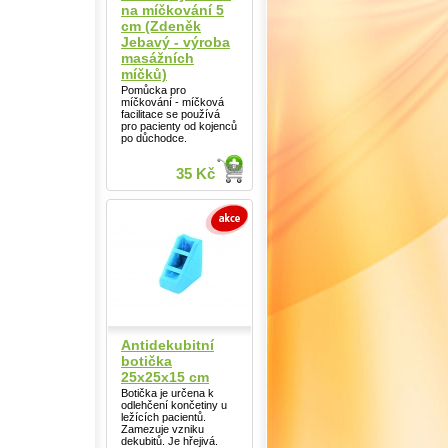
na míčkování 5
cm (Zdeněk
Jebavý - výroba
masážních
míčků)
Pomůcka pro
míčkování - míčková
facilitace se používá
pro pacienty od kojenců
po důchodce.
35 Kč
Antidekubitní
botička
25x25x15 cm
Botička je určena k
odlehčení končetiny u
ležících pacientů.
Zamezuje vzniku
dekubitů. Je hřejivá.