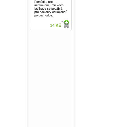
Pomůcka pro
míčkování - míčková
facilitace se používá
pro pacienty od kojenců
po důchodce.
14 Kč