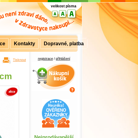
velikost písma
rce
Kontakty
Dopravné, platba
registrace
/
přihlášení
Tisknout
Nákupní košík
 cm
Nejprodávanější