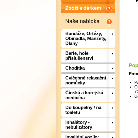
Zboží s dárkem
Naše nabídka
Bandáže, Ortézy,
Obinadla, Manžety,
Dlahy
Berle, hole.
příslušenství
Pop
Chodítka
Pota
Cvičebně relaxační
P
pomůcky
O
7
Čínská a korejská
Ú
medicína
Do koupelny / na
toaletu
Inhalátory -
nebulizátory
Invalidní vozíky,