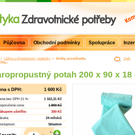
Půjčovna
Obchodní podmínky
Spolupráce
Inze
>
Lůžka a příslušenství, podložky
>
Stolky, prostěradla,
Zpět
žky,..
ropropustný potah 200 x 90 x 18
ena s DPH:
1 600 Kč
ena bez DPH 21 %:
1 322,31 Kč
oporučená cena:
1 900 Kč
ákupem ušetříte:
300 Kč
áruka:
24 měsíců
ostupnost:
Skladem