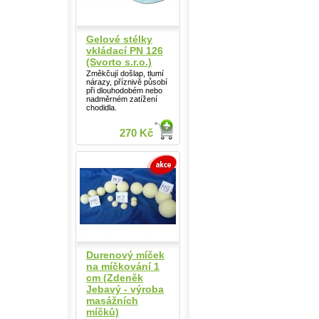
Gelové stélky
vkládací PN 126
(Svorto s.r.o.)
Změkčují došlap, tlumí
nárazy, příznivě působí
při dlouhodobém nebo
nadměrném zatížení
chodidla.
270 Kč
Durenový míček
na míčkování 1
cm (Zdeněk
Jebavý - výroba
masážních
míčků)