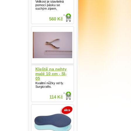
Velikost je stavitelná
pomocí pásku se
suchým zipem,
560 Kč
Kleště na nehty
malé 10 cm - SI-
05
Kvalitní nůžky od fy.
Surgicrafts.
114 Kč