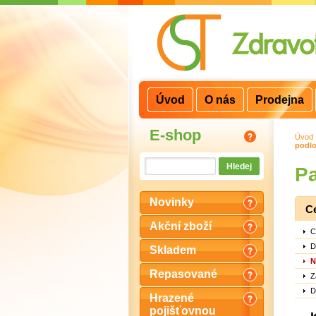
3
2
1
Úvod
O nás
Prodejna
E-shop
Úvod
podlo
Pa
Novinky
C
Akční zboží
C
D
Skladem
N
Repasované
Z
D
Hrazené
pojišťovnou