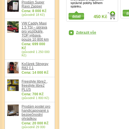
Prodám Super
správné polohy během
Ravo Zapper
spánku.
Det
Detail
Cena: 8 000 Kč
d
(původně 18 Kč)
Detail
detail
450 Kč
VW Caddy Maxi
1.5 TSI – úprava
pro vozíčkáře,
Zobrazit vše
TOP výbava,
pouze 10 800 km
Cena: 699 000
Kč
(původně 1 250 000
Kč)
Kočárek Stingray
R82 č.1
Cena: 14 000 Kč
Freestyle libre2 ,
freestyle libre2
PLUS
Cena: 700 Kč
(původně 1 800 Kč)
Prodám postel pro
handicapované s
bezpečnostní
ohrádkou
Cena: 20 000 Kč
(původně 29 000