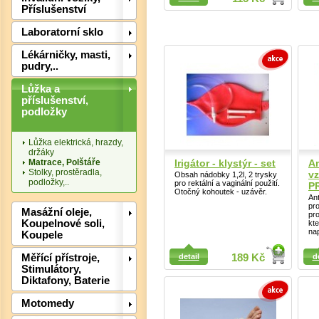
Příslušenství
Detail
Laboratorní sklo
Lékárničky, masti,
pudry,..
Lůžka a
příslušenství,
Det
podložky
Lůžka elektrická, hrazdy,
držáky
Matrace, Polštáře
Irigátor - klystýr - set
An
Stolky, prostěradla,
v
Obsah nádobky 1,2l, 2 trysky
podložky,..
pro rektální a vaginální použití.
P
Otočný kohoutek - uzávěr.
Ant
pr
Masážní oleje,
pro
Koupelnové soli,
kte
nap
Koupele
Detail
Detail
detail
189 Kč
d
Měřící přístroje,
Stimulátory,
Diktafony, Baterie
Det
Motomedy