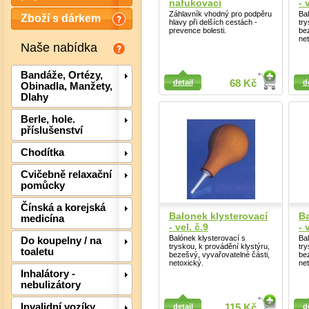
nafukovací
- 
Záhlavník vhodný pro podpěru
Ba
Zboží s dárkem
hlavy při delších cestách -
try
prevence bolesti.
be
net
Naše nabídka
Detail
Detail
Bandáže, Ortézy,
detail
68 Kč
d
Obinadla, Manžety,
Dlahy
Berle, hole.
příslušenství
Det
Chodítka
Cvičebně relaxační
pomůcky
Čínská a korejská
Balonek klysterovací
Ba
medicína
- vel. č.9
- 
Balónek klysterovací s
Ba
Do koupelny / na
tryskou, k provádění klystýru,
try
toaletu
bezešvý, vyvařovatelné části,
be
netoxický.
net
Inhalátory -
nebulizátory
Detail
Invalidní vozíky,
detail
115 Kč
d