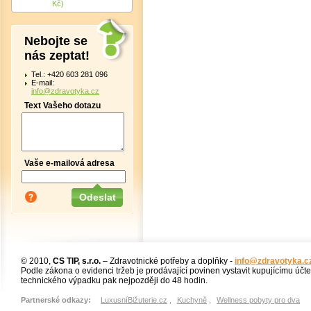
Kč)
Nebojte se
nás zeptat!
Tel.: +420 603 281 096
E-mail:
info@zdravotyka.cz
Text Vašeho dotazu
Vaše e-mailová adresa
© 2010,
CS TIP, s.r.o.
– Zdravotnické potřeby a doplňky -
info@zdravotyka.c
Podle zákona o evidenci tržeb je prodávající povinen vystavit kupujícímu účt
technického výpadku pak nejpozději do 48 hodin.
Partnerské odkazy:
LuxusníBižuterie.cz
,
Kuchyně
,
Wellness pobyty pro dva