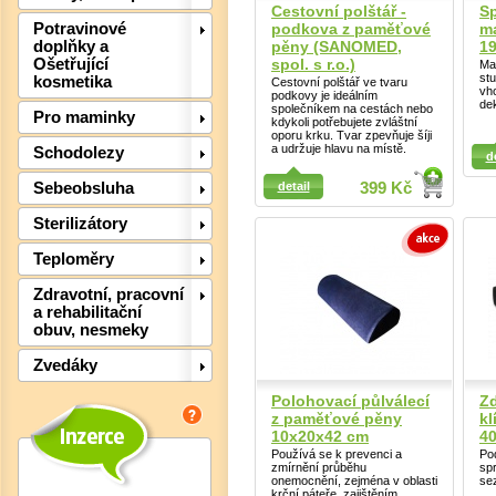
Cestovní polštář -
S
podkova z paměťové
m
Potravinové
pěny (SANOMED,
19
doplňky a
spol. s r.o.)
Ošetřující
Ma
st
kosmetika
Cestovní polštář ve tvaru
vh
podkovy je ideálním
dek
společníkem na cestách nebo
Pro maminky
kdykoli potřebujete zvláštní
oporu krku. Tvar zpevňuje šíji
Detail
Detail
a udržuje hlavu na místě.
Schodolezy
d
detail
399 Kč
Sebeobsluha
Det
Sterilizátory
Teploměry
Zdravotní, pracovní
a rehabilitační
obuv, nesmeky
Zvedáky
Polohovací půlválecí
Zd
z paměťové pěny
kl
10x20x42 cm
40
Používá se k prevenci a
Po
zmírnění průběhu
spr
onemocnění, zejména v oblasti
se
krční páteře, zajištěním