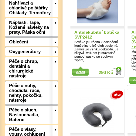
Nahřívací a
chladivé polštářky,
Obklady, Termofory
Náplasti, Tape,
Kožené návleky na
Antidekubitní botička
An
prsty, Páska oční
SVP2412
Qm
(
Oblečení
Botička je určena k odlehčení
končetiny u ležících pacientů.
r.
Zamezuje vzniku dekubitů. Je
Oxygenerátory
Mul
hřejivá. Velikost je stavitelná
tva
pomocí pásku se suchým
pěn
zipem,
Péče o chrup,
oh
dentální a
kt
Detail
Pos
chirurgické
detail
290 Kč
nástroje
Detail
d
Det
Péče o nohy,
chodidla, ruce,
nehty, pokožku,
nástroje
Péče o sluch,
Naslouchadla,
Baterie
Péče o vlasy,
vousy, ochlupení