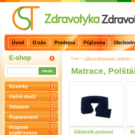
Úvod
O nás
Prodejna
Půjčovna
Obchodn
E-shop
Úvod
>
Lůžka a příslušenství, podložky
>
Matrace, Polštá
Novinky
Akční zboží
Skladem
Repasované
Hrazené
Záhlavník cestovní
Ba
pojišťovnou