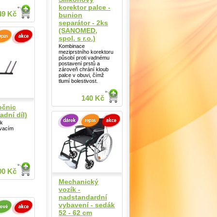
korektor palce -
49 Kč
bunion
separátor - 2ks
(SANOMED,
spol. s r.o.)
Kombinace
meziprstního korektoru
působí proti vadnému
postavení prstů a
zároveň chrání kloub
palce v obuvi, čímž
tlumí bolestivost.
140 Kč
očnic
dní díl)
 k
ovacím
00 Kč
Mechanický
vozík -
nadstandardní
vybavení - sedák
52 - 62 cm