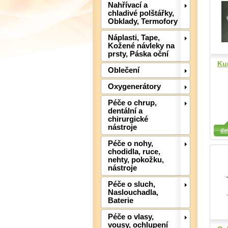
Nahřívací a
chladivé polštářky,
Obklady, Termofory
Náplasti, Tape,
Kožené návleky na
prsty, Páska oční
Ku
Oblečení
Oxygenerátory
Péče o chrup,
dentální a
chirurgické
Detail
Detail
Det
nástroje
det
Péče o nohy,
chodidla, ruce,
nehty, pokožku,
nástroje
Péče o sluch,
Naslouchadla,
Baterie
Péče o vlasy,
vousy, ochlupení