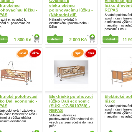
ladač k
Ovladač k
Elektrické po
ektrickému
elektrickému
lůžko dřevěné
lohovacímu lůžku -
polohovacímu lůžku -
REPAS
PAS
(Náhradní díl)
Snadné polohování
spodní části lamel
adní el. ovladač k
Náhradní ovladač k
a měnitelná výška 
dání el. polohovacích
elektrickému polohovacímu
manuálním ovlada
k.
lůžku
poslední 1 ks =
ail
ail
1 800 Kč
detail
2 000 Kč
detail
11 9
Detail
ektrické polohovací
Elektrické polohovací
Elektrické po
ko Dali economic -
lůžko Dali economic
lůžko
PAS
(SÚKL:07-5010759) -
Snadné polohování
spodní části lamel
REPAS
dné polohování zádové a
a měnitelná výška 
ní části lamelového roštu
Skládací elektrické
manuálním ovlada
nitelná výška lehátka
polohovatelné lůžko vhodné do
uálním ovladačem.
všech zařízení včetně domácí
péče.
ail