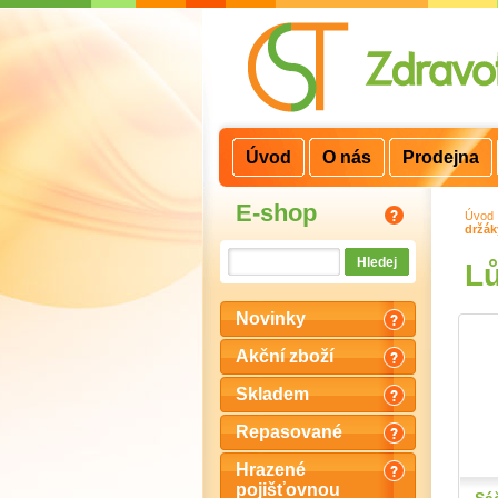
3
2
1
Úvod
O nás
Prodejna
E-shop
Úvod
držák
Lů
Novinky
Akční zboží
Skladem
Repasované
Hrazené
pojišťovnou