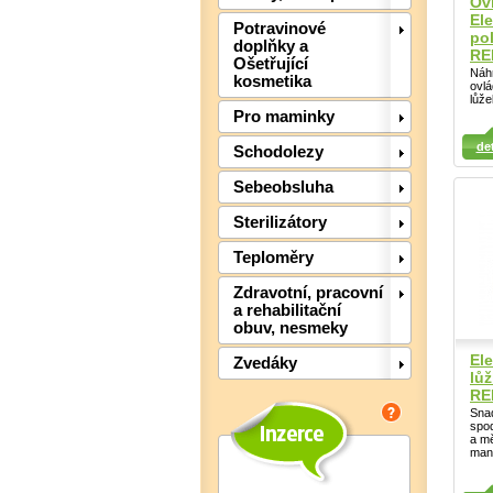
Ov
El
Potravinové
po
doplňky a
RE
Ošetřující
Náhr
kosmetika
ovlá
lůže
Pro maminky
Detail
Detail
Det
det
Schodolezy
Sebeobsluha
Sterilizátory
Teploměry
Zdravotní, pracovní
a rehabilitační
obuv, nesmeky
El
Zvedáky
lůž
RE
Sna
spod
a mě
man
Detail
Det