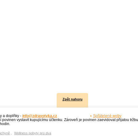
Zpět nahoru
y a doplňky -
info@zdravotyka.cz
Spřátelené weby
í povinen vystavit kupujícímu účtenku. Zároveň je povinen zaevidovat přijatou tržb
hodin.
uchyně
,
Wellness pobyty pro dva