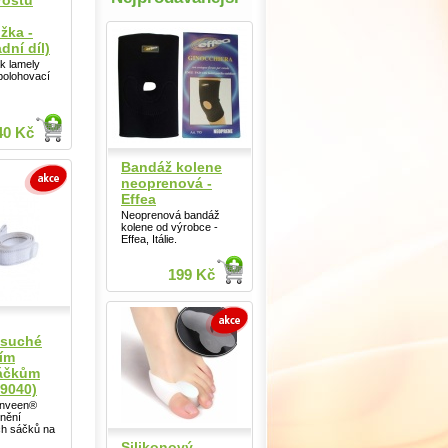
roštu
žka -
ní díl)
ák lamely
 polohovací
40 Kč
Bandáž kolene
neoprenová -
Effea
Neoprenová bandáž
kolene od výrobce -
Effea, Itálie.
199 Kč
 suché
ním
áčkům
9040)
onveen®
vnění
h sáčků na
Silikonový