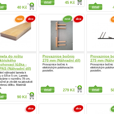
detail
45 Kč
ail
ail
40 Kč
detail
Detail
mela do roštu
Provaznice bočnic
Provaznice b
ktrického
270 mm (Náhradní díl)
275 mm (Náhra
ohovací lůžka -
Provaznice bočnic k
Provaznice bočnic
elektrickým polohovacím
elektrickým poloh
PAS (Náhradní díl)
postelím.
postelím.
itní náhradní lamela k
u o šířce 5 cm. Lamelu
áváme v rozměru 78 cm,
ožné je zkrátit na jakoukoli
ebnou délku. Materiál
ail
a.
detail
279 Kč
detail
5
ail
90 Kč