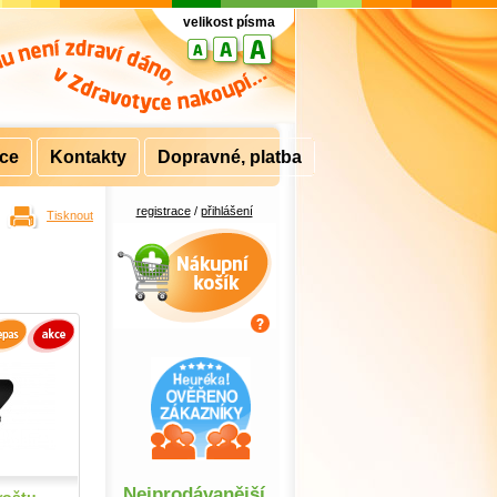
velikost písma
rce
Kontakty
Dopravné, platba
registrace
/
přihlášení
Tisknout
Nákupní košík
Nejprodávanější