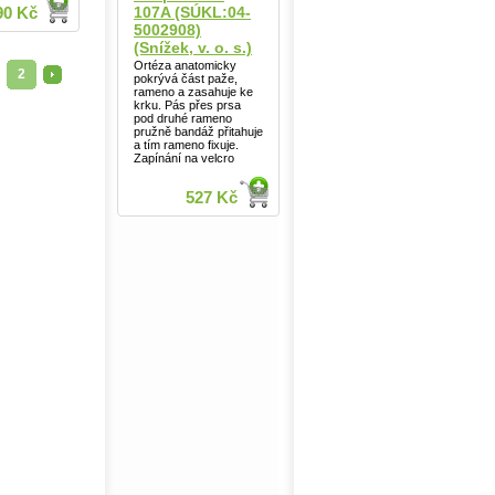
107A (SÚKL:04-
90 Kč
5002908)
(Snížek, v. o. s.)
Ortéza anatomicky
2
>
pokrývá část paže,
rameno a zasahuje ke
krku. Pás přes prsa
pod druhé rameno
pružně bandáž přitahuje
a tím rameno fixuje.
Zapínání na velcro
527 Kč