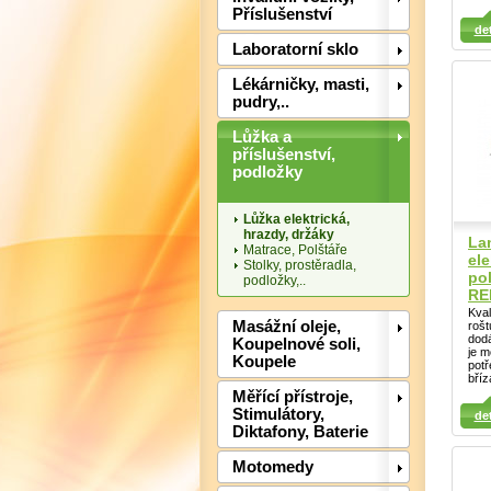
Příslušenství
Detail
Det
det
Laboratorní sklo
Lékárničky, masti,
pudry,..
Lůžka a
příslušenství,
podložky
Lůžka elektrická,
hrazdy, držáky
La
Matrace, Polštáře
ele
Stolky, prostěradla,
pol
podložky,..
RE
Kval
Masážní oleje,
rošt
dod
Koupelnové soli,
je m
Koupele
potř
Detail
Det
bříz
Měřící přístroje,
Detail
Stimulátory,
det
Diktafony, Baterie
Motomedy