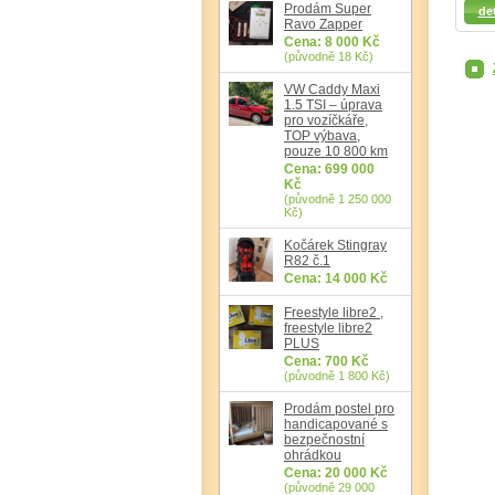
Detail
Prodám Super
det
Ravo Zapper
Cena: 8 000 Kč
(původně 18 Kč)
VW Caddy Maxi
1.5 TSI – úprava
pro vozíčkáře,
TOP výbava,
pouze 10 800 km
Cena: 699 000
Kč
(původně 1 250 000
Kč)
Kočárek Stingray
R82 č.1
Cena: 14 000 Kč
Freestyle libre2 ,
freestyle libre2
PLUS
Cena: 700 Kč
(původně 1 800 Kč)
Prodám postel pro
handicapované s
bezpečnostní
ohrádkou
Cena: 20 000 Kč
(původně 29 000