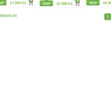
ail
13 900 Kč
detail
24 9
detail
15 999 Kč
Zobrazit vše
1
Detail