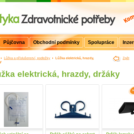
Půjčovna
Obchodní podmínky
Spolupráce
Inze
>
Lůžka a příslušenství, podložky
>
Lůžka elektrická, hrazdy,
Zpět
y
žka elektrická, hrazdy, držáky