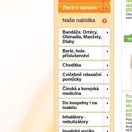
Sáč
zp
Zboží s dárkem
20
Obs
ster
Naše nabídka
Bandáže, Ortézy,
Detail
Detail
Det
Obinadla, Manžety,
det
Dlahy
Berle, hole.
příslušenství
Chodítka
Cvičebně relaxační
pomůcky
Čínská a korejská
medicína
Po
lam
Do koupelny / na
ele
toaletu
pol
RE
Inhalátory -
Pos
nebulizátory
změn
dvoj
hýžd
Invalidní vozíky,
Detail