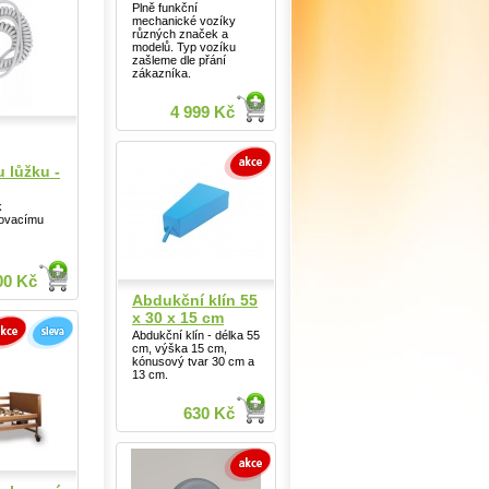
Plně funkční
mechanické vozíky
různých značek a
modelů. Typ vozíku
zašleme dle přání
zákazníka.
4 999 Kč
 lůžku -
k
hovacímu
00 Kč
Abdukční klín 55
x 30 x 15 cm
Abdukční klín - délka 55
cm, výška 15 cm,
kónusový tvar 30 cm a
13 cm.
630 Kč