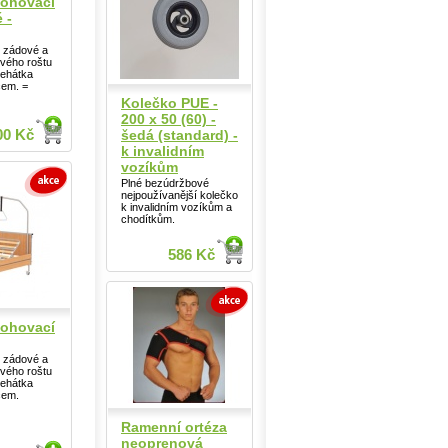
lohovací
 -
 zádové a
ového roštu
lehátka
čem. =
Kolečko PUE -
200 x 50 (60) -
šedá (standard) -
00 Kč
k invalidním
vozíkům
Plné bezúdržbové
nejpoužívanější kolečko
k invalidním vozíkům a
chodítkům.
586 Kč
lohovací
 zádové a
ového roštu
lehátka
čem.
Ramenní ortéza
neoprenová