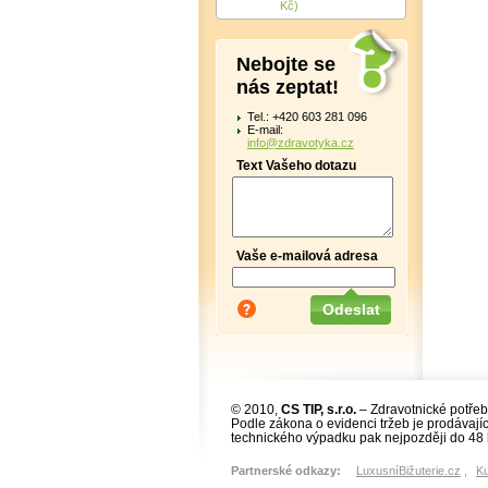
Kč)
Nebojte se
nás zeptat!
Tel.: +420 603 281 096
E-mail:
info@zdravotyka.cz
Text Vašeho dotazu
Vaše e-mailová adresa
© 2010,
CS TIP, s.r.o.
– Zdravotnické potřeb
Podle zákona o evidenci tržeb je prodávajíc
technického výpadku pak nejpozději do 48 
Partnerské odkazy:
LuxusníBižuterie.cz
,
K