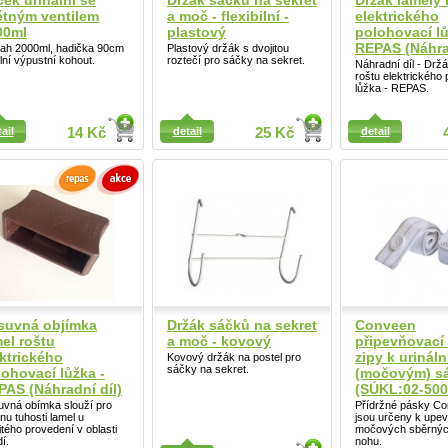
ek urinální se
Držák sáčků na sekret
Držák lamely 
ětným ventilem
a moč - flexibilní -
elektrického
00ml
plastový
polohovací lů
REPAS (Náhrad
ah 2000ml, hadička 90cm
Plastový držák s dvojitou
ilní výpustní kohout.
roztečí pro sáčky na sekret.
Náhradní díl - Drž
roštu elektrického
lůžka - REPAS.
ail
ail
14 Kč
detail
25 Kč
detail
Detail
suvná objímka
Držák sáčků na sekret
Conveen
el roštu
a moč - kovový
připevňovací
ktrického
zipy k urinál
Kovový držák na postel pro
sáčky na sekret.
ohovací lůžka -
(močovým) s
PAS (Náhradní díl)
(SÚKL:02-500
uvná obímka slouží pro
Přídržné pásky C
u tuhosti lamel u
jsou určeny k upe
itého provedení v oblasti
močových sběrnýc
í.
nohu.