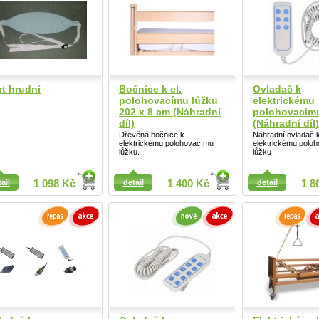
Detail
rt hrudní
Bočníce k el.
Ovladač k
polohovacímu lůžku
elektrickému
202 x 8 cm (Náhradní
polohovacímu
díl)
(Náhradní díl)
Dřevěná bočnice k
Náhradní ovladač 
elektrickému polohovacímu
elektrickému polo
lůžku.
lůžku
ail
ail
1 098 Kč
detail
1 400 Kč
detail
1 8
Detail