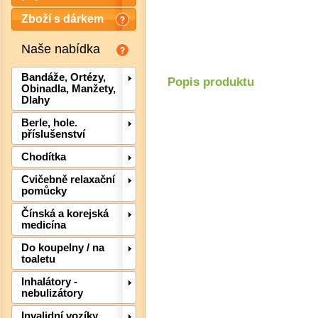
Zboží s dárkem
Naše nabídka
Bandáže, Ortézy,
Popis produktu
Obinadla, Manžety,
Dlahy
Berle, hole.
příslušenství
Chodítka
Cvičebně relaxační
pomůcky
Čínská a korejská
medicína
Det
Do koupelny / na
toaletu
Inhalátory -
nebulizátory
Invalidní vozíky,