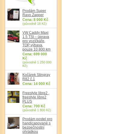
Prodám Super
Ravo Zapper
Cena: 8 000 Kč
(původně 18 Kč)
Det
VW Caddy Maxi
1.5 TSI – úprava
pro vozíčkáře,
TOP výbava,
pouze 10 800 km
Cena: 699 000
Kč
(původně 1 250 000
Kč)
Kočárek Stingray
R82 č.1
Cena: 14 000 Kč
Freestyle libre2 ,
freestyle libre2
PLUS
Cena: 700 Kč
(původně 1 800 Kč)
Prodám postel pro
handicapované s
bezpečnostní
ohrádkou