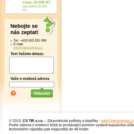
Cena: 20 000 Kč
(původně 29 000
Kč)
Nebojte se
nás zeptat!
Tel.: +420 603 281 096
E-mail:
info@zdravotyka.cz
Text Vašeho dotazu
Vaše e-mailová adresa
© 2010,
CS TIP, s.r.o.
– Zdravotnické potřeby a doplňky -
info@zdravotyka.c
Podle zákona o evidenci tržeb je prodávající povinen vystavit kupujícímu účt
technického výpadku pak nejpozději do 48 hodin.