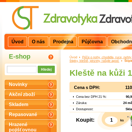
Úvod
O nás
Prodejna
Půjčovna
Obchodn
E-shop
Úvod
>
Péče o nohy, chodidla, ruce, nehty
štipky, kleště, pinzety, rašple apod.
>
Štip
Kleště na kůži 
Novinky
Cena s DPH:
110
Akční zboží
Cena bez DPH 21 %:
90,
Záruka:
24 mě
Skladem
Dostupnost:
Skl
Repasované
Koupit:
ks
Hrazené
pojišťovnou