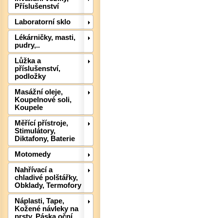
Příslušenství
Laboratorní sklo
Lékárničky, masti,
pudry,..
Lůžka a
příslušenství,
podložky
Det
Masážní oleje,
Koupelnové soli,
Koupele
Měřící přístroje,
Stimulátory,
Diktafony, Baterie
Motomedy
Nahřívací a
chladivé polštářky,
Obklady, Termofory
Náplasti, Tape,
Kožené návleky na
prsty, Páska oční