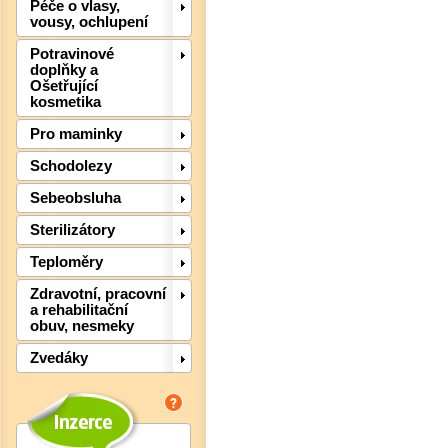
Péče o vlasy,
vousy, ochlupení
Potravinové
doplňky a
Ošetřující
kosmetika
Pro maminky
Schodolezy
Sebeobsluha
Sterilizátory
Teploměry
Det
Zdravotní, pracovní
a rehabilitační
obuv, nesmeky
Zvedáky