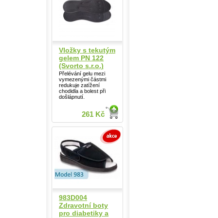
Vložky s tekutým
gelem PN 122
(Svorto s.r.o.)
Přelévání gelu mezi
vymezenými částmi
redukuje zatížení
chodidla a bolest při
došlápnutí.
261 Kč
983D004
Zdravotní boty
pro diabetiky a