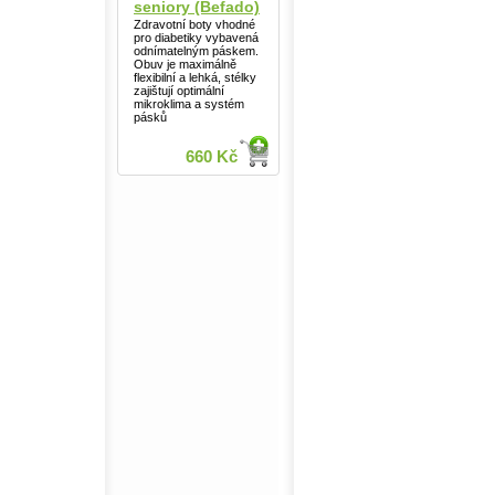
seniory (Befado)
Zdravotní boty vhodné
pro diabetiky vybavená
odnímatelným páskem.
Obuv je maximálně
flexibilní a lehká, stélky
zajištují optimální
mikroklima a systém
pásků
660 Kč