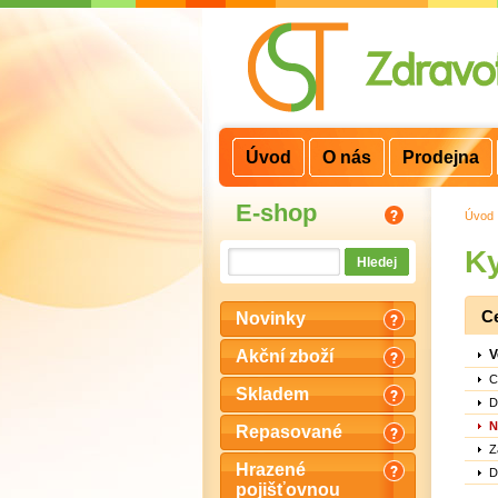
3
2
1
Úvod
O nás
Prodejna
E-shop
Úvod
Ky
C
Novinky
V
Akční zboží
C
Skladem
D
N
Repasované
Z
Hrazené
D
pojišťovnou