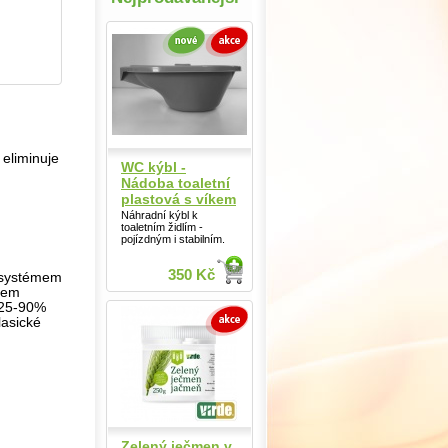
 eliminuje
WC kýbl -
Nádoba toaletní
plastová s víkem
Náhradní kýbl k
toaletním židlím -
pojízdným i stabilním.
350 Kč
m systémem
íjem
d 25-90%
lasické
Zelený ječmen v