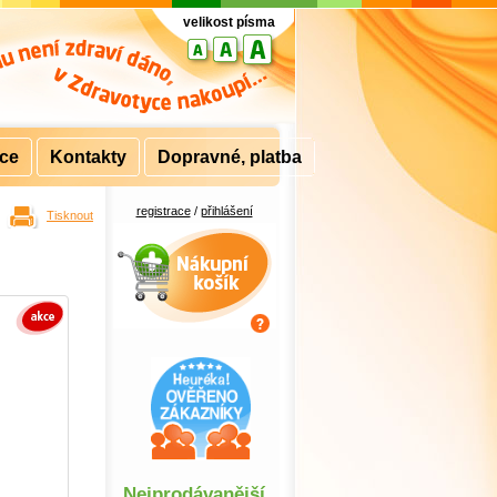
velikost písma
rce
Kontakty
Dopravné, platba
registrace
/
přihlášení
Tisknout
Nákupní košík
Nejprodávanější