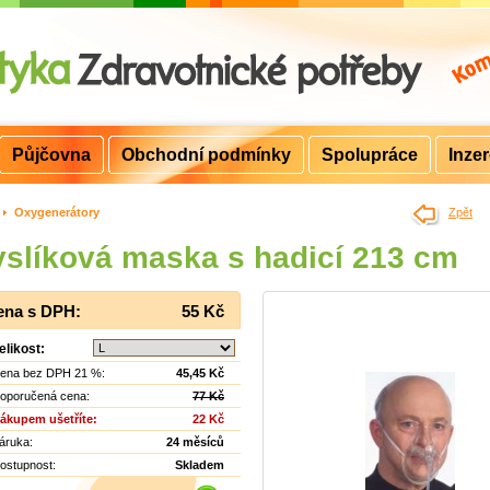
Půjčovna
Obchodní podmínky
Spolupráce
Inze
>
Oxygenerátory
Zpět
slíková maska s hadicí 213 cm
ena s DPH:
55 Kč
elikost:
ena bez DPH 21 %:
45,45 Kč
oporučená cena:
77 Kč
ákupem ušetříte:
22 Kč
áruka:
24 měsíců
ostupnost:
Skladem