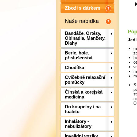
Zboží s dárkem
Naše nabídka
Pop
Bandáže, Ortézy,
Obinadla, Manžety,
Jedi
Dlahy
m
Berle, hole.
z
příslušenství
b
o
v
Chodítka
m
m
Cvičebně relaxační
pomůcky
S
p
Čínská a korejská
s
medicína
n
O
Do koupelny / na
toaletu
Inhalátory -
nebulizátory
Invalidní vozíky,