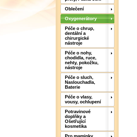
Oblečení
Oxygenerátory
Péče o chrup,
dentální a
chirurgické
nástroje
Péče o nohy,
chodidla, ruce,
nehty, pokožku,
nástroje
Péče o sluch,
Naslouchadla,
Baterie
Péče o vlasy,
vousy, ochlupení
Potravinové
doplňky a
Ošetřující
kosmetika
Pro maminky