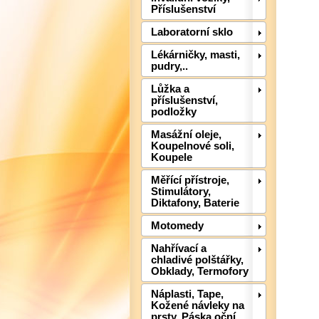
Příslušenství
Laboratorní sklo
Lékárničky, masti,
pudry,..
Lůžka a
příslušenství,
podložky
Masážní oleje,
Koupelnové soli,
Koupele
Měřící přístroje,
Stimulátory,
Diktafony, Baterie
Motomedy
Nahřívací a
chladivé polštářky,
Obklady, Termofory
Náplasti, Tape,
Kožené návleky na
prsty, Páska oční