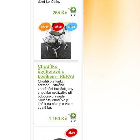
dolní končetiny.
265 Kč
Chodítko
čtyřkolové s
košíkem - REPAS
Chodítko s funkci
aretace – stálého
zabrždění koleček, aby
chodítko neujíždělo při
odpočinku v sedě.
Součástí chodítka je
košík na nákup o váze
cca 5 kg.
1 150 Kč