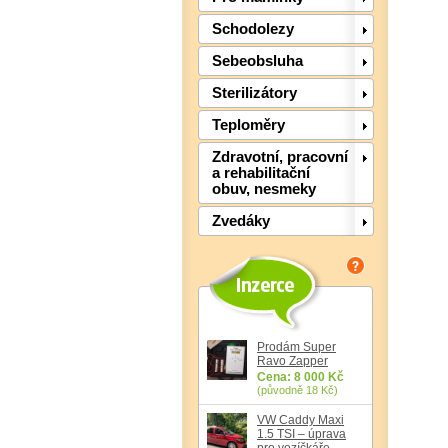
Schodolezy
Sebeobsluha
Sterilizátory
Teploměry
Zdravotní, pracovní
a rehabilitační
obuv, nesmeky
Zvedáky
Prodám Super
Ravo Zapper
Cena: 8 000 Kč
(původně 18 Kč)
VW Caddy Maxi
1.5 TSI – úprava
pro vozíčkáře,