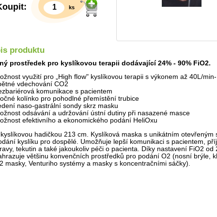
Koupit:
ks
is produktu
ný prostředek pro kyslíkovou terapii dodávající 24% - 90% FiO2.
ožnost využití pro „High flow" kyslíkovou terapii s výkonem až 40L/min-
pětné vdechování CO2
ezbariérová komunikace s pacientem
točné kolínko pro pohodlné přemístění trubice
edení naso-gastrální sondy skrz masku
ožnost odsávání a udržování ústní dutiny při nasazené masce
ožnost efektivního a ekonomického podání HeliOxu
Detail
 kyslíkovou hadičkou 213 cm. Kyslíková maska s unikátním otevřený
odání kyslíku pro dospělé. Umožňuje lepší komunikaci s pacientem, př
travy, tekutin a také jakoukoliv péči o pacienta. Díky nastavení FiO2 o
ahrazuje většinu konvenčních prostředků pro podání O2 (nosní brýle, k
2 masky, Venturiho systémy a masky s koncentračními sáčky).