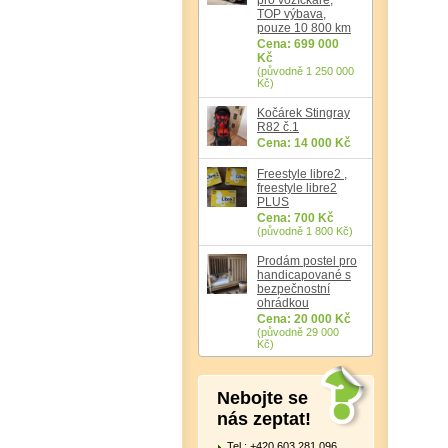
TOP výbava,
pouze 10 800 km
Cena: 699 000
Kč
(původně 1 250 000
Kč)
Kočárek Stingray
R82 č.1
Cena: 14 000 Kč
Freestyle libre2 ,
freestyle libre2
PLUS
Cena: 700 Kč
(původně 1 800 Kč)
Prodám postel pro
handicapované s
bezpečnostní
ohrádkou
Cena: 20 000 Kč
(původně 29 000
Kč)
Nebojte se
nás zeptat!
Tel.: +420 603 281 096