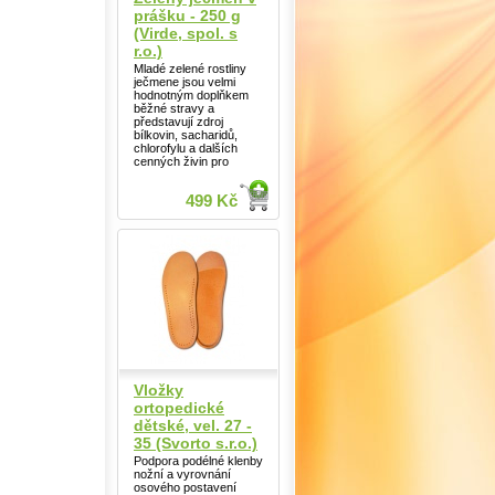
prášku - 250 g
(Virde, spol. s
r.o.)
Mladé zelené rostliny
ječmene jsou velmi
hodnotným doplňkem
běžné stravy a
představují zdroj
bílkovin, sacharidů,
chlorofylu a dalších
cenných živin pro
499 Kč
Vložky
ortopedické
dětské, vel. 27 -
35 (Svorto s.r.o.)
Podpora podélné klenby
nožní a vyrovnání
osového postavení