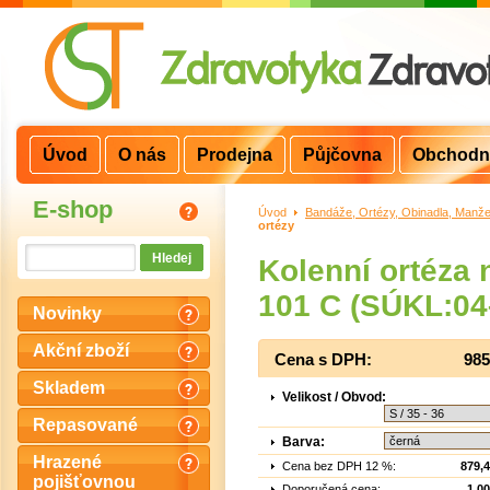
Úvod
O nás
Prodejna
Půjčovna
Obchodn
E-shop
Úvod
>
Bandáže, Ortézy, Obinadla, Manže
ortézy
Kolenní ortéza
101 C (SÚKL:04
Novinky
Akční zboží
Cena s DPH:
985
Skladem
Velikost / Obvod:
Repasované
Barva:
Hrazené
Cena bez DPH 12 %:
879,
pojišťovnou
Doporučená cena:
1 0