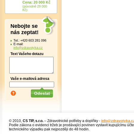
Cena: 20 000 Kč
(původně 29 000
Kč)
Nebojte se
nás zeptat!
Tel.: +420 603 281 096
E-mail:
info@zdravotyka.cz
Text Vašeho dotazu
Vaše e-mailová adresa
© 2010,
CS TIP, s.r.o.
– Zdravotnické potřeby a doplňky -
info@zdravotyka.c
Podle zákona o evidenci tržeb je prodávající povinen vystavit kupujícímu účt
technického výpadku pak nejpozději do 48 hodin.