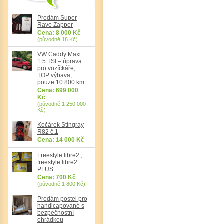
Prodám Super
Ravo Zapper
Cena: 8 000 Kč
(původně 18 Kč)
VW Caddy Maxi
1.5 TSI – úprava
pro vozíčkáře,
TOP výbava,
pouze 10 800 km
Cena: 699 000
Kč
(původně 1 250 000
Kč)
Kočárek Stingray
R82 č.1
Cena: 14 000 Kč
Freestyle libre2 ,
freestyle libre2
PLUS
Cena: 700 Kč
(původně 1 800 Kč)
Prodám postel pro
handicapované s
bezpečnostní
ohrádkou