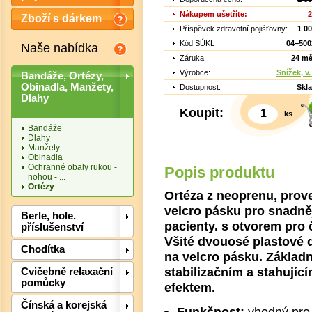
Nákupem ušetříte:
2
Zboží s dárkem
Příspěvek zdravotní pojišťovny:
1 0
Kód SÚKL
04–500
Naše nabídka
Záruka:
24 mě
Výrobce:
Snížek, v. 
Bandáže, Ortézy,
Obinadla, Manžety,
Dostupnost:
Skl
Dlahy
Koupit:
ks
Bandáže
Dlahy
Manžety
Obinadla
Ochranné obaly rukou -
Popis produktu
nohou - ...
Ortézy
Ortéza z neoprenu, prov
Det
velcro pásku pro snadněj
Berle, hole.
pacienty. s otvorem pro 
příslušenství
Všité dvouosé plastové d
Chodítka
na velcro pásku. Základ
stabilizačním a stahujíc
Cvičebně relaxační
pomůcky
efektem.
Čínská a korejská
Funkčnost:
vhodný pro b