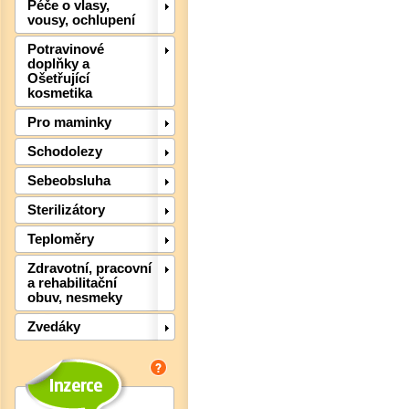
Péče o vlasy,
vousy, ochlupení
Potravinové
doplňky a
Ošetřující
kosmetika
Det
Pro maminky
Schodolezy
Sebeobsluha
Sterilizátory
Teploměry
Zdravotní, pracovní
a rehabilitační
obuv, nesmeky
Zvedáky
Det