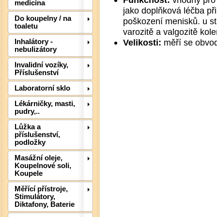
medicína
jako doplňková léčba při
Do koupelny / na
poškození menisků. u sta
toaletu
varozitě a valgozitě kole
Velikosti:
měří se obvod
Inhalátory -
nebulizátory
Invalidní vozíky,
Příslušenství
Det
Laboratorní sklo
Lékárničky, masti,
pudry,..
Lůžka a
příslušenství,
podložky
Masážní oleje,
Koupelnové soli,
Koupele
Měřící přístroje,
Stimulátory,
Diktafony, Baterie