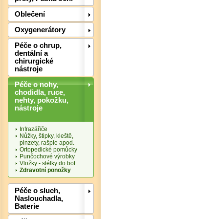
Oblečení
Oxygenerátory
Det
Péče o chrup,
dentální a
chirurgické
nástroje
Péče o nohy,
chodidla, ruce,
nehty, pokožku,
nástroje
Infrazářiče
Nůžky, štipky, kleště,
pinzety, rašple apod.
Ortopedické pomůcky
Punčochové výrobky
Vložky - stélky do bot
Zdravotní ponožky
Péče o sluch,
Det
Naslouchadla,
Baterie