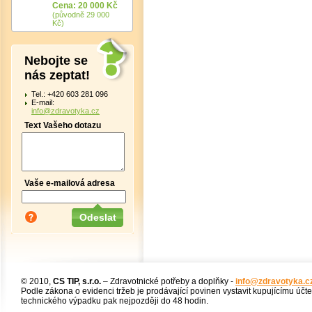
Cena: 20 000 Kč
(původně 29 000
Kč)
Nebojte se
nás zeptat!
Tel.: +420 603 281 096
E-mail:
info@zdravotyka.cz
Text Vašeho dotazu
Vaše e-mailová adresa
© 2010,
CS TIP, s.r.o.
– Zdravotnické potřeby a doplňky -
info@zdravotyka.c
Podle zákona o evidenci tržeb je prodávající povinen vystavit kupujícímu účt
technického výpadku pak nejpozději do 48 hodin.