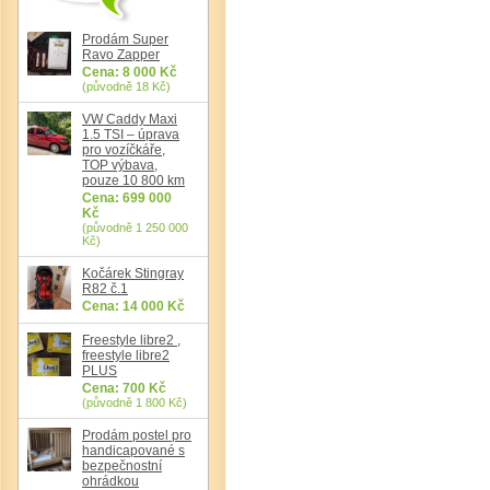
Prodám Super
Ravo Zapper
Cena: 8 000 Kč
(původně 18 Kč)
Det
VW Caddy Maxi
1.5 TSI – úprava
pro vozíčkáře,
TOP výbava,
pouze 10 800 km
Cena: 699 000
Kč
(původně 1 250 000
Kč)
Kočárek Stingray
R82 č.1
Cena: 14 000 Kč
Freestyle libre2 ,
freestyle libre2
PLUS
Cena: 700 Kč
(původně 1 800 Kč)
Prodám postel pro
handicapované s
bezpečnostní
ohrádkou