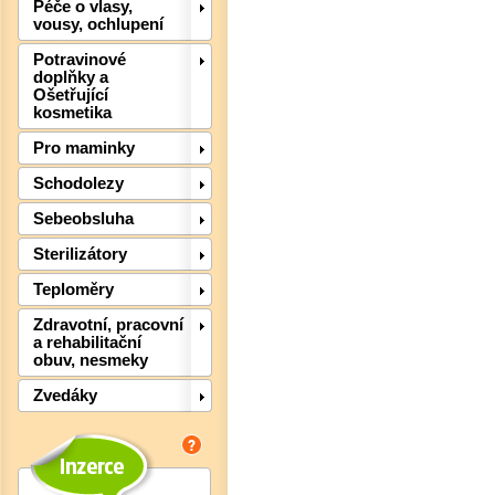
Péče o vlasy,
vousy, ochlupení
Potravinové
doplňky a
Ošetřující
kosmetika
Pro maminky
Schodolezy
Sebeobsluha
Sterilizátory
Det
Teploměry
Zdravotní, pracovní
a rehabilitační
obuv, nesmeky
Zvedáky