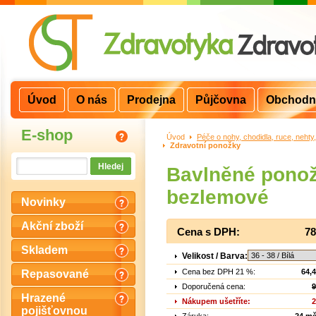
Úvod
O nás
Prodejna
Půjčovna
Obchodn
E-shop
Úvod
>
Péče o nohy, chodidla, ruce, nehty
Zdravotní ponožky
Bavlněné pono
bezlemové
Novinky
Akční zboží
Cena s DPH:
78
Skladem
Velikost / Barva:
Cena bez DPH 21 %:
64,
Repasované
Doporučená cena:
9
Hrazené
Nákupem ušetříte:
2
pojišťovnou