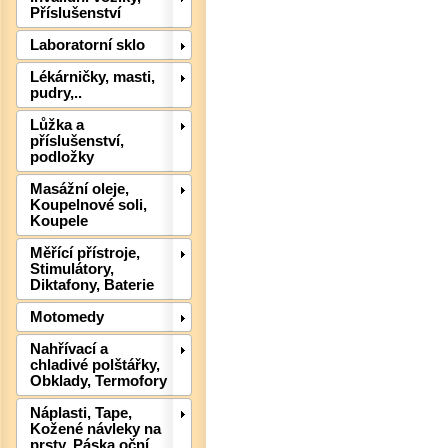
Příslušenství
Laboratorní sklo
Lékárničky, masti,
pudry,..
Lůžka a
příslušenství,
podložky
Det
Masážní oleje,
Koupelnové soli,
Koupele
Měřící přístroje,
Stimulátory,
Diktafony, Baterie
Motomedy
Nahřívací a
chladivé polštářky,
Obklady, Termofory
Náplasti, Tape,
Kožené návleky na
prsty, Páska oční