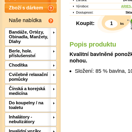
Záruka:
24 mě
Výrobce:
ARIES, 
Zboží s dárkem
Dostupnost:
Skl
Naše nabídka
Koupit:
ks
Bandáže, Ortézy,
Obinadla, Manžety,
Dlahy
Popis produktu
Berle, hole.
Kvalitní bavlněné ponož
příslušenství
nohou.
Chodítka
Složení: 85 % bavlna, 1
Cvičebně relaxační
pomůcky
Det
Čínská a korejská
medicína
Do koupelny / na
toaletu
Inhalátory -
nebulizátory
Invalidní vozíky,