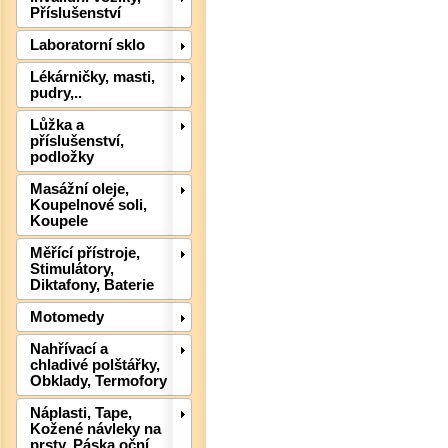
Příslušenství
Laboratorní sklo
Lékárničky, masti,
pudry,..
Det
Lůžka a
příslušenství,
podložky
Masážní oleje,
Koupelnové soli,
Koupele
Měřící přístroje,
Stimulátory,
Diktafony, Baterie
Motomedy
Nahřívací a
chladivé polštářky,
Obklady, Termofory
Det
Náplasti, Tape,
Kožené návleky na
prsty, Páska oční