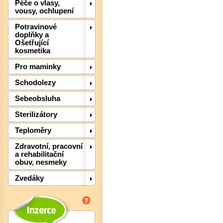
Péče o vlasy,
vousy, ochlupení
Det
Potravinové
doplňky a
Ošetřující
kosmetika
Pro maminky
Schodolezy
Sebeobsluha
Sterilizátory
Teploměry
Zdravotní, pracovní
a rehabilitační
obuv, nesmeky
Zvedáky
Det