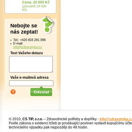
Cena: 20 000 Kč
(původně 29 000
Kč)
Nebojte se
nás zeptat!
Tel.: +420 603 281 096
E-mail:
info@zdravotyka.cz
Text Vašeho dotazu
Vaše e-mailová adresa
© 2010,
CS TIP, s.r.o.
– Zdravotnické potřeby a doplňky -
info@zdravotyka.c
Podle zákona o evidenci tržeb je prodávající povinen vystavit kupujícímu účt
technického výpadku pak nejpozději do 48 hodin.