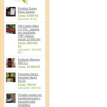
Prodám Super
Ravo Zapper
Cena: 8 000 Kč
(původně 18 Kč)
VW Caddy Maxi
1.5 TSI – úprava
pro vozíčkáře,
TOP výbava,
pouze 10 800 km
Cena: 699 000
Kč
(původně 1 250 000
Kč)
Kočárek Stingray
R82 č.1
Cena: 14 000 Kč
Freestyle libre2 ,
freestyle libre2
PLUS
Cena: 700 Kč
(původně 1 800 Kč)
Prodám postel pro
handicapované s
bezpečnostní
ohrádkou