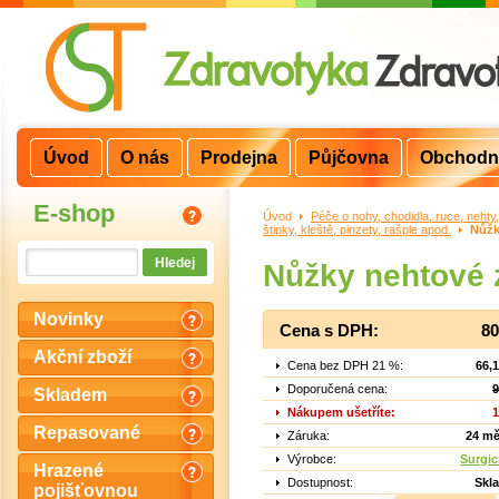
Úvod
O nás
Prodejna
Půjčovna
Obchodn
E-shop
Úvod
>
Péče o nohy, chodidla, ruce, nehty
štipky, kleště, pinzety, rašple apod.
>
Nůžk
Nůžky nehtové 
Novinky
Cena s DPH:
80
Akční zboží
Cena bez DPH 21 %:
66,
Doporučená cena:
9
Skladem
Nákupem ušetříte:
1
Repasované
Záruka:
24 mě
Výrobce:
Surgic
Hrazené
Dostupnost:
Skl
pojišťovnou