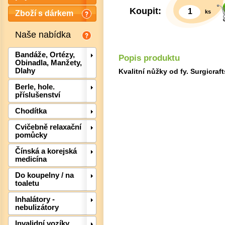
Koupit:
ks
Zboží s dárkem
Naše nabídka
Bandáže, Ortézy,
Popis produktu
Obinadla, Manžety,
Dlahy
Kvalitní nůžky od fy. Surgicraft
Berle, hole.
příslušenství
Chodítka
Cvičebně relaxační
Det
pomůcky
Čínská a korejská
medicína
Do koupelny / na
toaletu
Inhalátory -
nebulizátory
Invalidní vozíky,