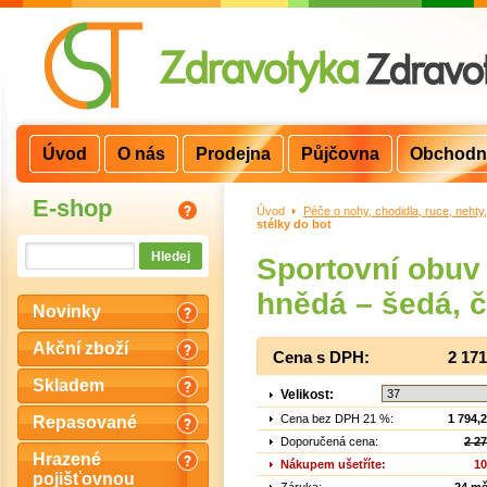
Úvod
O nás
Prodejna
Půjčovna
Obchodn
E-shop
Úvod
>
Péče o nohy, chodidla, ruce, nehty
stélky do bot
Sportovní obu
hnědá – šedá, 
Novinky
Akční zboží
Cena s DPH:
2 17
Skladem
Velikost:
Cena bez DPH 21 %:
1 794,
Repasované
Doporučená cena:
2 2
Hrazené
Nákupem ušetříte:
10
pojišťovnou