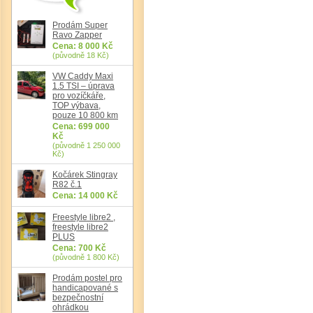
Prodám Super
Ravo Zapper
Cena: 8 000 Kč
(původně 18 Kč)
VW Caddy Maxi
1.5 TSI – úprava
pro vozíčkáře,
TOP výbava,
pouze 10 800 km
Cena: 699 000
Kč
(původně 1 250 000
Kč)
Det
Kočárek Stingray
R82 č.1
Cena: 14 000 Kč
Freestyle libre2 ,
freestyle libre2
PLUS
Cena: 700 Kč
(původně 1 800 Kč)
Prodám postel pro
handicapované s
bezpečnostní
ohrádkou