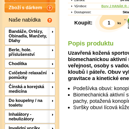
Záruka:
24 mě
Výrobce:
Boty J HANÁK R, s
Zboží s dárkem
Dostupnost:
Skl
Naše nabídka
Koupit:
ks
Bandáže, Ortézy,
Obinadla, Manžety,
Dlahy
Popis produktu
Berle, hole.
Uzavřená kožená sportov
příslušenství
biomechanickou aktivní 
Chodítka
veřejnost, osoby s vadou
kloubů i páteře. Obuv v
Cvičebně relaxační
gravitace a kinetické ene
pomůcky
Čínská a korejská
Podešívka obuvi: kon
medicína
Det
Biomechanická aktivní st
pachy, potažená konop
Do koupelny / na
toaletu
Svršky obuvi lícová kůže
Inhalátory -
nebulizátory
Invalidní vozíky,