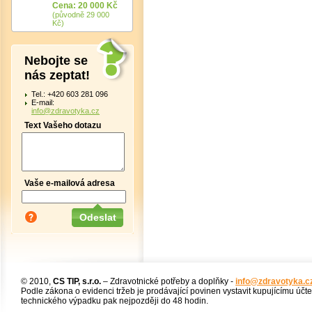
Cena: 20 000 Kč
(původně 29 000
Kč)
Nebojte se
nás zeptat!
Tel.: +420 603 281 096
E-mail:
info@zdravotyka.cz
Text Vašeho dotazu
Vaše e-mailová adresa
© 2010,
CS TIP, s.r.o.
– Zdravotnické potřeby a doplňky -
info@zdravotyka.c
Podle zákona o evidenci tržeb je prodávající povinen vystavit kupujícímu účt
technického výpadku pak nejpozději do 48 hodin.