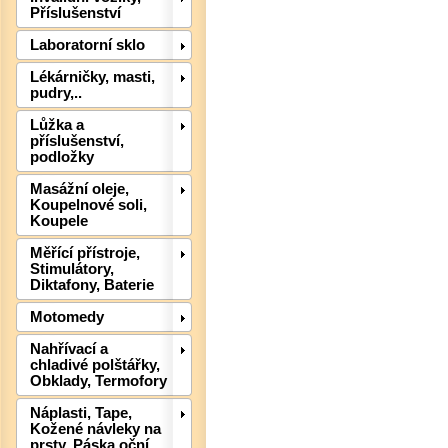
Příslušenství
Laboratorní sklo
Lékárničky, masti,
pudry,..
Lůžka a
příslušenství,
podložky
Masážní oleje,
Koupelnové soli,
Koupele
Měřící přístroje,
Stimulátory,
Diktafony, Baterie
Det
Motomedy
Nahřívací a
chladivé polštářky,
Obklady, Termofory
Náplasti, Tape,
Kožené návleky na
prsty, Páska oční