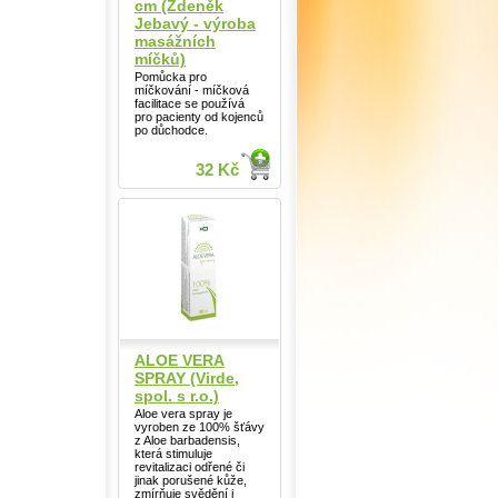
cm (Zdeněk
Jebavý - výroba
masážních
míčků)
Pomůcka pro
míčkování - míčková
facilitace se používá
pro pacienty od kojenců
po důchodce.
32 Kč
ALOE VERA
SPRAY (Virde,
spol. s r.o.)
Aloe vera spray je
vyroben ze 100% šťávy
z Aloe barbadensis,
která stimuluje
revitalizaci odřené či
jinak porušené kůže,
zmírňuje svědění i