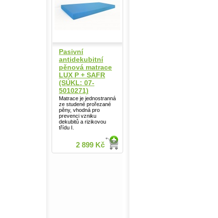
Pasivní
antidekubitní
pěnová matrace
LUX P + SAFR
(SÚKL: 07-
5010271)
Matrace je jednostranná
ze studené prořezané
pěny, vhodná pro
prevenci vzniku
dekubitů a rizikovou
třídu I.
2 899 Kč