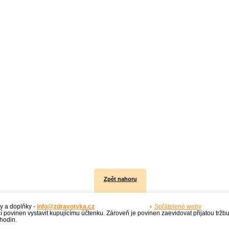
Zpět nahoru
y a doplňky -
info@zdravotyka.cz
Spřátelené weby
í povinen vystavit kupujícímu účtenku. Zároveň je povinen zaevidovat přijatou tržb
hodin.