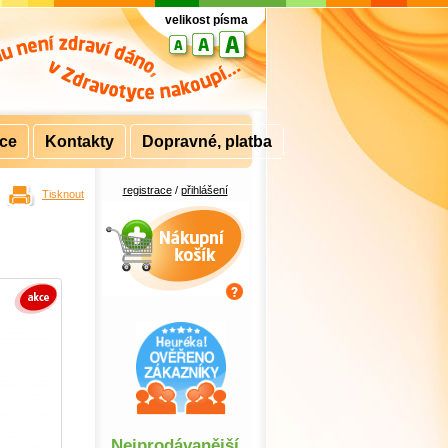
velikost písma
rce
Kontakty
Dopravné, platba
registrace
/
přihlášení
Tisknout
Nákupní košík
Nejprodávanější