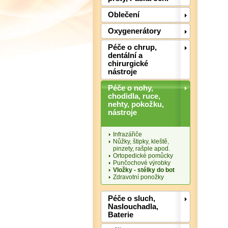
Oblečení
Oxygenerátory
Péče o chrup,
dentální a
chirurgické
nástroje
Péče o nohy,
chodidla, ruce,
nehty, pokožku,
nástroje
Infrazářiče
Nůžky, štipky, kleště,
pinzety, rašple apod.
Ortopedické pomůcky
Punčochové výrobky
Vložky - stélky do bot
Zdravotní ponožky
Péče o sluch,
Naslouchadla,
Baterie