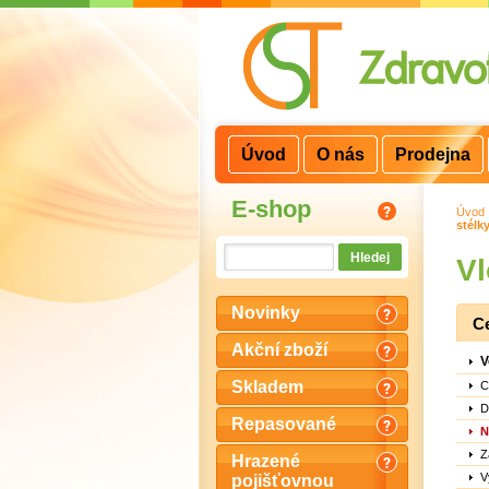
3
2
1
Úvod
O nás
Prodejna
E-shop
Úvod
stélk
Vl
Novinky
C
Akční zboží
V
Skladem
C
D
Repasované
N
Z
Hrazené
V
pojišťovnou