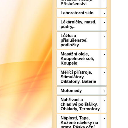
Příslušenství
Laboratorní sklo
Lékárničky, masti,
pudry,..
Lůžka a
příslušenství,
podložky
Masážní oleje,
Koupelnové soli,
Koupele
Měřící přístroje,
Stimulátory,
Diktafony, Baterie
Motomedy
Nahřívací a
chladivé polštářky,
Obklady, Termofory
Náplasti, Tape,
Kožené návleky na
prsty, Páska oční