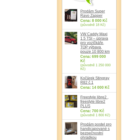
Prodám Super
Ravo Zapper
Cena: 8 000 Kč
(původně 18 Kč)
VW Caddy Maxi
1.5 TSI – úprava
pro vozíčkáře,
TOP výbava,
pouze 10 800 km
Cena: 699 000
Kč
(původně 1 250 000
Kč)
Kočárek Stingray
R82 č.1
Cena: 14 000 Kč
Freestyle libre2 ,
freestyle libre2
PLUS
Cena: 700 Kč
(původně 1 800 Kč)
Prodám postel pro
handicapované s
bezpečnostní
ohrádkou