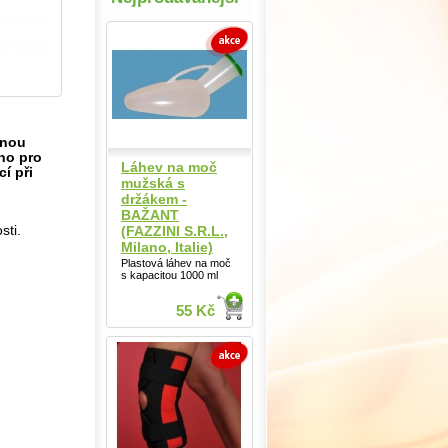
lnou
no pro
Láhev na moč
í při
mužská s
držákem -
BAŽANT
(FAZZINI S.R.L.,
sti.
Milano, Italie)
Plastová láhev na moč
s kapacitou 1000 ml
55 Kč