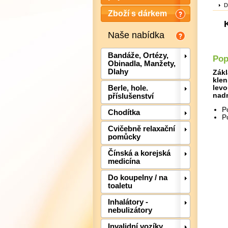
D
Zboží s dárkem
Naše nabídka
Bandáže, Ortézy,
Pop
Obinadla, Manžety,
Dlahy
Zákl
klen
levo
Berle, hole.
nadm
příslušenství
P
Chodítka
P
Cvičebně relaxační
pomůcky
Čínská a korejská
medicína
Do koupelny / na
toaletu
Inhalátory -
nebulizátory
Invalidní vozíky,