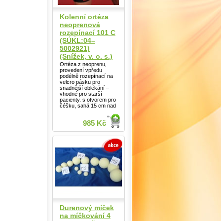
Kolenní ortéza
neoprenová
rozepínací 101 C
(SÚKL:04–
5002921)
(Snížek, v. o. s.)
Ortéza z neoprenu,
provedení vpředu
podélně rozepínací na
velcro pásku pro
snadnější oblékání –
vhodné pro starší
pacienty. s otvorem pro
čéšku, sahá 15 cm nad
985 Kč
Durenový míček
na míčkování 4