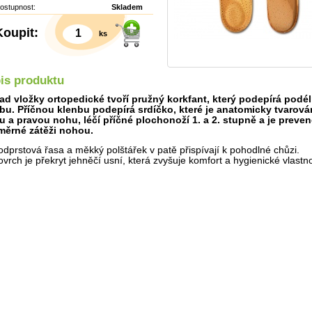
ostupnost:
Skladem
Koupit:
ks
is produktu
ad vložky ortopedické tvoří pružný korkfant, který podepírá podé
bu. Příčnou klenbu podepírá srdíčko, které je anatomicky tvarová
u a pravou nohu, léčí příčné plochonoží 1. a 2. stupně a je prevenc
ěrné zátěži nohou.
odprstová řasa a měkký polštářek v patě přispívají k pohodlné chůzi.
ovrch je překryt jehněčí usní, která zvyšuje komfort a hygienické vlastno
Detail