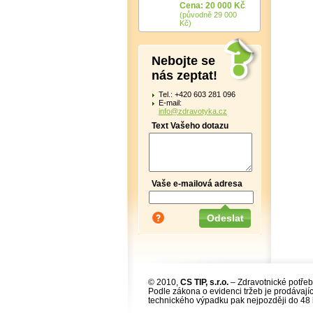
Cena: 20 000 Kč
(původně 29 000
Kč)
Nebojte se
nás zeptat!
Tel.: +420 603 281 096
E-mail:
info@zdravotyka.cz
Text Vašeho dotazu
Vaše e-mailová adresa
© 2010,
CS TIP, s.r.o.
– Zdravotnické potřeb
Podle zákona o evidenci tržeb je prodávajíc
technického výpadku pak nejpozději do 48 