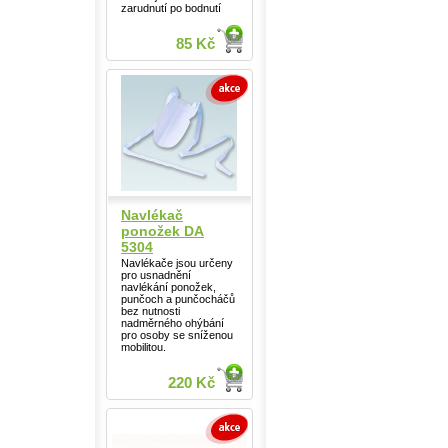
zarudnutí po bodnutí
85 Kč
Navlékač
ponožek DA
5304
Navlékače jsou určeny
pro usnadnění
navlékání ponožek,
punčoch a punčocháčů
bez nutnosti
nadměrného ohýbání
pro osoby se sníženou
mobilitou.
220 Kč