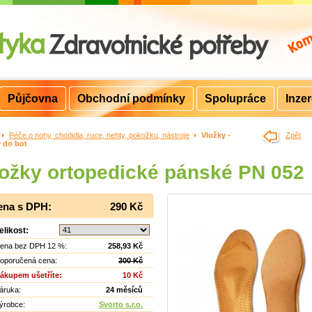
Půjčovna
Obchodní podmínky
Spolupráce
Inze
>
Péče o nohy, chodidla, ruce, nehty, pokožku, nástroje
>
Vložky -
Zpět
y do bot
ožky ortopedické pánské PN 052
ena s DPH:
290 Kč
elikost:
ena bez DPH 12 %:
258,93 Kč
oporučená cena:
300 Kč
ákupem ušetříte:
10 Kč
áruka:
24 měsíců
ýrobce:
Svorto s.r.o.