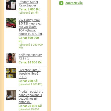
Prodám Super
Zobrazit vše
Ravo Zapper
Cena: 8 000 Kč
(původně 18 Kč)
Det
VW Caddy Maxi
1.5 TSI – úprava
pro vozíčkáře,
TOP výbava,
pouze 10 800 km
Cena: 699 000
Kč
(původně 1 250 000
Kč)
Kočárek Stingray
R82 č.1
Cena: 14 000 Kč
Freestyle libre2 ,
freestyle libre2
PLUS
Cena: 700 Kč
(původně 1 800 Kč)
Prodám postel pro
handicapované s
bezpečnostní
ohrádkou
Cena: 20 000 Kč
(původně 29 000