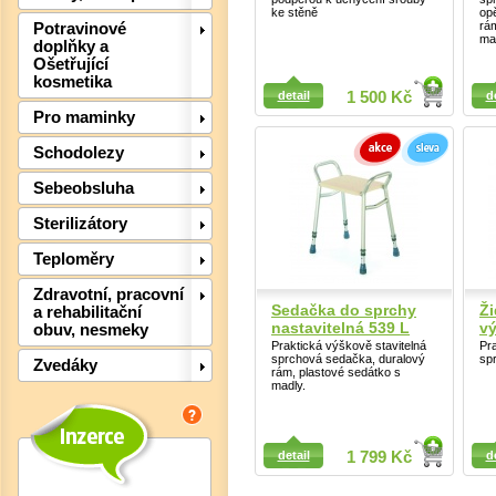
ke stěně
op
rá
Potravinové
ma
doplňky a
Ošetřující
kosmetika
Detail
Detail
detail
1 500 Kč
d
Det
Pro maminky
Schodolezy
Sebeobsluha
Sterilizátory
Teploměry
Zdravotní, pracovní
Sedačka do sprchy
Ži
a rehabilitační
nastavitelná 539 L
v
obuv, nesmeky
Praktická výškově stavitelná
Pra
sprchová sedačka, duralový
sp
Zvedáky
rám, plastové sedátko s
madly.
Detail
Detail
detail
1 799 Kč
d