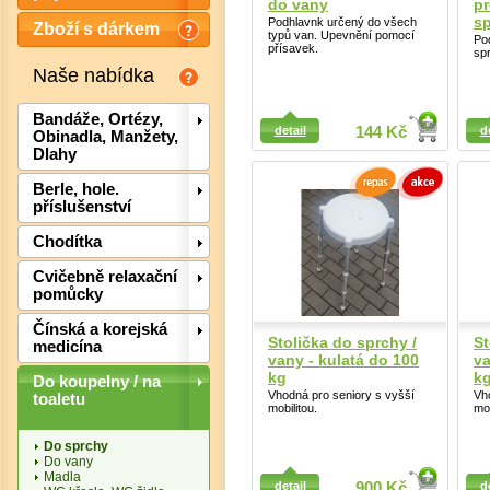
do vany
pr
s
Podhlavnk určený do všech
Zboží s dárkem
typů van. Upevnění pomocí
Po
přísavek.
sp
Naše nabídka
Detail
Detail
Bandáže, Ortézy,
detail
144 Kč
d
Obinadla, Manžety,
Dlahy
Berle, hole.
příslušenství
Chodítka
Det
Cvičebně relaxační
pomůcky
Čínská a korejská
Stolička do sprchy /
St
medicína
vany - kulatá do 100
va
kg
k
Do koupelny / na
Vhodná pro seniory s vyšší
Vh
toaletu
mobilitou.
mob
Do sprchy
Do vany
Detail
Detail
Madla
detail
900 Kč
d