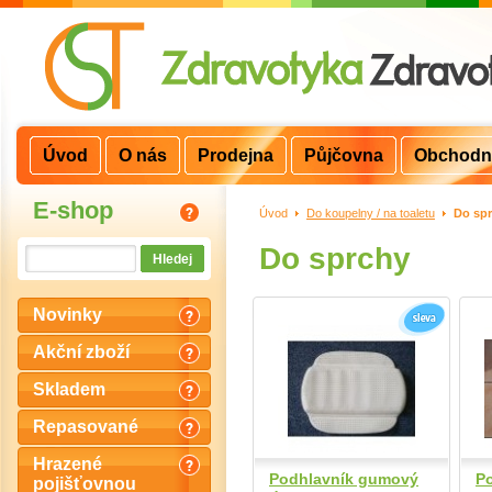
Úvod
O nás
Prodejna
Půjčovna
Obchodn
E-shop
Úvod
>
Do koupelny / na toaletu
>
Do sp
Do sprchy
Novinky
Akční zboží
Skladem
Repasované
Hrazené
Podhlavník gumový
P
pojišťovnou