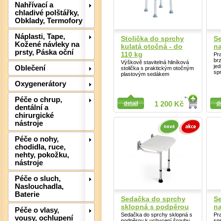
Nahřívací a
chladivé polštářky,
Obklady, Termofory
Náplasti, Tape,
Stolička do sprchy
S
Kožené návleky na
kulatá otočná - do
na
prsty, Páska oční
110 kg
Pra
br
Výškově stavitelná hliníková
je
Oblečení
stolička s praktickým otočným
sp
plastovým sedákem
Oxygenerátory
Detail
Detail
Péče o chrup,
detail
1 200 Kč
d
dentální a
chirurgické
Det
nástroje
Péče o nohy,
chodidla, ruce,
nehty, pokožku,
nástroje
Péče o sluch,
Naslouchadla,
Baterie
Sedačka do sprchy
S
sklopná s podpěrou
na
Péče o vlasy,
Sedačka do sprchy sklopná s
Pra
vousy, ochlupení
podpěrou k uchycení šrouby
sp