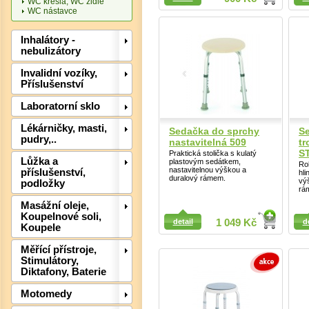
WC křesla, WC židle
WC nástavce
Inhalátory -
nebulizátory
Invalidní vozíky,
Det
Příslušenství
Laboratorní sklo
Lékárničky, masti,
Sedačka do sprchy
S
pudry,..
nastavitelná 509
tr
S
Praktická stolička s kulatý
Lůžka a
plastovým sedátkem,
Ro
nastavitelnou výškou a
příslušenství,
hl
duralový rámem.
vý
podložky
rá
Masážní oleje,
Detail
Koupelnové soli,
Detail
detail
1 049 Kč
d
Koupele
Měřící přístroje,
Det
Stimulátory,
Diktafony, Baterie
Motomedy