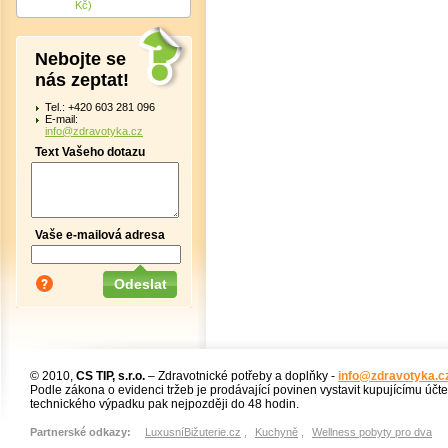
Kč)
Nebojte se
nás zeptat!
Tel.: +420 603 281 096
E-mail:
info@zdravotyka.cz
Text Vašeho dotazu
Vaše e-mailová adresa
© 2010,
CS TIP, s.r.o.
– Zdravotnické potřeby a doplňky -
info@zdravotyka.c
Podle zákona o evidenci tržeb je prodávající povinen vystavit kupujícímu účt
technického výpadku pak nejpozději do 48 hodin.
Partnerské odkazy:
LuxusníBižuterie.cz
,
Kuchyně
,
Wellness pobyty pro dva