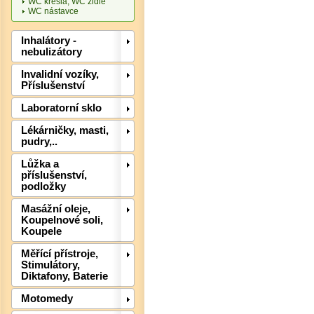
WC křesla, WC židle
WC nástavce
Inhalátory -
nebulizátory
Invalidní vozíky,
Příslušenství
Laboratorní sklo
Det
Lékárničky, masti,
pudry,..
Lůžka a
příslušenství,
podložky
Masážní oleje,
Koupelnové soli,
Koupele
Měřící přístroje,
Stimulátory,
Diktafony, Baterie
Motomedy