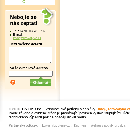
Kč)
Nebojte se
nás zeptat!
Tel.: +420 603 281 096
E-mail:
info@zdravotyka.cz
Text Vašeho dotazu
Vaše e-mailová adresa
© 2010,
CS TIP, s.r.o.
– Zdravotnické potřeby a doplňky -
info@zdravotyka.c
Podle zákona o evidenci tržeb je prodávající povinen vystavit kupujícímu účt
technického výpadku pak nejpozději do 48 hodin.
Partnerské odkazy:
LuxusníBižuterie.cz
,
Kuchyně
,
Wellness pobyty pro dva