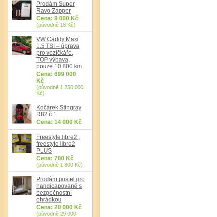
Prodám Super
Ravo Zapper
Det
Cena: 8 000 Kč
(původně 18 Kč)
VW Caddy Maxi
1.5 TSI – úprava
pro vozíčkáře,
TOP výbava,
pouze 10 800 km
Cena: 699 000
Kč
(původně 1 250 000
Kč)
Kočárek Stingray
R82 č.1
Cena: 14 000 Kč
Freestyle libre2 ,
freestyle libre2
PLUS
Cena: 700 Kč
(původně 1 800 Kč)
Prodám postel pro
handicapované s
bezpečnostní
ohrádkou
Cena: 20 000 Kč
(původně 29 000