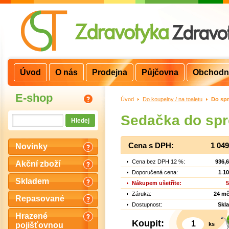
Úvod
O nás
Prodejna
Půjčovna
Obchodn
E-shop
Úvod
>
Do koupelny / na toaletu
>
Do sp
Sedačka do spr
Cena s DPH:
1 04
Novinky
Cena bez DPH 12 %:
936,
Akční zboží
Doporučená cena:
1 1
Skladem
Nákupem ušetříte:
5
Záruka:
24 mě
Repasované
Dostupnost:
Skl
Hrazené
Koupit:
ks
pojišťovnou