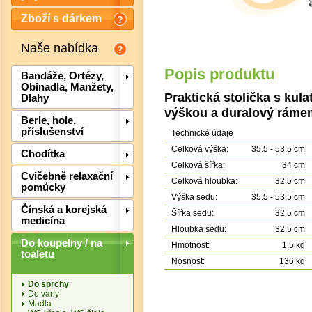
Zboží s dárkem
Naše nabídka
Popis produktu
Bandáže, Ortézy,
Obinadla, Manžety,
Praktická stolička s kul
Dlahy
výškou a duralový ráme
Berle, hole.
příslušenství
Technické údaje
Celková výška:
35.5 - 53.5 cm
Chodítka
Celková šířka:
34 cm
Det
Cvičebně relaxační
Celková hloubka:
32.5 cm
pomůcky
Výška sedu:
35.5 - 53.5 cm
Čínská a korejská
Šířka sedu:
32.5 cm
medicína
Hloubka sedu:
32.5 cm
Do koupelny / na
Hmotnost:
1.5 kg
toaletu
Nosnost:
136 kg
Do sprchy
Do vany
Madla