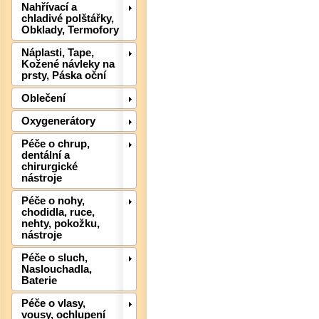
Det
Nahřívací a
chladivé polštářky,
Obklady, Termofory
Náplasti, Tape,
Kožené návleky na
prsty, Páska oční
Oblečení
Oxygenerátory
Péče o chrup,
dentální a
chirurgické
nástroje
Péče o nohy,
Det
chodidla, ruce,
nehty, pokožku,
nástroje
Péče o sluch,
Naslouchadla,
Baterie
Péče o vlasy,
vousy, ochlupení