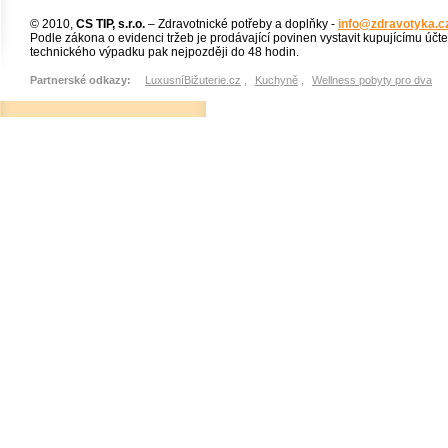
© 2010,
CS TIP, s.r.o.
– Zdravotnické potřeby a doplňky -
info@zdravotyka.c
Podle zákona o evidenci tržeb je prodávající povinen vystavit kupujícímu účt
technického výpadku pak nejpozději do 48 hodin.
Partnerské odkazy:
LuxusníBižuterie.cz
,
Kuchyně
,
Wellness pobyty pro dva