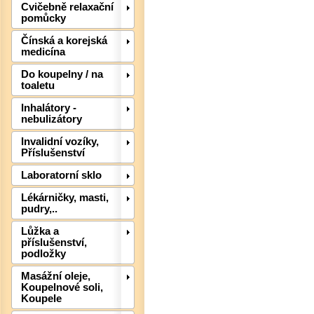
Cvičebně relaxační
pomůcky
Čínská a korejská
medicína
Do koupelny / na
toaletu
Det
Inhalátory -
nebulizátory
Invalidní vozíky,
Příslušenství
Laboratorní sklo
Lékárničky, masti,
pudry,..
Lůžka a
příslušenství,
podložky
Masážní oleje,
Det
Koupelnové soli,
Koupele