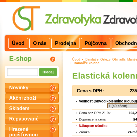
Úvod
O nás
Prodejna
Půjčovna
Obchodn
E-shop
Úvod
>
Bandáže, Ortézy, Obinadla, Manže
Bandáže kolene
Elastická kolen
Novinky
Cena s DPH:
235
Akční zboží
Velikost (obvod kolenního kloubu)
Skladem
Cena bez DPH 21 %:
194,
Repasované
Doporučená cena:
24
Nákupem ušetříte:
1
Hrazené
Záruka:
24 mě
pojišťovnou