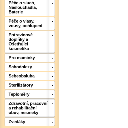
Péče o sluch,
Naslouchadla,
Baterie
Péče o vlasy,
vousy, ochlupení
Potravinové
doplňky a
Ošetřující
kosmetika
Pro maminky
Schodolezy
Sebeobsluha
Sterilizátory
Teploměry
Det
Zdravotní, pracovní
a rehabilitační
obuv, nesmeky
Zvedáky