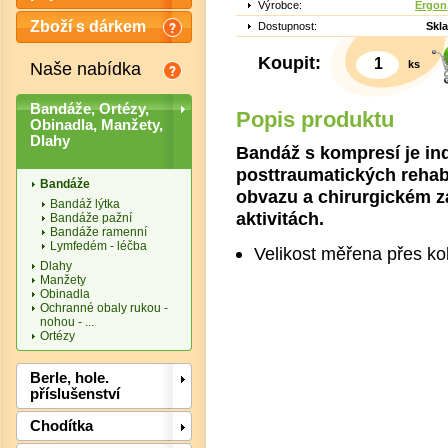
Výrobce:
Ergon,
Zboží s dárkem
Dostupnost:
Skl
Koupit:
ks
Naše nabídka
Bandáže, Ortézy,
Popis produktu
Obinadla, Manžety,
Dlahy
Bandáž s kompresí je ind
posttraumatických rehabi
Bandáže
obvazu a chirurgickém z
Bandáž lýtka
aktivitách.
Bandáže pažní
Bandáže ramenní
Lymfedém - léčba
Velikost měřena přes ko
Dlahy
Manžety
Obinadla
Ochranné obaly rukou -
nohou - ...
Det
Ortézy
Berle, hole.
příslušenství
Chodítka