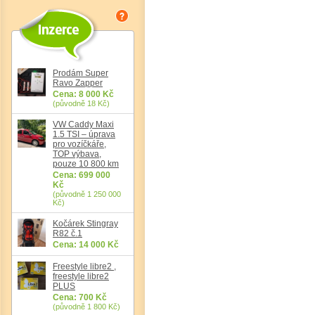
Prodám Super
Ravo Zapper
Cena: 8 000 Kč
(původně 18 Kč)
VW Caddy Maxi
1.5 TSI – úprava
pro vozíčkáře,
TOP výbava,
pouze 10 800 km
Cena: 699 000
Kč
(původně 1 250 000
Kč)
Kočárek Stingray
R82 č.1
Cena: 14 000 Kč
Freestyle libre2 ,
freestyle libre2
PLUS
Cena: 700 Kč
(původně 1 800 Kč)