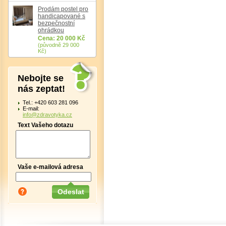
Prodám postel pro
handicapované s
bezpečnostní
ohrádkou
Cena: 20 000 Kč
(původně 29 000
Kč)
Nebojte se
nás zeptat!
Tel.: +420 603 281 096
E-mail:
info@zdravotyka.cz
Text Vašeho dotazu
Vaše e-mailová adresa