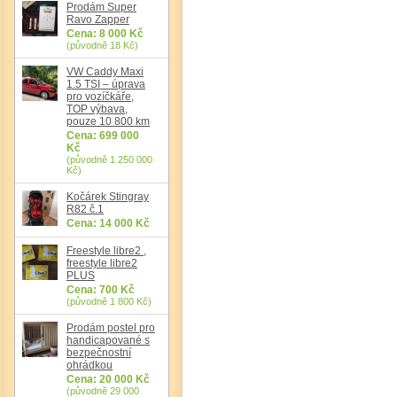
Prodám Super
Ravo Zapper
Cena: 8 000 Kč
(původně 18 Kč)
VW Caddy Maxi
1.5 TSI – úprava
pro vozíčkáře,
TOP výbava,
pouze 10 800 km
Cena: 699 000
Kč
(původně 1 250 000
Kč)
Kočárek Stingray
R82 č.1
Cena: 14 000 Kč
Freestyle libre2 ,
freestyle libre2
PLUS
Cena: 700 Kč
(původně 1 800 Kč)
Prodám postel pro
handicapované s
bezpečnostní
ohrádkou
Cena: 20 000 Kč
(původně 29 000