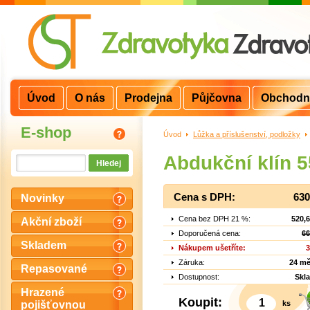
Úvod
O nás
Prodejna
Půjčovna
Obchodn
E-shop
Úvod
>
Lůžka a příslušenství, podložky
>
Abdukční klín 5
Cena s DPH:
630
Novinky
Cena bez DPH 21 %:
520,
Akční zboží
Doporučená cena:
66
Skladem
Nákupem ušetříte:
3
Záruka:
24 mě
Repasované
Dostupnost:
Skl
Hrazené
Koupit:
ks
pojišťovnou