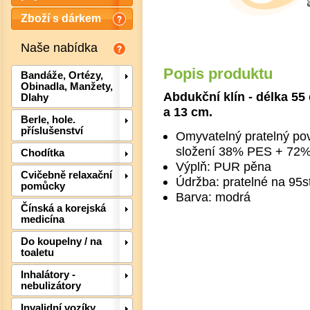
Zboží s dárkem
Naše nabídka
Popis produktu
Bandáže, Ortézy,
Obinadla, Manžety,
Abdukční klín - délka 5
Dlahy
a 13 cm.
Berle, hole.
příslušenství
Omyvatelný pratelný pov
složení 38% PES + 72% 
Det
Chodítka
Výplň: PUR pěna
Cvičebně relaxační
Údržba: pratelné na 95s
pomůcky
Barva: modrá
Čínská a korejská
medicína
Do koupelny / na
toaletu
Inhalátory -
nebulizátory
Invalidní vozíky,