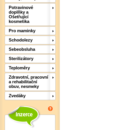
Potravinové
doplňky a
Ošetřující
kosmetika
Pro maminky
Schodolezy
Det
Sebeobsluha
Sterilizátory
Teploměry
Zdravotní, pracovní
a rehabilitační
obuv, nesmeky
Zvedáky
Det