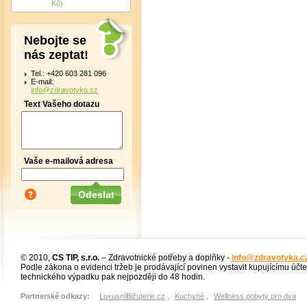
Kč)
Nebojte se
nás zeptat!
Tel.: +420 603 281 096
E-mail:
info@zdravotyka.cz
Text Vašeho dotazu
Vaše e-mailová adresa
© 2010,
CS TIP, s.r.o.
– Zdravotnické potřeby a doplňky -
info@zdravotyka.c
Podle zákona o evidenci tržeb je prodávající povinen vystavit kupujícímu účt
technického výpadku pak nejpozději do 48 hodin.
Partnerské odkazy:
LuxusníBižuterie.cz
,
Kuchyně
,
Wellness pobyty pro dva