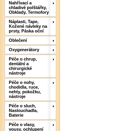
Nahřívací a
chladivé polštářky,
Obklady, Termofory
Det
Náplasti, Tape,
Kožené návleky na
prsty, Páska oční
Oblečení
Oxygenerátory
Péče o chrup,
dentální a
chirurgické
nástroje
Péče o nohy,
chodidla, ruce,
nehty, pokožku,
Det
nástroje
Péče o sluch,
Naslouchadla,
Baterie
Péče o vlasy,
vousy, ochlupení