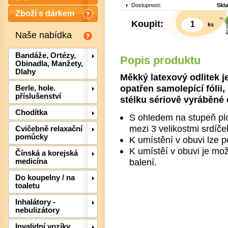
Dostupnost:
Skl
Zboží s dárkem
Koupit:
ks
Naše nabídka
Bandáže, Ortézy,
Popis produktu
Obinadla, Manžety,
Dlahy
Měkký latexový odlitek j
opatřen samolepící fólii,
Berle, hole.
příslušenství
stélku sériově vyráběné 
Det
Chodítka
S ohledem na stupeň ploc
mezi 3 velikostmi srdíče
Cvičebně relaxační
pomůcky
K umístění v obuvi lze p
K umístěí v obuvi je mož
Čínská a korejská
balení.
medicína
Do koupelny / na
toaletu
Inhalátory -
nebulizátory
Invalidní vozíky,