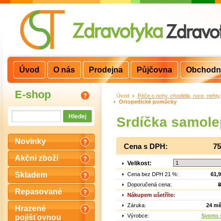
Úvod
O nás
Prodejna
Půjčovna
Obchodn
E-shop
Úvod
>
Péče o nohy, chodidla, ruce, nehty
Ortopedické pomůcky
Srdíčka samole
Novinky
Cena s DPH:
75
Akční zboží
Velikost:
Skladem
Cena bez DPH 21 %:
61,
Doporučená cena:
8
Repasované
Nákupem ušetříte:
Záruka:
24 mě
Hrazené
Výrobce:
Svorto s
pojišťovnou