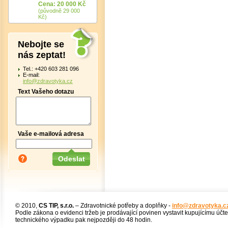
Cena: 20 000 Kč
(původně 29 000
Kč)
Nebojte se
nás zeptat!
Tel.: +420 603 281 096
E-mail:
info@zdravotyka.cz
Text Vašeho dotazu
Vaše e-mailová adresa
© 2010,
CS TIP, s.r.o.
– Zdravotnické potřeby a doplňky -
info@zdravotyka.c
Podle zákona o evidenci tržeb je prodávající povinen vystavit kupujícímu účt
technického výpadku pak nejpozději do 48 hodin.