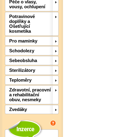
Péče o vlasy,
vousy, ochlupení
Potravinové
doplňky a
Ošetřující
kosmetika
Pro maminky
Schodolezy
Sebeobsluha
Sterilizátory
Teploměry
Det
Zdravotní, pracovní
a rehabilitační
obuv, nesmeky
Zvedáky