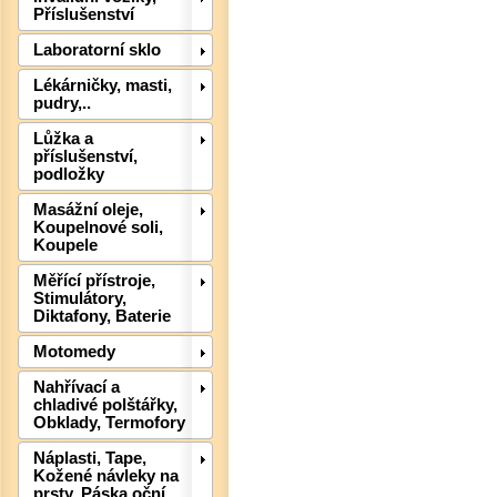
Příslušenství
Laboratorní sklo
Lékárničky, masti,
pudry,..
Lůžka a
příslušenství,
podložky
Masážní oleje,
Det
Koupelnové soli,
Koupele
Měřící přístroje,
Stimulátory,
Diktafony, Baterie
Motomedy
Nahřívací a
chladivé polštářky,
Obklady, Termofory
Náplasti, Tape,
Kožené návleky na
prsty, Páska oční