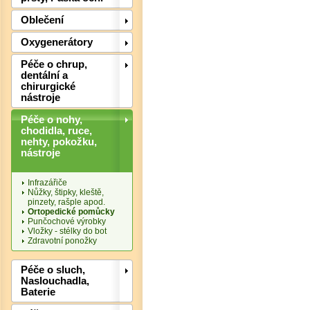
Oblečení
Oxygenerátory
Péče o chrup,
dentální a
chirurgické
nástroje
Det
Péče o nohy,
chodidla, ruce,
nehty, pokožku,
nástroje
Infrazářiče
Nůžky, štipky, kleště,
pinzety, rašple apod.
Ortopedické pomůcky
Punčochové výrobky
Vložky - stélky do bot
Zdravotní ponožky
Péče o sluch,
Naslouchadla,
Baterie
Det