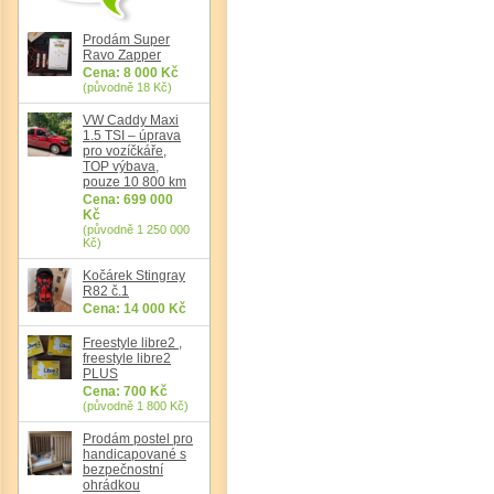
Prodám Super
Ravo Zapper
Cena: 8 000 Kč
(původně 18 Kč)
VW Caddy Maxi
1.5 TSI – úprava
pro vozíčkáře,
Det
TOP výbava,
pouze 10 800 km
Cena: 699 000
Kč
(původně 1 250 000
Kč)
Kočárek Stingray
R82 č.1
Cena: 14 000 Kč
Freestyle libre2 ,
freestyle libre2
PLUS
Cena: 700 Kč
(původně 1 800 Kč)
Prodám postel pro
handicapované s
bezpečnostní
ohrádkou