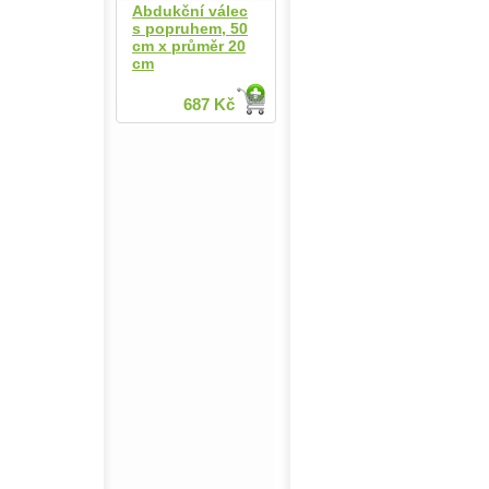
Abdukční válec
s popruhem, 50
cm x průměr 20
cm
687 Kč