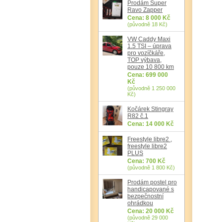
Prodám Super
Ravo Zapper
Cena: 8 000 Kč
(původně 18 Kč)
VW Caddy Maxi
1.5 TSI – úprava
pro vozíčkáře,
TOP výbava,
pouze 10 800 km
Cena: 699 000
Kč
(původně 1 250 000
Kč)
Kočárek Stingray
R82 č.1
Cena: 14 000 Kč
Freestyle libre2 ,
freestyle libre2
PLUS
Cena: 700 Kč
(původně 1 800 Kč)
Prodám postel pro
handicapované s
bezpečnostní
ohrádkou
Cena: 20 000 Kč
(původně 29 000