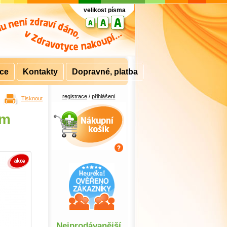
velikost písma
rce
Kontakty
Dopravné, platba
registrace
/
přihlášení
Tisknout
Nákupní košík
ým
Nejprodávanější