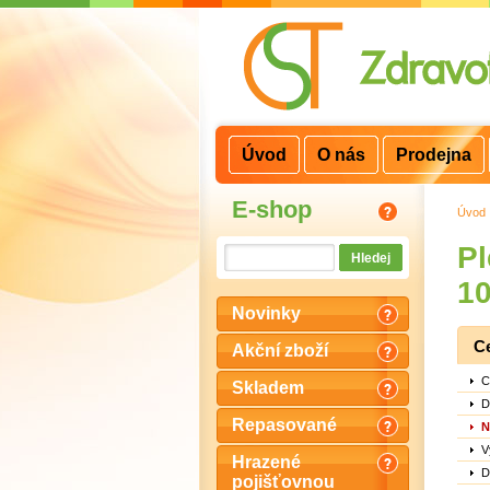
3
2
1
Úvod
O nás
Prodejna
E-shop
Úvod
P
10
Novinky
C
Akční zboží
C
Skladem
D
Repasované
N
V
Hrazené
D
pojišťovnou