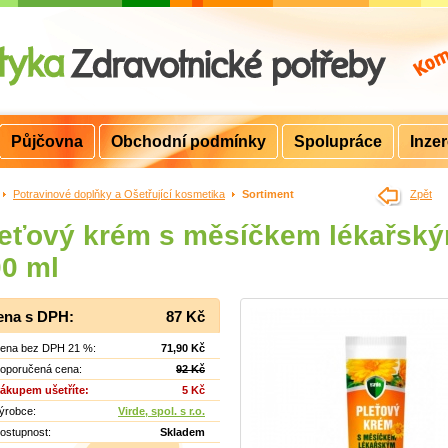
Půjčovna
Obchodní podmínky
Spolupráce
Inze
>
Potravinové doplňky a Ošetřující kosmetika
>
Sortiment
Zpět
leťový krém s měsíčkem lékařsk
0 ml
ena s DPH:
87 Kč
ena bez DPH 21 %:
71,90 Kč
oporučená cena:
92 Kč
ákupem ušetříte:
5 Kč
ýrobce:
Virde, spol. s r.o.
ostupnost:
Skladem