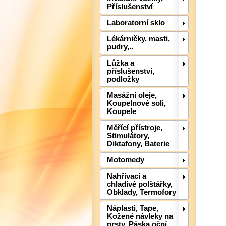
Příslušenství
Laboratorní sklo
Lékárničky, masti,
pudry,..
Lůžka a
příslušenství,
podložky
Masážní oleje,
Koupelnové soli,
Koupele
Měřící přístroje,
Stimulátory,
Diktafony, Baterie
Motomedy
Nahřívací a
chladivé polštářky,
Obklady, Termofory
Náplasti, Tape,
Kožené návleky na
prsty, Páska oční