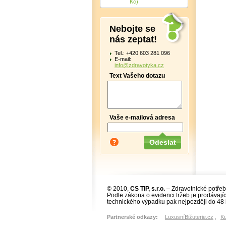
Kč)
Nebojte se
nás zeptat!
Tel.: +420 603 281 096
E-mail:
info@zdravotyka.cz
Text Vašeho dotazu
Vaše e-mailová adresa
© 2010,
CS TIP, s.r.o.
– Zdravotnické potřeb
Podle zákona o evidenci tržeb je prodávajíc
technického výpadku pak nejpozději do 48 
Partnerské odkazy:
LuxusníBižuterie.cz
,
K