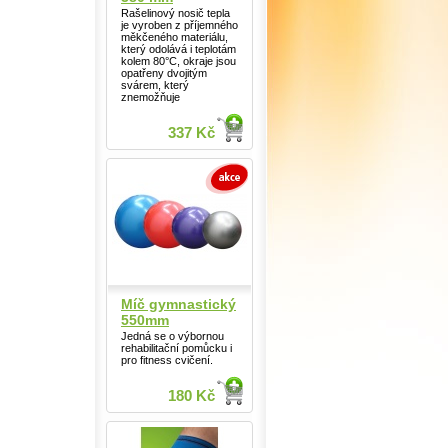
Rašelinový nosič tepla
je vyroben z příjemného
měkčeného materiálu,
který odolává i teplotám
kolem 80°C, okraje jsou
opatřeny dvojitým
svárem, který
znemožňuje
337 Kč
Míč gymnastický
550mm
Jedná se o výbornou
rehabilitační pomůcku i
pro fitness cvičení.
180 Kč