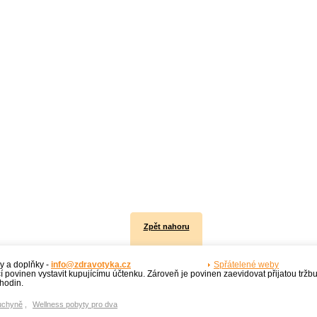
Zpět nahoru
y a doplňky -
info@zdravotyka.cz
Spřátelené weby
í povinen vystavit kupujícímu účtenku. Zároveň je povinen zaevidovat přijatou tržb
hodin.
uchyně
,
Wellness pobyty pro dva