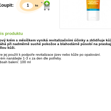
Koupit:
ks
is produktu
ový krém s měsíčkem vyniká revitalizačními účinky a zklidňuje kůž
há při nadměrně suché pokožce a blahodárně působí na praskaj
dlou kůži.
ze jej použít k podpoře revitalizace jizev nebo kůže po opalování.
rém nanášejte 1-3 x za den dle potřeby.
bsah balení: 100 ml
Detail