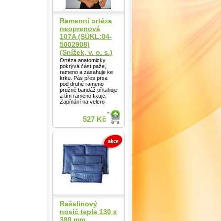
Ramenní ortéza
neoprenová
107A (SÚKL:04-
5002908)
(Snížek, v. o. s.)
Ortéza anatomicky
pokrývá část paže,
rameno a zasahuje ke
krku. Pás přes prsa
pod druhé rameno
pružně bandáž přitahuje
a tím rameno fixuje.
Zapínání na velcro
527 Kč
Rašelinový
nosič tepla 130 x
380 mm