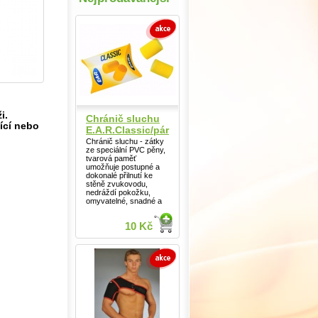
i.
Chránič sluchu
ící nebo
E.A.R.Classic/pár
Chránič sluchu - zátky
ze speciální PVC pěny,
tvarová paměť
umožňuje postupné a
dokonalé přilnutí ke
stěně zvukovodu,
nedráždí pokožku,
omyvatelné, snadné a
10 Kč