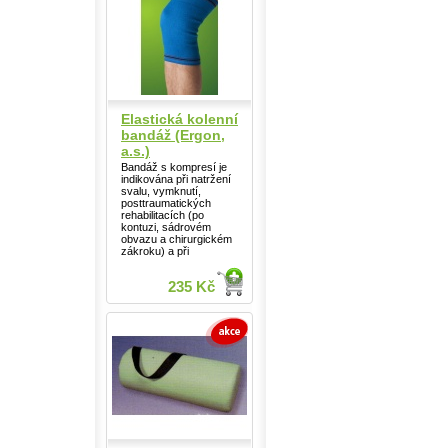
Elastická kolenní
bandáž (Ergon,
a.s.)
Bandáž s kompresí je
indikována při natržení
svalu, vymknutí,
posttraumatických
rehabilitacích (po
kontuzi, sádrovém
obvazu a chirurgickém
zákroku) a při
235 Kč