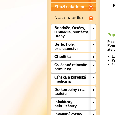
Zboží s dárkem
Naše nabídka
Bandáže, Ortézy,
Obinadla, Manžety,
Pop
Dlahy
Pleť
Berle, hole.
Pomá
příslušenství
ztvr
Chodítka
L
K
O
Cvičebně relaxační
pomůcky
Čínská a korejská
medicína
Do koupelny / na
toaletu
Inhalátory -
nebulizátory
Invalidní vozíky,