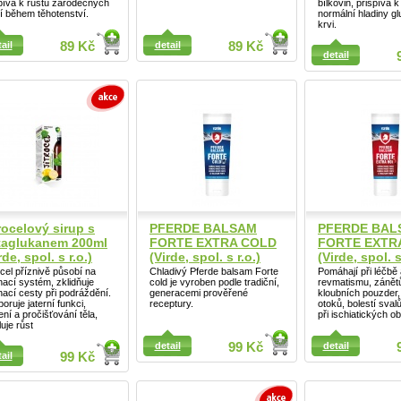
pívá k růstu zárodečných
bílkovin, přispívá 
í během těhotenství.
normální hladiny g
krvi.
ail
ail
89 Kč
detail
89 Kč
detail
Detail
rocelový sirup s
PFERDE BALSAM
PFERDE BAL
taglukanem 200ml
FORTE EXTRA COLD
FORTE EXTR
rde, spol. s r.o.)
(Virde, spol. s r.o.)
(Virde, spol. s
ocel příznivě působí na
Chladivý Pferde balsam Forte
Pomáhají při léčbě a
ací systém, zklidňuje
cold je vyroben podle tradiční,
revmatismu, zánětů
ací cesty při podráždění.
generacemi prověřené
kloubních pouzder,
oruje jaterní funkci,
receptury.
otoků, bolestí sval
ení a pročišťování těla,
při ischiatických ob
luje růst
ail
detail
99 Kč
detail
ail
99 Kč
Detail