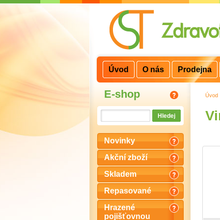
3
2
1
Úvod
O nás
Prodejna
E-shop
Úvod
Vi
Novinky
Akční zboží
Skladem
Repasované
Hrazené
pojišťovnou