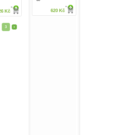
620 Kč
26 Kč
3
>