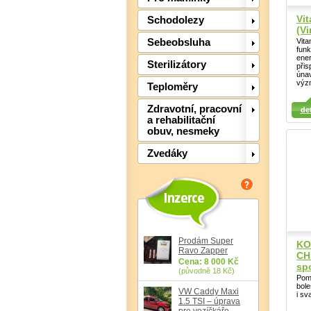
Vi
Schodolezy
(Vi
Vita
Sebeobsluha
funk
ener
Sterilizátory
přis
únav
výz
Teploměry
Detail
Detail
Det
Zdravotní, pracovní
det
a rehabilitační
obuv, nesmeky
Zvedáky
Prodám Super
KO
Ravo Zapper
CH
Cena: 8 000 Kč
spo
(původně 18 Kč)
Pomá
bole
VW Caddy Maxi
i sv
1.5 TSI – úprava
pro vozíčkáře,