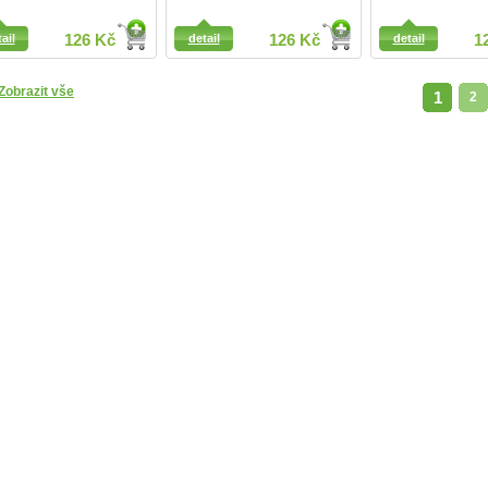
Detail
ail
ail
126 Kč
detail
126 Kč
detail
1
Zobrazit vše
1
2