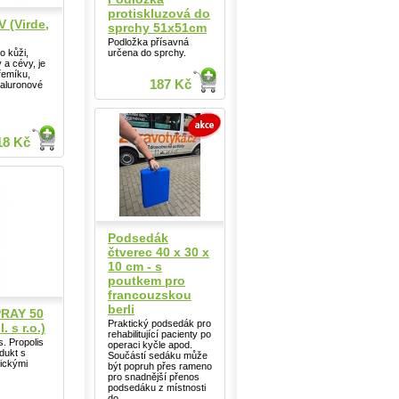
protiskluzová do
 (Virde,
sprchy 51x51cm
Podložka přísavná
určena do sprchy.
o kůži,
 a cévy, je
řemíku,
187 Kč
yaluronové
18 Kč
Podsedák
čtverec 40 x 30 x
10 cm - s
poutkem pro
francouzskou
berli
RAY 50
Praktický podsedák pro
. s r.o.)
rehabilitující pacienty po
s. Propolis
operaci kyčle apod.
dukt s
Součástí sedáku může
ickými
být popruh přes rameno
pro snadnější přenos
podsedáku z místnosti
do