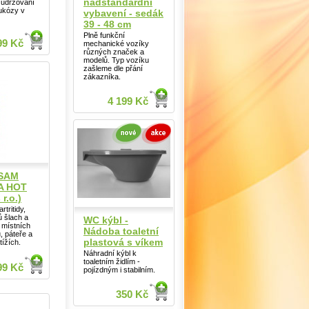
nadstandardní
k udržování
lukózy v
vybavení - sedák
39 - 48 cm
Plně funkční
99 Kč
mechanické vozíky
různých značek a
modelů. Typ vozíku
zašleme dle přání
zákazníka.
4 199 Kč
SAM
A HOT
 r.o.)
rtritidy,
 šlach a
WC kýbl -
 místních
Nádoba toaletní
ů, páteře a
plastová s víkem
tížích.
Náhradní kýbl k
toaletním židlím -
99 Kč
pojízdným i stabilním.
350 Kč