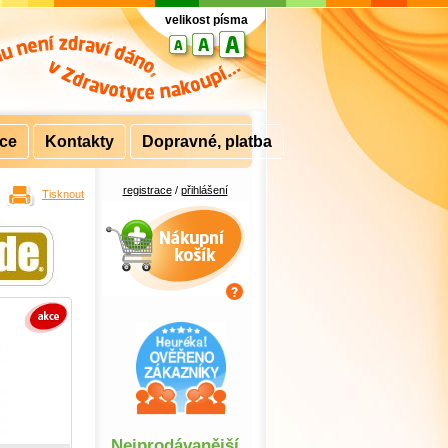
velikost písma
rce
Kontakty
Dopravné, platba
registrace
/
přihlášení
Tisknout
Nákupní košík
Nejprodávanější