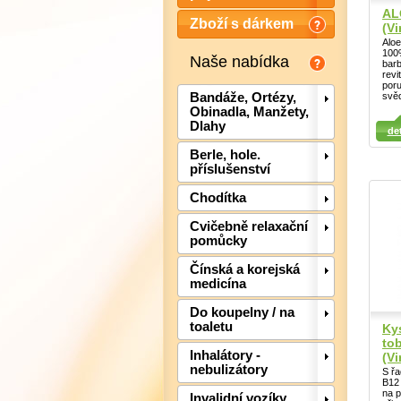
AL
Zboží s dárkem
(Vi
Aloe
100
Naše nabídka
barb
revi
por
svěd
Bandáže, Ortézy,
Obinadla, Manžety,
Detail
Dlahy
Det
det
Detail
Berle, hole.
příslušenství
Chodítka
Cvičebně relaxační
pomůcky
Čínská a korejská
medicína
Do koupelny / na
toaletu
Kys
tob
Inhalátory -
(Vi
nebulizátory
S řa
B12 
na p
Invalidní vozíky,