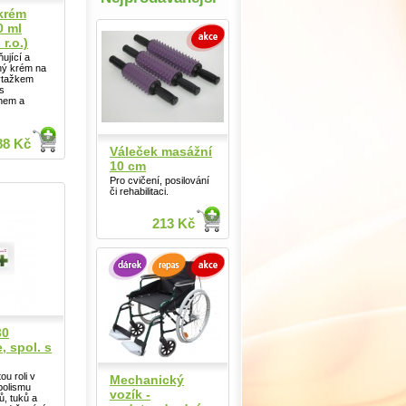
krém
0 ml
 r.o.)
ující a
ný krém na
ýtažkem
 s
inem a
88 Kč
Váleček masážní
10 cm
Pro cvičení, posilování
či rehabilitaci.
213 Kč
30
, spol. s
ou roli v
Mechanický
bolismu
vozík -
ů, tuků a