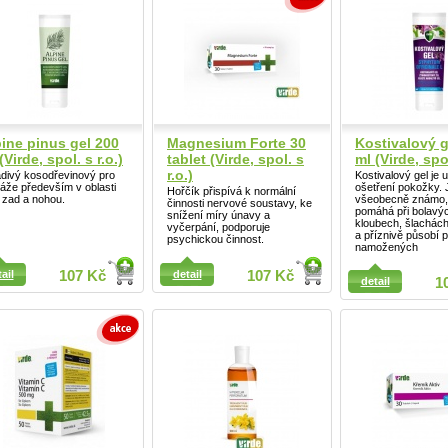
ine pinus gel 200
Magnesium Forte 30
Kostivalový g
(Virde, spol. s r.o.)
tablet (Virde, spol. s
ml (Virde, spol
r.o.)
divý kosodřevinový pro
Kostivalový gel je 
áže především v oblasti
ošetření pokožky. 
Hořčík přispívá k normální
, zad a nohou.
všeobecně známo, 
činnosti nervové soustavy, ke
pomáhá při bolavý
snížení míry únavy a
kloubech, šlachách
vyčerpání, podporuje
a příznivě působí p
psychickou činnost.
namožených
Detail
ail
ail
107 Kč
detail
107 Kč
detail
1