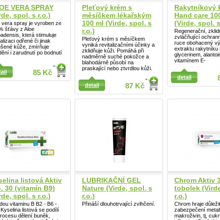
OE VERA SPRAY
Pleťový krém s
Rakytníkový 
rde, spol. s r.o.)
měsíčkem lékařským
Hand care 10
100 ml (Virde, spol. s
(Virde, spol. s
 vera spray je vyroben ze
% šťávy z Aloe
r.o.)
Regenerační, zklidň
adensis, která stimuluje
zvláčňující ochran
Pleťový krém s měsíčkem
talizaci odřené či jinak
ruce obohacený v
vyniká revitalizačními účinky a
ušené kůže, zmírňuje
extraktu rakytníku
zklidňuje kůži. Pomáhá při
ění i zarudnutí po bodnutí
glycerinem, alanto
nadměrně suché pokožce a
vitamínem E-
blahodárně působí na
praskající nebo ztvrdlou kůži.
ail
ail
85 Kč
detail
detail
87 Kč
Detail
elina listová Aktiv
LUBRIKAČNÍ GEL
Chrom Aktiv 
. 30 (vitamín B9)
Nature (Virde, spol. s
tobolek (Virde
rde, spol. s r.o.)
r.o.)
r.o.)
dou vitaminu B B2 - B6 -
Přináší dlouhotrvající zvlhčení.
Chrom hraje důležit
Kyselina listová se podílí
zabezpečení meta
rocesu dělení buněk,
makroživin, tj, cukr