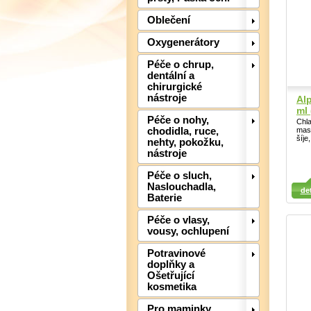
Oblečení
Oxygenerátory
Péče o chrup,
dentální a
chirurgické
nástroje
Alp
ml 
Péče o nohy,
Chla
mas
chodidla, ruce,
šíje
nehty, pokožku,
nástroje
Péče o sluch,
Detail
Detail
Naslouchadla,
Det
det
Baterie
Péče o vlasy,
vousy, ochlupení
Potravinové
doplňky a
Ošetřující
kosmetika
Pro maminky