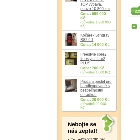
TOP výbava,
Detail
Detail
Det
pouze 10 800 km
det
Cena: 699 000
Kč
(původně 1 250 000
Kč)
Kočárek Stingray
R82 č.1
Cena: 14 000 Kč
Freestyle libre2 ,
freestyle libre2
PLUS
Cena: 700 Kč
(původně 1 800 Kč)
Prodám postel pro
handicapované s
bezpečnostní
ohrádkou
Cena: 20 000 Kč
(původně 29 000
Kč)
Nebojte se
nás zeptat!
Tel.: +420 603 281 096