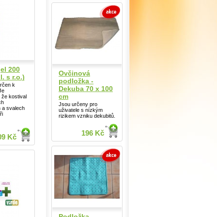
el 200
Ovčinová
. s r.o.)
podložka -
určen k
Dekuba 70 x 100
Je
cm
že kostival
ch
Jsou určeny pro
 a svalech
uživatele s nízkým
ři
rizikem vzniku dekubitů.
196 Kč
09 Kč
Podložka