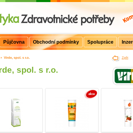
Půjčovna
Obchodní podmínky
Spolupráce
Inze
>
Virde, spol. s r.o.
Zpět
rde, spol. s r.o.