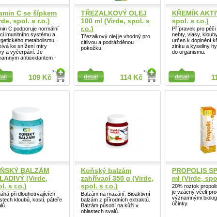
tamin C se šípkem
TŘEZALKOVÝ OLEJ
KŘEMÍK AKTIV
rde, spol. s r.o.)
100 ml (Virde, spol. s
spol. s r.o.)
r.o.)
min C podporuje normální
Přípravek pro péči 
ci imunitního systému a
nehty, vlasy, klouby
Třezalkový olej je vhodný pro
Detail
getického metabolismu,
určen k doplnění k
citlivou a podrážděnou
pívá ke snížení míry
zinku a kyseliny h
pokožku.
y a vyčerpání. Je
do organismu.
namným antioxidantem -
ail
ail
109 Kč
detail
114 Kč
detail
1
ŇSKÝ BALZÁM
Koňský balzám
PROPOLIS SP
LADIVÝ (Virde,
zahřívací 350 g (Virde,
ml (Virde, spol
l. s r.o.)
spol. s r.o.)
20% roztok propoli
je vzácný včelí pro
há při dlouhotrvajících
Balzám na mazání. Bioaktivní
významnými biolog
stech kloubů, kostí, páteře
balzám z přírodních extraktů.
účinky.
alů.
Balzám působí na kůži v
oblastech svalů.