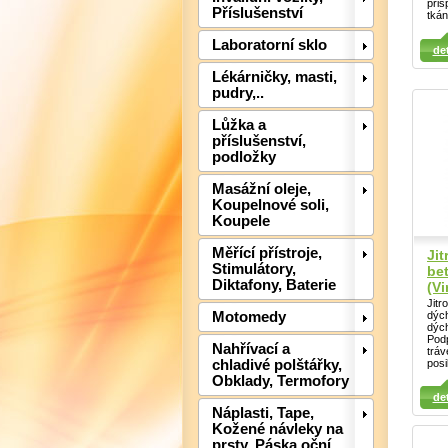
přis
Příslušenství
tkán
Detail
Detail
Laboratorní sklo
Det
det
Lékárničky, masti,
pudry,..
Lůžka a
příslušenství,
podložky
Masážní oleje,
Koupelnové soli,
Koupele
Měřící přístroje,
Jit
Stimulátory,
be
Diktafony, Baterie
(Vi
Jitr
dých
Motomedy
dých
Podp
Nahřívací a
tráv
posi
chladivé polštářky,
Detail
Det
Obklady, Termofory
Detail
det
Náplasti, Tape,
Kožené návleky na
prsty, Páska oční