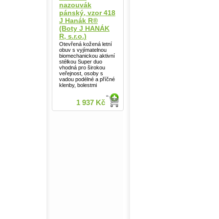
nazouvák
pánský, vzor 418
J Hanák R®
(Boty J HANÁK
R, s.r.o.)
Otevřená kožená letní
obuv s vyjímatelnou
biomechanickou aktivní
stélkou Super duo
vhodná pro širokou
veřejnost, osoby s
vadou podélné a příčné
klenby, bolestmi
1 937 Kč