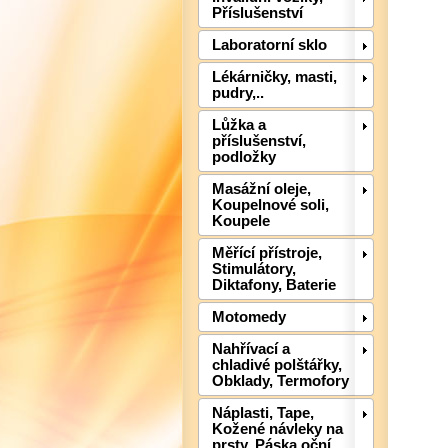
Příslušenství
Laboratorní sklo
Lékárničky, masti,
pudry,..
Lůžka a
příslušenství,
podložky
Masážní oleje,
Koupelnové soli,
Koupele
Měřící přístroje,
Stimulátory,
Diktafony, Baterie
Motomedy
Nahřívací a
chladivé polštářky,
Obklady, Termofory
Náplasti, Tape,
Kožené návleky na
prsty, Páska oční