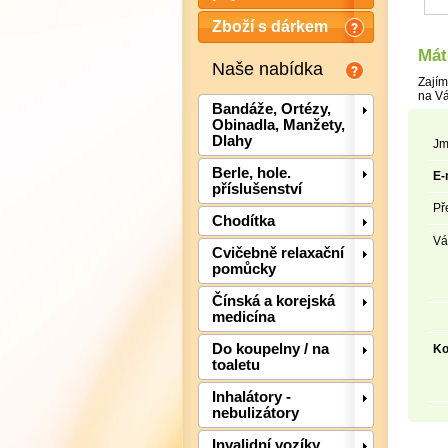
Zboží s dárkem
Mát
Naše nabídka
Zajím
na Vá
Bandáže, Ortézy,
Obinadla, Manžety,
Dlahy
Jm
Berle, hole.
E-
příslušenství
Př
Chodítka
Vá
Cvičebně relaxační
pomůcky
Čínská a korejská
medicína
Do koupelny / na
Ko
toaletu
Inhalátory -
nebulizátory
Invalidní vozíky,