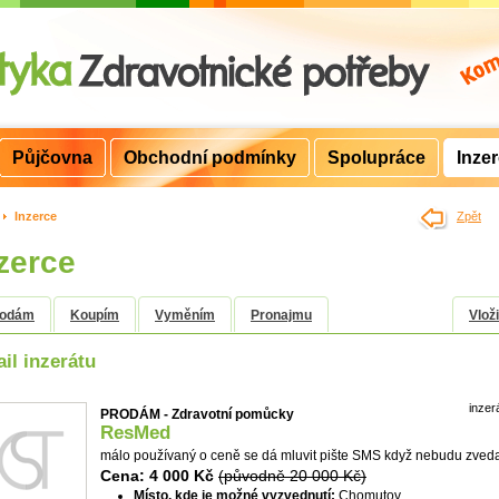
Půjčovna
Obchodní podmínky
Spolupráce
Inze
>
Inzerce
Zpět
zerce
rodám
Koupím
Vyměním
Pronajmu
Vloži
ail inzerátu
inzer
PRODÁM - Zdravotní pomůcky
ResMed
málo používaný o ceně se dá mluvit pište SMS když nebudu zvedat
Cena: 4 000 Kč
(původně 20 000 Kč)
Místo, kde je možné vyzvednutí:
Chomutov