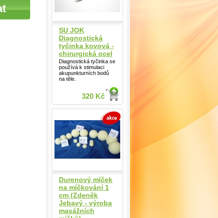
SU JOK
Diagnostická
tyčinka kovová -
chirurgická ocel
Diagnostická tyčinka se
používá k stimulaci
akupunkturních bodů
na těle.
320 Kč
Durenový míček
na míčkování 1
cm (Zdeněk
Jebavý - výroba
masážních