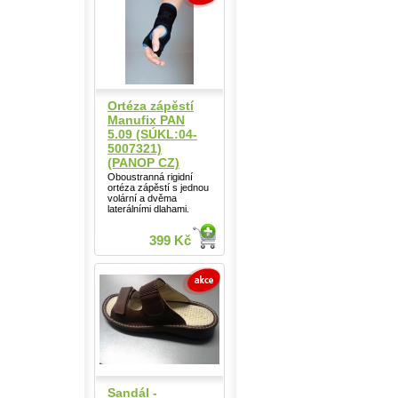
Ortéza zápěstí
Manufix PAN
5.09 (SÚKL:04-
5007321)
(PANOP CZ)
Oboustranná rigidní
ortéza zápěstí s jednou
volární a dvěma
laterálními dlahami.
399 Kč
Sandál -