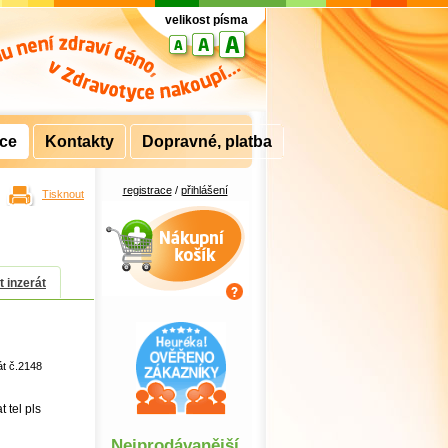
velikost písma
rce
Kontakty
Dopravné, platba
registrace
/
přihlášení
Tisknout
Nákupní košík
t inzerát
át č.2148
 tel pls
Nejprodávanější