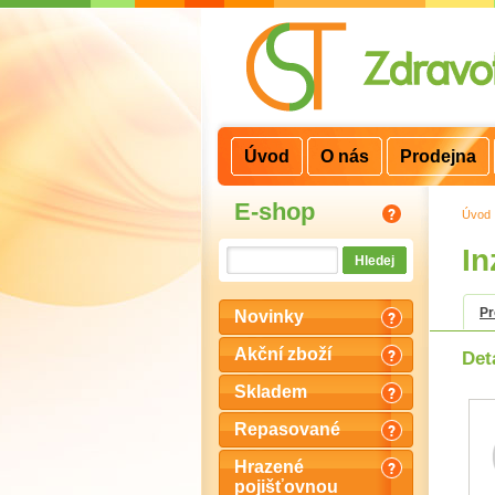
3
2
1
Úvod
O nás
Prodejna
E-shop
Úvod
In
P
Novinky
Akční zboží
Det
Skladem
Repasované
Hrazené
pojišťovnou