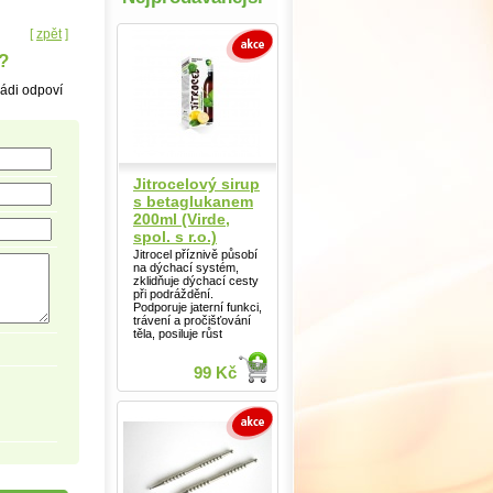
[
zpět
]
?
rádi odpoví
Jitrocelový sirup
s betaglukanem
200ml (Virde,
spol. s r.o.)
Jitrocel příznivě působí
na dýchací systém,
zklidňuje dýchací cesty
při podráždění.
Podporuje jaterní funkci,
trávení a pročišťování
těla, posiluje růst
99 Kč