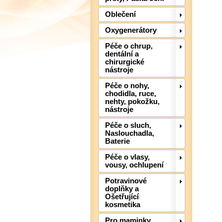
Oblečení
Oxygenerátory
Péče o chrup,
dentální a
chirurgické
nástroje
Péče o nohy,
chodidla, ruce,
nehty, pokožku,
nástroje
Péče o sluch,
Naslouchadla,
Baterie
Péče o vlasy,
vousy, ochlupení
Potravinové
doplňky a
Ošetřující
kosmetika
Pro maminky