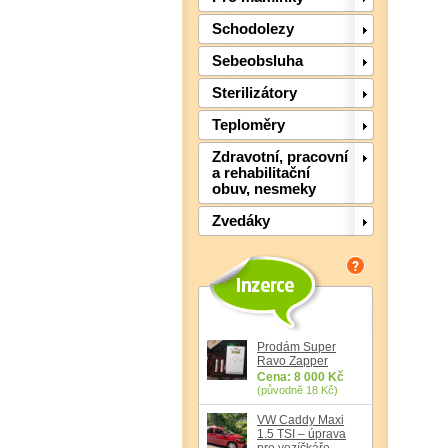
Schodolezy
Sebeobsluha
Sterilizátory
Teploměry
Zdravotní, pracovní
a rehabilitační
obuv, nesmeky
Zvedáky
Prodám Super
Ravo Zapper
Cena: 8 000 Kč
(původně 18 Kč)
VW Caddy Maxi
1.5 TSI – úprava
pro vozíčkáře,