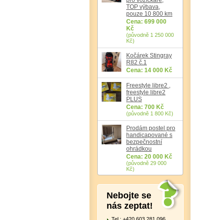
TOP výbava,
pouze 10 800 km
Cena: 699 000
Kč
(původně 1 250 000
Kč)
Kočárek Stingray
R82 č.1
Cena: 14 000 Kč
Freestyle libre2 ,
freestyle libre2
PLUS
Cena: 700 Kč
(původně 1 800 Kč)
Prodám postel pro
handicapované s
bezpečnostní
ohrádkou
Cena: 20 000 Kč
(původně 29 000
Kč)
Nebojte se
nás zeptat!
Tel.: +420 603 281 096