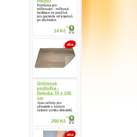
míčků)
Pomůcka pro
míčkování - míčková
facilitace se používá
pro pacienty od kojenců
po důchodce.
14 Kč
Ovčinová
podložka -
Dekuba 70 x 140
cm
Jsou určeny pro
uživatele s nízkým
rizikem vzniku dekubitů.
250 Kč