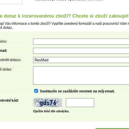
e dotaz k inzerovanému zboží? Chcete si zboží zakoupit
ají Vás informace o tomto zboží? Vyplňte uvedený formulář a naši pracovníci Vám 
š dotaz..
éno:
mail:
edmět dotazu:
š dotaz:
Souhlasím se zasíláním novinek na můj email.
Detail
ntrolní kód:
Opište kód dle obrázku.