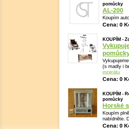
pomůcky
AL-200
Koupím auto
Cena: 0 
KOUPÍM - Z
Vykupuje
pomůck
Vykupujeme 
(s madly i be
inzerátu
Cena: 0 K
KOUPÍM - Re
pomůcky
Horské s
Koupím plně
nabídněte. 
Cena: 0 K