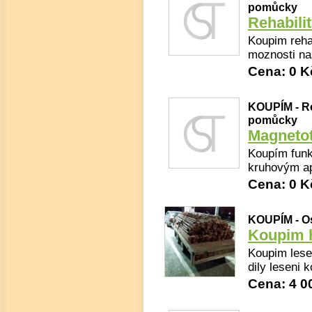
pomůcky
Rehabili
Koupim rehab
moznosti na
Cena: 0 K
KOUPÍM - Re
pomůcky
Magnetot
Koupím funk
kruhovým ap
Cena: 0 K
KOUPÍM - Os
Koupim h
Koupim lesen
dily leseni 
Cena: 4 0