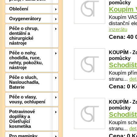
pomůcky
Koupím 
Oblečení
Koupím VAS 
Det
Oxygenerátory
distanční el
Péče o chrup,
inzerátu
dentální a
Cena: 40 
chirurgické
nástroje
KOUPÍM - Zd
Péče o nohy,
pomůcky
chodidla, ruce,
nehty, pokožku,
Schodiš
nástroje
Koupím přím
Péče o sluch,
stranu...
det
Naslouchadla,
Cena: 0 K
Baterie
Péče o vlasy,
Det
KOUPÍM - Zd
vousy, ochlupení
pomůcky
Potravinové
Schodiš
doplňky a
Ošetřující
Koupím scho
kosmetika
stranu...
det
Cena: 0 K
Pro maminky