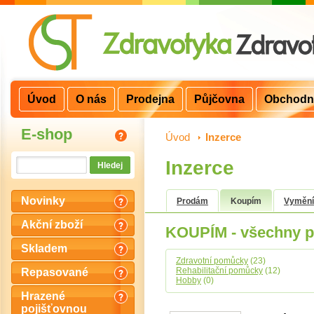
Úvod
O nás
Prodejna
Půjčovna
Obchodn
E-shop
Úvod
>
Inzerce
Inzerce
Novinky
Prodám
Koupím
Vyměn
Akční zboží
KOUPÍM - všechny p
Skladem
Zdravotní pomůcky
(23)
Rehabilitační pomůcky
(12)
Repasované
Hobby
(0)
Hrazené
pojišťovnou