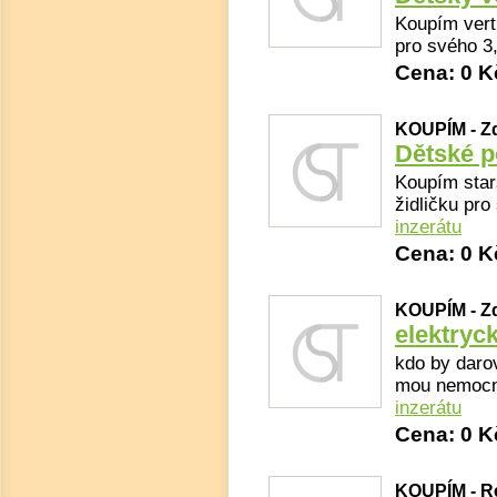
Koupím verti
pro svého 3,
Cena: 0 K
KOUPÍM - Z
Dětské p
Koupím star
židličku pr
inzerátu
Cena: 0 K
KOUPÍM - Z
elektryck
kdo by darov
mou nemocno
inzerátu
Cena: 0 K
KOUPÍM - Re