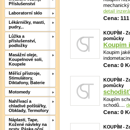
Příslušenství
mechanický v
detail inzerá
Laboratorní sklo
Cena: 111
Lékárničky, masti,
pudry,..
KOUPÍM - Zd
Lůžka a
pomůcky
příslušenství,
Koupím 
podložky
Det
Koupim jaké
Masážní oleje,
indometacin
Koupelnové soli,
Koupele
Cena: 0 K
Měřící přístroje,
Stimulátory,
KOUPÍM - Zd
Diktafony, Baterie
pomůcky
schodišť
Motomedy
Koupím scho
Nahřívací a
schodů....
d
chladivé polštářky,
Obklady, Termofory
Cena: 0 K
Náplasti, Tape,
Kožené návleky na
KOUPÍM - Zd
prsty, Páska oční