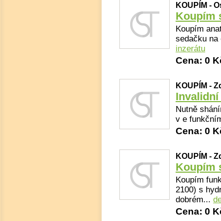
KOUPÍM - Os
Koupím s
Koupím anat
sedačku na 
inzerátu
Cena: 0 K
KOUPÍM - Z
Invalidn
Nutně shání
v e funkčním
Cena: 0 K
KOUPÍM - Z
Koupím s
Koupím funk
2100) s hyd
dobrém...
de
Cena: 0 K