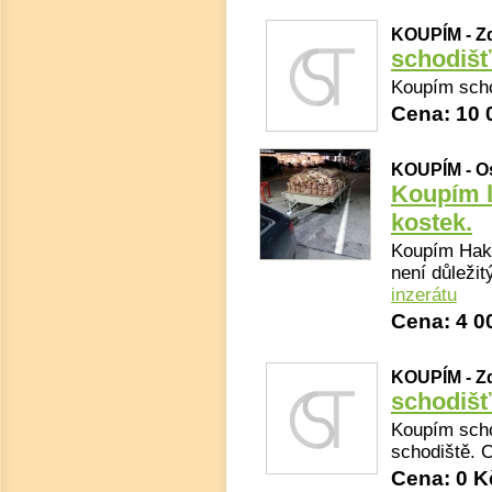
KOUPÍM - Z
schodiš
Koupím scho
Cena: 10 
KOUPÍM - Os
Koupím l
kostek.
Koupím Haki 
není důležit
inzerátu
Cena: 4 0
KOUPÍM - Z
schodiš
Koupím scho
schodiště. 
Cena: 0 K