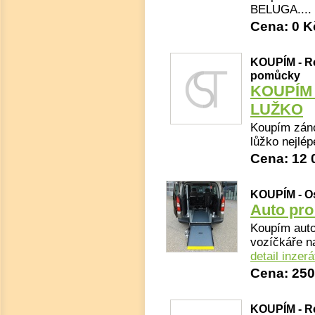
BELUGA....
Cena: 0 K
KOUPÍM - Re
pomůcky
KOUPÍM
LUŽKO
Koupím záno
lůžko nejlé
Cena: 12 
KOUPÍM - Os
Auto pro
Koupím auto
vozíčkáře na
detail inzerá
Cena: 250
KOUPÍM - Re