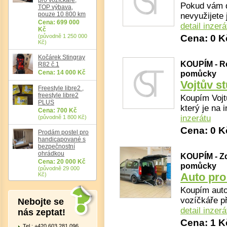
Pokud vám 
TOP výbava,
pouze 10 800 km
nevyužijete 
Cena: 699 000
detail inzerá
Kč
(původně 1 250 000
Cena: 0 K
Kč)
Kočárek Stingray
KOUPÍM - Re
R82 č.1
Cena: 14 000 Kč
pomůcky
Vojtův st
Freestyle libre2 ,
freestyle libre2
Koupím Vojtů
PLUS
který je na 
Cena: 700 Kč
inzerátu
(původně 1 800 Kč)
Cena: 0 K
Prodám postel pro
handicapované s
bezpečnostní
ohrádkou
KOUPÍM - Zd
Cena: 20 000 Kč
pomůcky
(původně 29 000
Auto pro
Kč)
Koupím auto
vozíčkáře př
Nebojte se
detail inzerá
nás zeptat!
Cena: 1 K
Tel.: +420 603 281 096