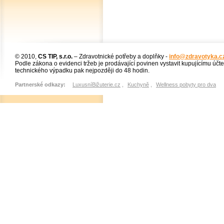
© 2010,
CS TIP, s.r.o.
– Zdravotnické potřeby a doplňky -
info@zdravotyka.c
Podle zákona o evidenci tržeb je prodávající povinen vystavit kupujícímu účt
technického výpadku pak nejpozději do 48 hodin.
Partnerské odkazy:
LuxusníBižuterie.cz
,
Kuchyně
,
Wellness pobyty pro dva