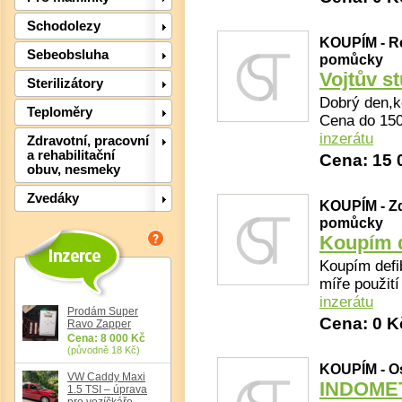
Schodolezy
KOUPÍM - Re
Sebeobsluha
pomůcky
Vojtův s
Sterilizátory
Dobrý den,k
Teploměry
Cena do 150
inzerátu
Det
Zdravotní, pracovní
a rehabilitační
Cena: 15 
obuv, nesmeky
Zvedáky
KOUPÍM - Zd
pomůcky
Koupím d
Koupím defib
míře použití
inzerátu
Prodám Super
Cena: 0 K
Ravo Zapper
Cena: 8 000 Kč
(původně 18 Kč)
KOUPÍM - Os
VW Caddy Maxi
INDOMET
1.5 TSI – úprava
pro vozíčkáře,
Det