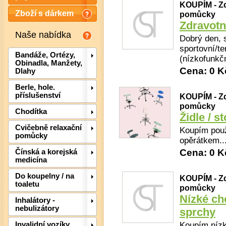
KOUPÍM - Zd
Zboží s dárkem
pomůcky
Zdravotn
Naše nabídka
Dobrý den, 
sportovní/te
Bandáže, Ortézy,
(nízkofunkčn
Obinadla, Manžety,
Cena: 0 K
Dlahy
Berle, hole.
příslušenství
KOUPÍM - Zd
pomůcky
Chodítka
Židle / s
Det
Cvičebně relaxační
Koupím použi
pomůcky
opěrátkem..
Cena: 0 K
Čínská a korejská
medicína
Do koupelny / na
KOUPÍM - Zd
toaletu
pomůcky
Nízké cho
Inhalátory -
nebulizátory
sprchy
Koupím nízk
Invalidní vozíky,