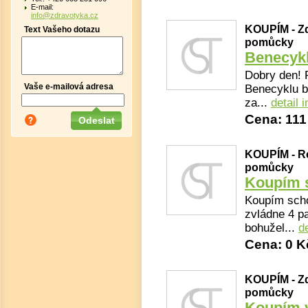
E-mail:
info@zdravotyka.cz
KOUPÍM - Zd
Text Vašeho dotazu
pomůcky
Benecyk
Dobry den! 
Vaše e-mailová adresa
Benecyklu b
za...
detail 
Cena: 111
KOUPÍM - Re
pomůcky
Koupím 
Koupím scho
zvládne 4 pa
bohužel...
de
Cena: 0 K
KOUPÍM - Zd
pomůcky
Koupím 