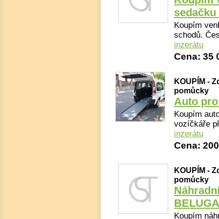
sedačku 
Koupím venk
schodů. Čest
inzerátu
Cena: 35 
KOUPÍM - Zd
pomůcky
Auto pro
Koupím auto
vozíčkáře př
inzerátu
Cena: 200
KOUPÍM - Zd
pomůcky
Náhradní
BELUG
Koupím náhr