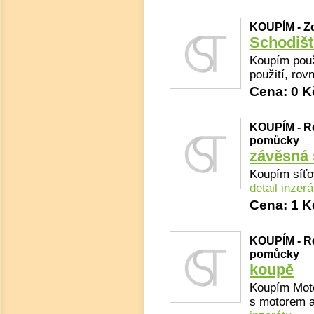
KOUPÍM - Z
Schodiš
Koupím použ
použití, rov
Cena: 0 K
KOUPÍM - Re
pomůcky
závěsná 
Koupím síťo
detail inzerá
Cena: 1 K
KOUPÍM - Re
pomůcky
koupě
Koupím Moto
s motorem a