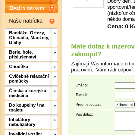
Dobrý den, 
sportovní/te
Zboží s dárkem
(nízkofunkč
někdo doma 
Naše nabídka
Cena: 0 K
Bandáže, Ortézy,
Obinadla, Manžety,
Dlahy
Máte dotaz k inzero
Berle, hole.
zakoupit?
příslušenství
Zajímají Vás informace o to
Chodítka
pracovníci Vám rádi odpoví 
Det
Cvičebně relaxační
pomůcky
Jméno:
Čínská a korejská
E-mail:
medicína
Předmět dotazu:
Do koupelny / na
toaletu
Váš dotaz:
Inhalátory -
nebulizátory
Invalidní vozíky,