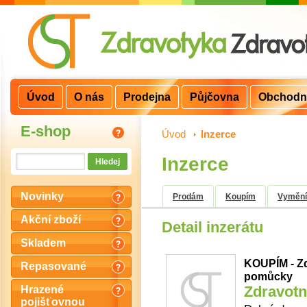
Úvod
O nás
Prodejna
Půjčovna
Obchodn
E-shop
Úvod
>
Inzerce
Inzerce
Novinky
Prodám
Koupím
Vyměn
Akční zboží
Detail inzerátu
Skladem
KOUPÍM - Zd
Repasované
pomůcky
Zdravotn
Hrazené
pojišťovnou