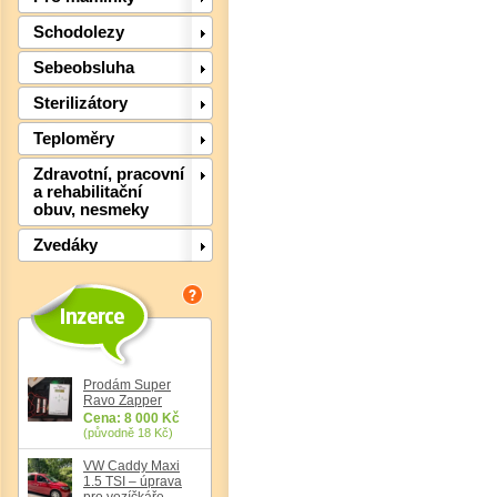
Schodolezy
Sebeobsluha
Sterilizátory
Teploměry
Zdravotní, pracovní
a rehabilitační
obuv, nesmeky
Det
Zvedáky
Prodám Super
Ravo Zapper
Cena: 8 000 Kč
(původně 18 Kč)
VW Caddy Maxi
1.5 TSI – úprava
pro vozíčkáře,