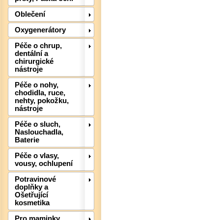
Oblečení
Oxygenerátory
Det
Péče o chrup,
dentální a
chirurgické
nástroje
Péče o nohy,
chodidla, ruce,
nehty, pokožku,
nástroje
Péče o sluch,
Naslouchadla,
Baterie
Péče o vlasy,
Det
vousy, ochlupení
Potravinové
doplňky a
Ošetřující
kosmetika
Pro maminky