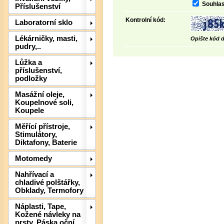
Souhlas
Příslušenství
Kontrolní kód:
Laboratorní sklo
Lékárničky, masti,
Opište kód d
Det
pudry,..
Lůžka a
příslušenství,
podložky
Masážní oleje,
Koupelnové soli,
Koupele
Měřící přístroje,
Stimulátory,
Diktafony, Baterie
Motomedy
Nahřívací a
chladivé polštářky,
Obklady, Termofory
Náplasti, Tape,
Kožené návleky na
prsty, Páska oční