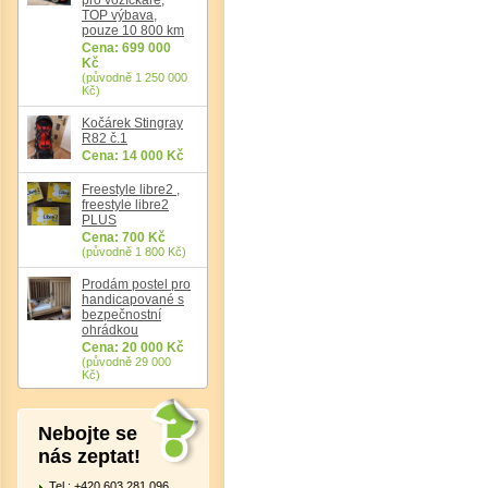
TOP výbava,
pouze 10 800 km
Det
Cena: 699 000
Kč
(původně 1 250 000
Kč)
Kočárek Stingray
R82 č.1
Cena: 14 000 Kč
Freestyle libre2 ,
freestyle libre2
PLUS
Cena: 700 Kč
(původně 1 800 Kč)
Prodám postel pro
handicapované s
bezpečnostní
ohrádkou
Cena: 20 000 Kč
(původně 29 000
Kč)
Nebojte se
nás zeptat!
Tel.: +420 603 281 096