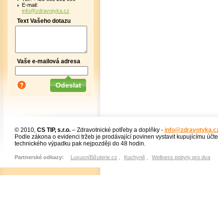
E-mail:
info@zdravotyka.cz
Text Vašeho dotazu
Vaše e-mailová adresa
© 2010,
CS TIP, s.r.o.
– Zdravotnické potřeby a doplňky -
info@zdravotyka.c
Podle zákona o evidenci tržeb je prodávající povinen vystavit kupujícímu účt
technického výpadku pak nejpozději do 48 hodin.
Partnerské odkazy:
LuxusníBižuterie.cz
,
Kuchyně
,
Wellness pobyty pro dva