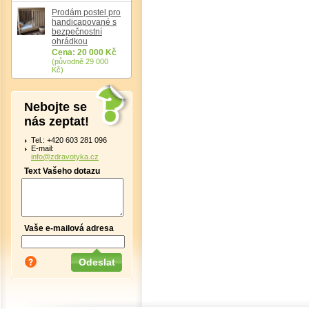
Prodám postel pro
handicapované s
bezpečnostní
ohrádkou
Cena: 20 000 Kč
(původně 29 000
Kč)
Nebojte se
nás zeptat!
Tel.: +420 603 281 096
E-mail:
info@zdravotyka.cz
Text Vašeho dotazu
Vaše e-mailová adresa