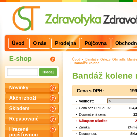
Úvod
O nás
Prodejna
Půjčovna
Obchodn
E-shop
Úvod
>
Bandáže, Ortézy, Obinadla, Manže
Bandáže kolene
Bandáž kolene 
Novinky
Cena s DPH:
199
Akční zboží
Velikost:
Skladem
Cena bez DPH 21 %:
164,
Doporučená cena:
22
Repasované
Nákupem ušetříte:
2
Záruka:
24 mě
Hrazené
Dostupnost:
Skl
pojišťovnou