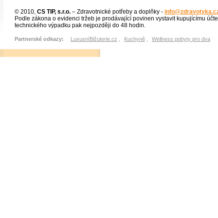
© 2010,
CS TIP, s.r.o.
– Zdravotnické potřeby a doplňky -
info@zdravotyka.c
Podle zákona o evidenci tržeb je prodávající povinen vystavit kupujícímu účt
technického výpadku pak nejpozději do 48 hodin.
Partnerské odkazy:
LuxusníBižuterie.cz
,
Kuchyně
,
Wellness pobyty pro dva