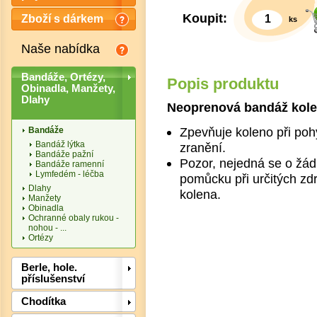
Koupit:
Zboží s dárkem
ks
Naše nabídka
Bandáže, Ortézy,
Popis produktu
Obinadla, Manžety,
Dlahy
Neoprenová bandáž kolene
Zpevňuje koleno při poh
Bandáže
Bandáž lýtka
zranění.
Bandáže pažní
Pozor, nejedná se o žád
Bandáže ramenní
Lymfedém - léčba
pomůcku při určitých zdr
Dlahy
kolena.
Manžety
Obinadla
Ochranné obaly rukou -
nohou - ...
Ortézy
Det
Berle, hole.
příslušenství
Chodítka