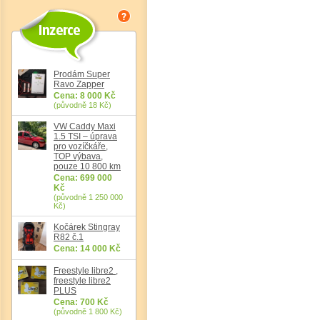
Prodám Super
Ravo Zapper
Cena: 8 000 Kč
(původně 18 Kč)
VW Caddy Maxi
1.5 TSI – úprava
pro vozíčkáře,
TOP výbava,
pouze 10 800 km
Det
Cena: 699 000
Kč
(původně 1 250 000
Kč)
Kočárek Stingray
R82 č.1
Cena: 14 000 Kč
Freestyle libre2 ,
freestyle libre2
PLUS
Cena: 700 Kč
(původně 1 800 Kč)