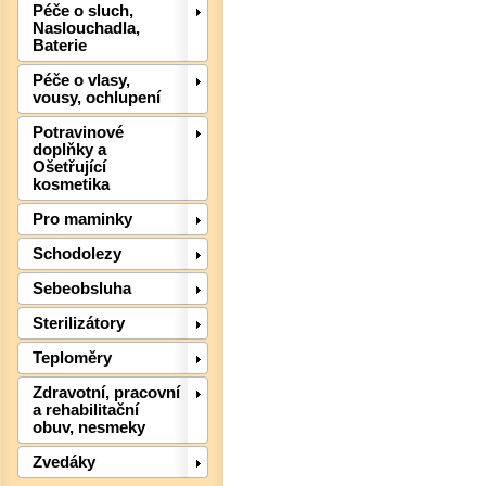
Péče o sluch,
Naslouchadla,
Baterie
Péče o vlasy,
vousy, ochlupení
Potravinové
doplňky a
Ošetřující
kosmetika
Pro maminky
Schodolezy
Sebeobsluha
Sterilizátory
Teploměry
Det
Zdravotní, pracovní
a rehabilitační
obuv, nesmeky
Zvedáky