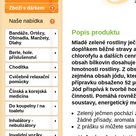
Zboží s dárkem
Naše nabídka
Popis produktu
Bandáže, Ortézy,
Obinadla, Manžety,
Mladé zelené rostliny j
Dlahy
doplňkem běžné stravy a 
Berle, hole.
chlorofylu a dalších ce
příslušenství
obsah bílkovin dosahuje
Chodítka
hmotnosti rostliny. Z ob
zejména obsah jódu, kte
Cvičebně relaxační
přípravku obsaženo 52 µ
pomůcky
Jód přispívá k tvorbě hor
Čínská a korejská
činnosti. Pomáhá rovněž
medicína
soustavy, energetický m
Det
Do koupelny / na
toaletu
Zelený ječmen pochází z
žádné přísady, aromata 
Inhalátory -
nebulizátory
Z prášku si můžete sami 
Invalidní vozíky,