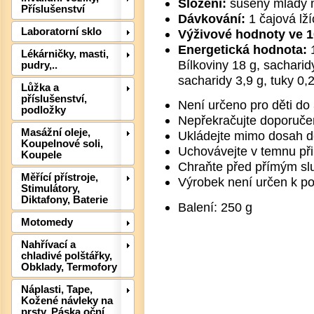
Složení:
sušený mladý m
Příslušenství
Dávkování:
1 čajová lží
Laboratorní sklo
Výživové hodnoty ve 1
Energetická hodnota:
1
Lékárničky, masti,
Bílkoviny 18 g, sacharidy
pudry,..
sacharidy 3,9 g, tuky 0,
Lůžka a
příslušenství,
Není určeno pro děti do 3
podložky
Nepřekračujte doporuče
Masážní oleje,
Ukládejte mimo dosah dě
Koupelnové soli,
Det
Uchovávejte v temnu při 
Koupele
Chraňte před přímým sl
Měřící přístroje,
Výrobek není určen k po
Stimulátory,
Diktafony, Baterie
Balení: 250 g
Motomedy
Nahřívací a
chladivé polštářky,
Obklady, Termofory
Náplasti, Tape,
Kožené návleky na
prsty, Páska oční