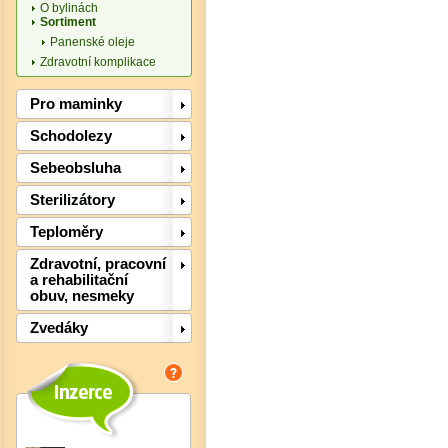
O bylinách
Sortiment
Panenské oleje
Zdravotní komplikace
Pro maminky
Schodolezy
Det
Sebeobsluha
Sterilizátory
Teploměry
Zdravotní, pracovní
a rehabilitační
obuv, nesmeky
Zvedáky
Det