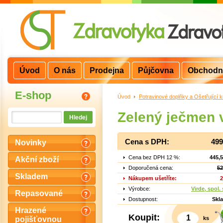
Úvod
O nás
Prodejna
Půjčovna
Obchodn
E-shop
Úvod
>
Potravinové doplňky a Ošetřující 
Zelený ječmen v
Cena s DPH:
499
Novinky
Cena bez DPH 12 %:
445,
Akční zboží
Doporučená cena:
52
Skladem
Nákupem ušetříte:
2
Výrobce:
Virde, spol. 
Repasované
Dostupnost:
Skl
Hrazené
Koupit:
ks
pojišťovnou