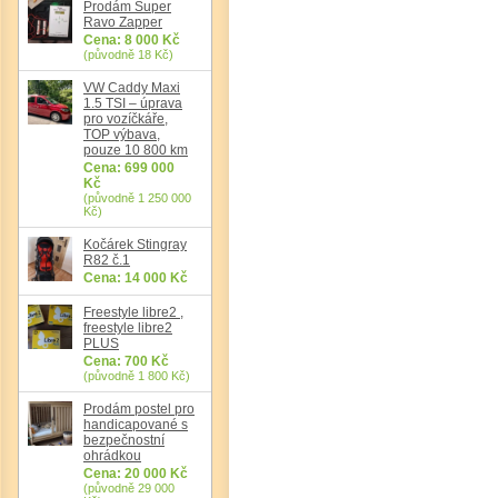
Prodám Super
Ravo Zapper
Cena: 8 000 Kč
(původně 18 Kč)
VW Caddy Maxi
1.5 TSI – úprava
pro vozíčkáře,
TOP výbava,
pouze 10 800 km
Cena: 699 000
Kč
(původně 1 250 000
Kč)
Kočárek Stingray
R82 č.1
Cena: 14 000 Kč
Freestyle libre2 ,
freestyle libre2
PLUS
Cena: 700 Kč
(původně 1 800 Kč)
Prodám postel pro
handicapované s
bezpečnostní
ohrádkou
Cena: 20 000 Kč
(původně 29 000