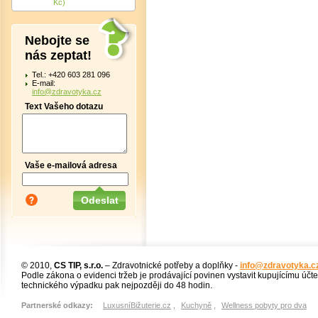
Kč)
Nebojte se
nás zeptat!
Tel.: +420 603 281 096
E-mail:
info@zdravotyka.cz
Text Vašeho dotazu
Vaše e-mailová adresa
© 2010,
CS TIP, s.r.o.
– Zdravotnické potřeby a doplňky -
info@zdravotyka.c
Podle zákona o evidenci tržeb je prodávající povinen vystavit kupujícímu účt
technického výpadku pak nejpozději do 48 hodin.
Partnerské odkazy:
LuxusníBižuterie.cz
,
Kuchyně
,
Wellness pobyty pro dva