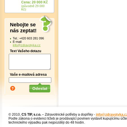
Cena: 20 000 Kč
(původně 29 000
Kč)
Nebojte se
nás zeptat!
Tel.: +420 603 281 096
E-mail:
info@zdravotyka.cz
Text Vašeho dotazu
Vaše e-mailová adresa
© 2010,
CS TIP, s.r.o.
– Zdravotnické potřeby a doplňky -
info@zdravotyka.c
Podle zákona o evidenci tržeb je prodávající povinen vystavit kupujícímu účt
technického výpadku pak nejpozději do 48 hodin.