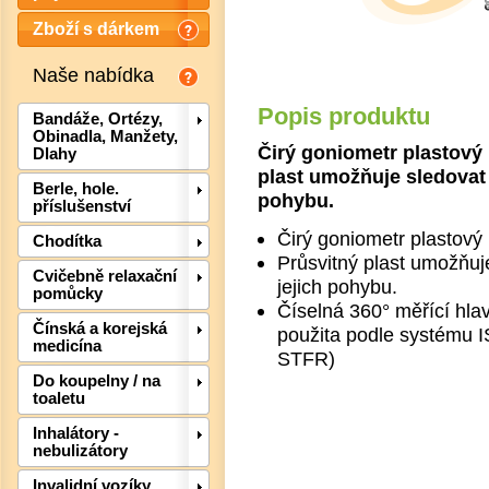
Zboží s dárkem
Naše nabídka
Popis produktu
Bandáže, Ortézy,
Obinadla, Manžety,
Čirý goniometr plastový
Dlahy
plast umožňuje sledovat
Berle, hole.
pohybu.
příslušenství
Čirý goniometr plastový
Chodítka
Průsvitný plast umožňuj
Cvičebně relaxační
jejich pohybu.
pomůcky
Číselná 360° měřící hla
Čínská a korejská
použita podle systému 
medicína
Det
STFR)
Do koupelny / na
toaletu
Inhalátory -
nebulizátory
Invalidní vozíky,