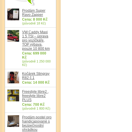
Prodám Super
Ravo Zapper
Cena: 8 000 Kč
(původně 18 Kč)
VW Caddy Maxi
1.5 TSI – úprava
pro vozíčkáře,
TOP výbava,
pouze 10 800 km
Det
Cena: 699 000
Kč
(původně 1 250 000
Kč)
Kočárek Stingray
R82 č.1
Cena: 14 000 Kč
Freestyle libre2 ,
freestyle libre2
PLUS
Cena: 700 Kč
(původně 1 800 Kč)
Prodám postel pro
handicapované s
bezpečnostní
ohrádkou