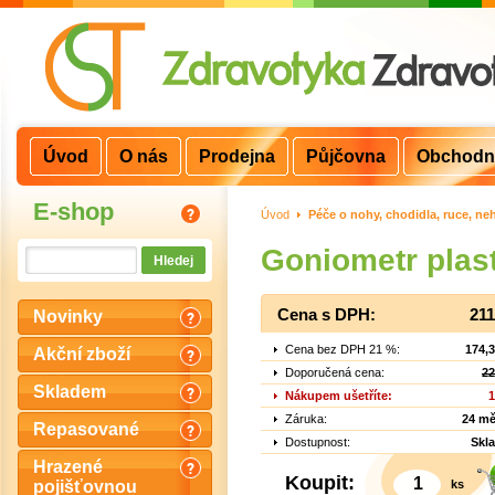
Úvod
O nás
Prodejna
Půjčovna
Obchodn
E-shop
Úvod
>
Péče o nohy, chodidla, ruce, ne
Goniometr plas
Cena s DPH:
211
Novinky
Cena bez DPH 21 %:
174,
Akční zboží
Doporučená cena:
22
Skladem
Nákupem ušetříte:
1
Záruka:
24 mě
Repasované
Dostupnost:
Skl
Hrazené
Koupit:
ks
pojišťovnou