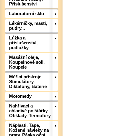
Příslušenství
Laboratorní sklo
Lékárničky, masti,
pudry,..
Det
Lůžka a
příslušenství,
podložky
Masážní oleje,
Koupelnové soli,
Koupele
Měřící přístroje,
Stimulátory,
Diktafony, Baterie
Motomedy
Nahřívací a
chladivé polštářky,
Obklady, Termofory
Náplasti, Tape,
Kožené návleky na
Det
prsty, Páska oční