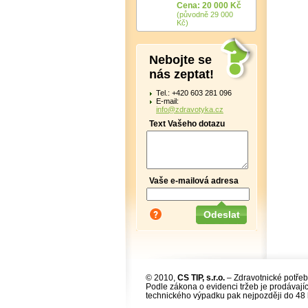
Cena: 20 000 Kč
(původně 29 000
Kč)
Nebojte se
nás zeptat!
Tel.: +420 603 281 096
E-mail:
info@zdravotyka.cz
Text Vašeho dotazu
Vaše e-mailová adresa
© 2010,
CS TIP, s.r.o.
– Zdravotnické potřeb
Podle zákona o evidenci tržeb je prodávajíc
technického výpadku pak nejpozději do 48 