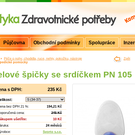
Půjčovna
Obchodní podmínky
Spolupráce
Inze
>
Péče o nohy, chodidla, ruce, nehty, pokožku, nástroje
>
Zpět
pedické pomůcky
lové špičky se srdíčkem PN 105
ena s DPH:
235 Kč
elikost:
ena bez DPH 21 %:
194,21 Kč
oporučená cena:
245 Kč
ákupem ušetříte:
10 Kč
áruka:
24 měsíců
ýrobce:
Svorto s.r.o.