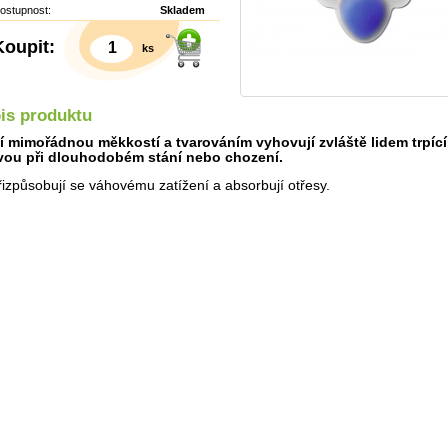
ostupnost:
Skladem
Koupit:
ks
is produktu
í mimořádnou měkkostí a tvarováním vyhovují zvláště lidem trpíc
ou při dlouhodobém stání nebo chození.
řizpůsobují se váhovému zatížení a absorbují otřesy.
Detail