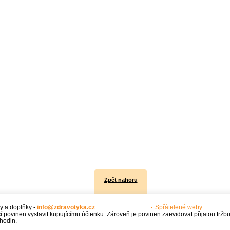
Zpět nahoru
y a doplňky -
info@zdravotyka.cz
Spřátelené weby
í povinen vystavit kupujícímu účtenku. Zároveň je povinen zaevidovat přijatou tržb
hodin.