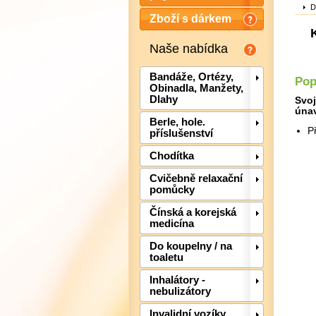
D
Zboží s dárkem
Naše nabídka
Bandáže, Ortézy,
Pop
Obinadla, Manžety,
Dlahy
Svoj
únav
Berle, hole.
P
příslušenství
Chodítka
Cvičebně relaxační
pomůcky
Čínská a korejská
medicína
Do koupelny / na
toaletu
Inhalátory -
nebulizátory
Invalidní vozíky,