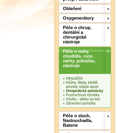
Oblečení
Oxygenerátory
Péče o chrup,
dentální a
chirurgické
nástroje
Péče o nohy,
chodidla, ruce,
nehty, pokožku,
nástroje
Infrazářiče
Nůžky, štipky, kleště,
pinzety, rašple apod.
Ortopedické pomůcky
Punčochové výrobky
Vložky - stélky do bot
Zdravotní ponožky
Péče o sluch,
Naslouchadla,
Baterie