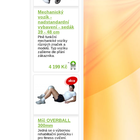
Mechanický
vozík -
nadstandardní
vybavení - sedák
39 - 48 cm
Plně funkční
mechanické vozíky
různých značek a
modelů. Typ vozíku
zašleme dle přání
zákazníka.
4 199 Kč
Míč OVERBALL
300mm
Jedná se o výbornou
rehabilitační pomůcku i
pro fitness cvičení.