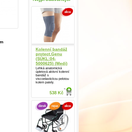
ím
Kolenní bandáž
protect.Genu
(SÚKL:04-
5000625) (Medi)
Lehká anatomická
úpletová aktivní kolenní
bandáž s
viscoelastickou pelotou
kolem pately.
538 Kč