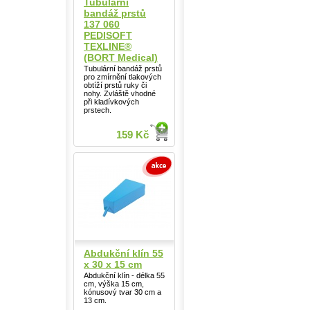
Tubulární
bandáž prstů
137 060
PEDISOFT
TEXLINE®
(BORT Medical)
Tubulární bandáž prstů
pro zmírnění tlakových
obtíží prstů ruky či
nohy. Zvláště vhodné
při kladívkových
prstech.
159 Kč
Abdukční klín 55
x 30 x 15 cm
Abdukční klín - délka 55
cm, výška 15 cm,
kónusový tvar 30 cm a
13 cm.