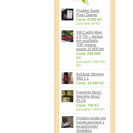
Prodám Super
Ravo Zapper
Cena: 8 000 Kč
(původně 18 Kč)
VW Caddy Maxi
1.5 TSI – úprava
pro vozíčkáře,
TOP výbava,
pouze 10 800 km
Cena: 699 000
Kč
(původně 1 250 000
Kč)
Kočárek Stingray
R82 č.1
Cena: 14 000 Kč
Freestyle libre2 ,
freestyle libre2
PLUS
Cena: 700 Kč
(původně 1 800 Kč)
Prodám postel pro
handicapované s
bezpečnostní
ohrádkou