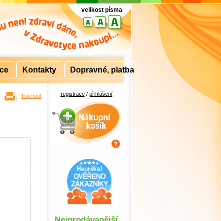
velikost písma
rce
Kontakty
Dopravné, platba
registrace
/
přihlášení
Tisknout
Nákupní košík
Nejprodávanější