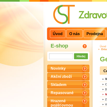
3
2
1
Úvod
O nás
Prodejna
E-shop
Úvod
Orto
Ge
Novinky
C
Akční zboží
V
Skladem
C
D
Repasované
N
Z
Hrazené
V
pojišťovnou