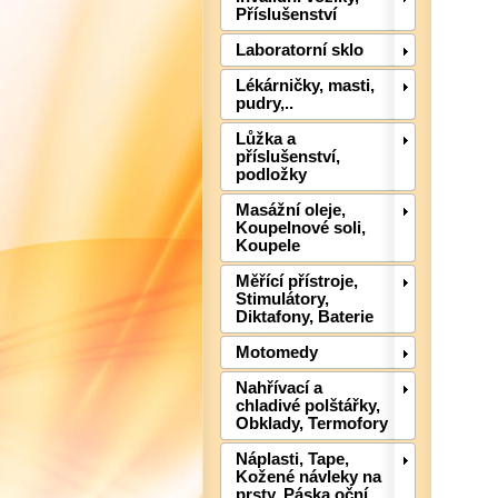
Příslušenství
Laboratorní sklo
Lékárničky, masti,
pudry,..
Lůžka a
příslušenství,
podložky
Masážní oleje,
Koupelnové soli,
Koupele
Měřící přístroje,
Stimulátory,
Diktafony, Baterie
Motomedy
Nahřívací a
chladivé polštářky,
Obklady, Termofory
Náplasti, Tape,
Kožené návleky na
prsty, Páska oční