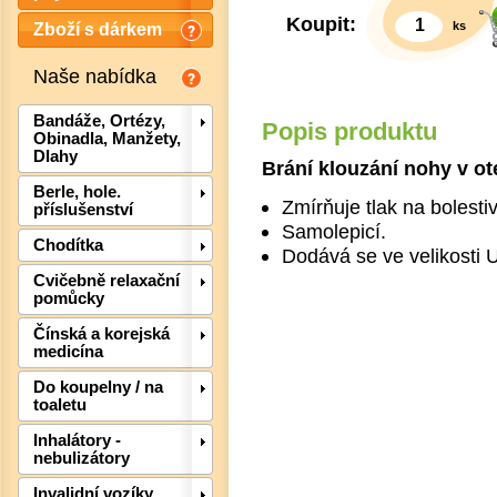
Koupit:
ks
Zboží s dárkem
Naše nabídka
Bandáže, Ortézy,
Popis produktu
Obinadla, Manžety,
Dlahy
Brání klouzání nohy v ot
Berle, hole.
Zmírňuje tlak na bolesti
příslušenství
Samolepicí.
Chodítka
Dodává se ve velikosti 
Det
Cvičebně relaxační
pomůcky
Čínská a korejská
medicína
Do koupelny / na
toaletu
Inhalátory -
nebulizátory
Invalidní vozíky,