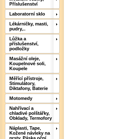
Příslušenství
Laboratorní sklo
Lékárničky, masti,
pudry,..
Det
Lůžka a
příslušenství,
podložky
Masážní oleje,
Koupelnové soli,
Koupele
Měřící přístroje,
Stimulátory,
Diktafony, Baterie
Motomedy
Nahřívací a
chladivé polštářky,
Obklady, Termofory
Det
Náplasti, Tape,
Kožené návleky na
prsty, Páska oční