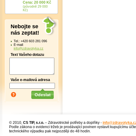
Cena: 20 000 Kč
(původně 29 000
Kč)
Nebojte se
nás zeptat!
Tel.: +420 603 281 096
E-mail:
info@zdravotyka.cz
Text Vašeho dotazu
Vaše e-mailová adresa
© 2010,
CS TIP, s.r.o.
– Zdravotnické potřeby a doplňky -
info@zdravotyka.c
Podle zákona o evidenci tržeb je prodávající povinen vystavit kupujícímu účt
technického výpadku pak nejpozději do 48 hodin.