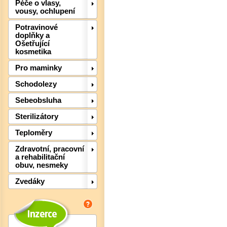
Péče o vlasy,
vousy, ochlupení
Potravinové
Det
doplňky a
Ošetřující
kosmetika
Pro maminky
Schodolezy
Sebeobsluha
Sterilizátory
Teploměry
Zdravotní, pracovní
a rehabilitační
obuv, nesmeky
Zvedáky
Det