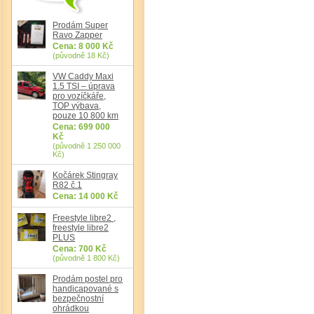
Prodám Super
Ravo Zapper
Cena: 8 000 Kč
(původně 18 Kč)
VW Caddy Maxi
1.5 TSI – úprava
pro vozíčkáře,
TOP výbava,
pouze 10 800 km
Cena: 699 000
Kč
(původně 1 250 000
Kč)
Kočárek Stingray
R82 č.1
Cena: 14 000 Kč
Freestyle libre2 ,
freestyle libre2
PLUS
Cena: 700 Kč
(původně 1 800 Kč)
Prodám postel pro
handicapované s
bezpečnostní
ohrádkou