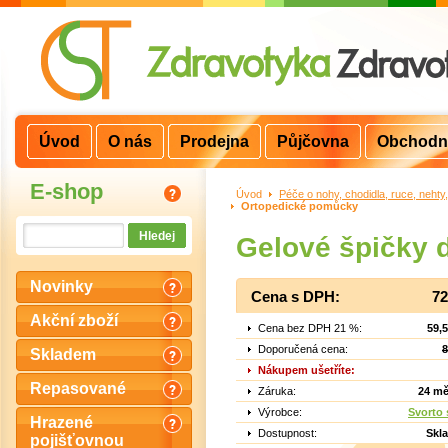
Úvod
O nás
Prodejna
Půjčovna
Obchodn
E-shop
Úvod
>
Péče o nohy, chodidla, ruce, nehty
Ortopedické pomůcky
Gelové špičky 
Novinky
Cena s DPH:
72
Akční zboží
Cena bez DPH 21 %:
59,
Doporučená cena:
8
Skladem
Nákupem ušetříte:
Repasované
Záruka:
24 mě
Výrobce:
Svorto s
Hrazené
Dostupnost:
Skl
pojišťovnou