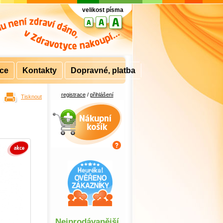
velikost písma
rce
Kontakty
Dopravné, platba
registrace
/
přihlášení
Tisknout
Nákupní košík
Nejprodávanější