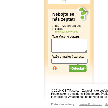
Kč)
Nebojte se
nás zeptat!
Tel.: +420 603 281 096
E-mail:
info@zdravotyka.cz
Text Vašeho dotazu
Vaše e-mailová adresa
© 2010,
CS TIP, s.r.o.
– Zdravotnické potřeb
Podle zákona o evidenci tržeb je prodávajíc
technického výpadku pak nejpozději do 48 
Partnerské odkazy:
LuxusníBižuterie.cz
,
K