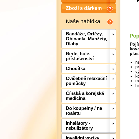
Zboží s dárkem
Naše nabídka
Bandáže, Ortézy,
Pop
Obinadla, Manžety,
Dlahy
Pojí
kovo
plas
Berle, hole.
příslušenství
n
p
Chodítka
v
k
Cvičebně relaxační
m
pomůcky
h
Čínská a korejská
medicína
Do koupelny / na
toaletu
Inhalátory -
nebulizátory
Invalidní vozíky,