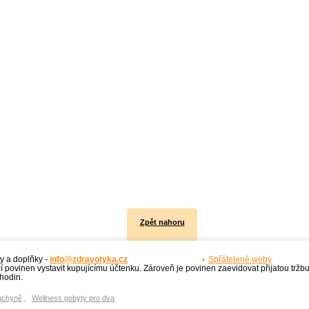
Zpět nahoru
y a doplňky -
info@zdravotyka.cz
Spřátelené weby
í povinen vystavit kupujícímu účtenku. Zároveň je povinen zaevidovat přijatou tržb
hodin.
uchyně
,
Wellness pobyty pro dva