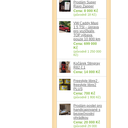
Prodám Super
Ravo Zapper
Cena: 8 000 Kč
(původně 18 Kč)
VW Caddy Maxi
1.5 TSI – úprava
pro vozíčkáře,
TOP výbava,
pouze 10 800 km
Cena: 699 000
Kč
(původně 1 250 000
Kč)
Kočárek Stingray
R82 č.1
Cena: 14 000 Kč
Freestyle libre2 ,
freestyle libre2
PLUS
Cena: 700 Kč
(původně 1 800 Kč)
Prodám postel pro
handicapované s
bezpečnostní
ohrádkou
Cena: 20 000 Kč
(původně 29 000