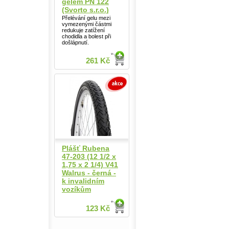
gelem PN 122
(Svorto s.r.o.)
Přelévání gelu mezi
vymezenými částmi
redukuje zatížení
chodidla a bolest při
došlápnutí.
261 Kč
Plášť Rubena
47-203 (12 1/2 x
1,75 x 2 1/4) V41
Walrus - černá -
k invalidním
vozíkům
123 Kč