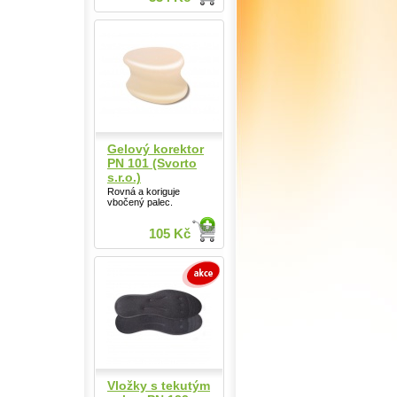
Gelový korektor
PN 101 (Svorto
s.r.o.)
Rovná a koriguje
vbočený palec.
105 Kč
Vložky s tekutým