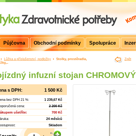
Půjčovna
Obchodní podmínky
Spolupráce
Inze
>
Lůžka a příslušenství, podložky
>
Stolky, prostěradla,
Zpět
žky,..
jízdný infuzní stojan CHROMOVÝ
ena s DPH:
1 500 Kč
ena bez DPH 21 %:
1 239,67 Kč
oporučená cena:
2 200 Kč
ákupem ušetříte:
700 Kč
áruka:
24 měsíců
ostupnost:
Skladem