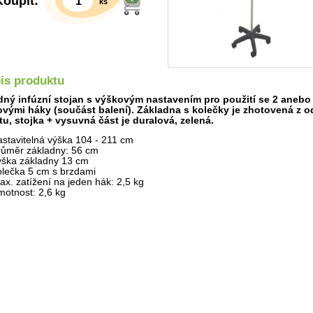
Koupit:
ks
is produktu
dný infúzní stojan s výškovým nastavením pro použití se 2 anebo
vými háky (součást balení). Základna s kolečky je zhotovená z 
tu, stojka + vysuvná část je duralová, zelená.
astavitelná výška 104 - 211 cm
růměr základny: 56 cm
ýška základny 13 cm
olečka 5 cm s brzdami
Detail
ax. zatížení na jeden hák: 2,5 kg
motnost: 2,6 kg