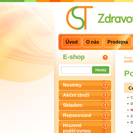
3
2
1
Úvod
O nás
Prodejna
E-shop
Úvod
podlo
Po
Novinky
C
Akční zboží
C
D
Skladem
N
Repasované
Z
D
Hrazené
pojišťovnou