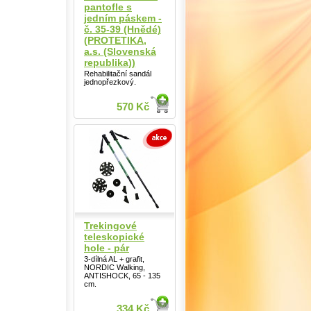
pantofle s
jedním páskem -
č. 35-39 (Hnědé)
(PROTETIKA,
a.s. (Slovenská
republika))
Rehabilitační sandál
jednopřezkový.
570 Kč
Trekingové
teleskopické
hole - pár
3-dílná AL + grafit,
NORDIC Walking,
ANTISHOCK, 65 - 135
cm.
334 Kč