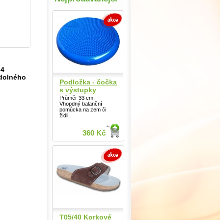
 4
odolného
Podložka - čočka
s výstupky
Průměr 33 cm.
Vhopdný balanční
pomůcka na zem či
židli.
360 Kč
T05/40 Korkové