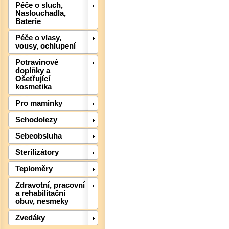
Péče o sluch,
Naslouchadla,
Baterie
Péče o vlasy,
vousy, ochlupení
Potravinové
doplňky a
Ošetřující
kosmetika
Pro maminky
Schodolezy
Det
Sebeobsluha
Sterilizátory
Teploměry
Zdravotní, pracovní
a rehabilitační
obuv, nesmeky
Zvedáky