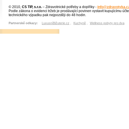
© 2010,
CS TIP, s.r.o.
– Zdravotnické potřeby a doplňky -
info@zdravotyka.c
Podle zákona o evidenci tržeb je prodávající povinen vystavit kupujícímu účt
technického výpadku pak nejpozději do 48 hodin.
Partnerské odkazy:
LuxusníBižuterie.cz
,
Kuchyně
,
Wellness pobyty pro dva