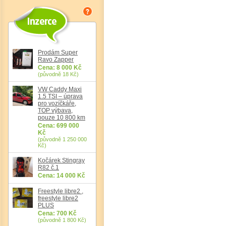
Det
Prodám Super
Ravo Zapper
Cena: 8 000 Kč
(původně 18 Kč)
VW Caddy Maxi
1.5 TSI – úprava
pro vozíčkáře,
TOP výbava,
pouze 10 800 km
Cena: 699 000
Kč
(původně 1 250 000
Kč)
Kočárek Stingray
R82 č.1
Cena: 14 000 Kč
Freestyle libre2 ,
freestyle libre2
PLUS
Cena: 700 Kč
(původně 1 800 Kč)