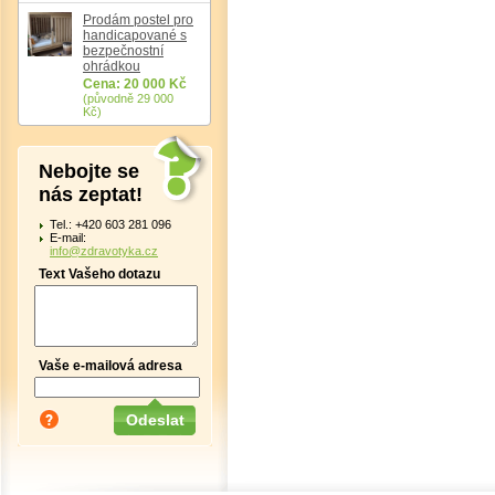
Prodám postel pro
handicapované s
bezpečnostní
ohrádkou
Cena: 20 000 Kč
(původně 29 000
Kč)
Nebojte se
nás zeptat!
Tel.: +420 603 281 096
E-mail:
info@zdravotyka.cz
Text Vašeho dotazu
Vaše e-mailová adresa