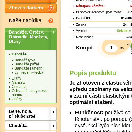
Nákupem ušetříte:
5
Zboží s dárkem
Příspěvek zdravotní pojišťovny:
87
Kód SÚKL
04–500
Naše nabídka
Záruka:
24 mě
Výrobce:
Snížek, v. 
Bandáže, Ortézy,
Obinadla, Manžety,
Dostupnost:
Skl
Dlahy
Koupit:
ks
Bandáže
Bandáž lýtka
Bandáže pažní
Bandáže ramenní
Popis produktu
Lymfedém - léčba
Dlahy
Je zhotoven z elastické
Manžety
Obinadla
vpředu zapínaný na velcr
Ochranné obaly rukou -
v zadní části elastickým
Det
nohou - ...
Ortézy
optimální stažení.
Berle, hole.
Funkčnost:
používá se 
příslušenství
těhotenství, po porodu (
dysfunkci kyčelních klou
Chodítka
pooperační léčba fraktu