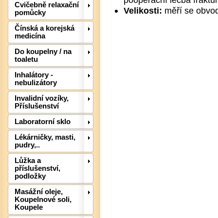
Cvičebně relaxační
Velikosti:
měří se obvod
pomůcky
Čínská a korejská
medicína
Do koupelny / na
toaletu
Inhalátory -
nebulizátory
Invalidní vozíky,
Příslušenství
Det
Laboratorní sklo
Lékárničky, masti,
pudry,..
Lůžka a
příslušenství,
podložky
Masážní oleje,
Koupelnové soli,
Koupele