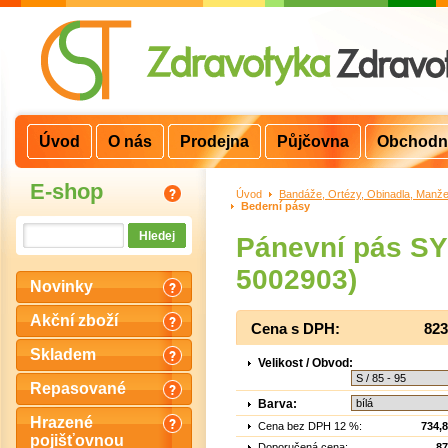
Úvod
O nás
Prodejna
Půjčovna
Obchodn
E-shop
Úvod
>
Bandáže, Ortézy, Obinadla, Manže
Bederní pásy
Pánevní pás S
5002903)
Novinky
Akční zboží
Cena s DPH:
823
Skladem
Velikost / Obvod:
Repasované
Barva:
Hrazené
Cena bez DPH 12 %:
734,
pojišťovnou
Doporučená cena:
87