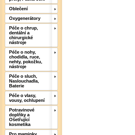
Oblečení
Oxygenerátory
Péče o chrup,
dentální a
chirurgické
nástroje
Péče o nohy,
chodidla, ruce,
nehty, pokožku,
nástroje
Péče o sluch,
Naslouchadla,
Baterie
Det
Péče o vlasy,
vousy, ochlupení
Potravinové
doplňky a
Ošetřující
kosmetika
Pro maminky