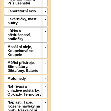
Příslušenství
Laboratorní sklo
Lékárničky, masti,
pudry,..
Lůžka a
příslušenství,
podložky
Det
Masážní oleje,
Koupelnové soli,
Koupele
Měřící přístroje,
Stimulátory,
Diktafony, Baterie
Motomedy
Nahřívací a
chladivé polštářky,
Obklady, Termofory
Náplasti, Tape,
Kožené návleky na
Det
prsty, Páska oční