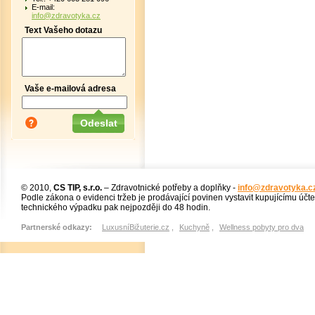
E-mail:
info@zdravotyka.cz
Text Vašeho dotazu
Vaše e-mailová adresa
© 2010,
CS TIP, s.r.o.
– Zdravotnické potřeby a doplňky -
info@zdravotyka.c
Podle zákona o evidenci tržeb je prodávající povinen vystavit kupujícímu účt
technického výpadku pak nejpozději do 48 hodin.
Partnerské odkazy:
LuxusníBižuterie.cz
,
Kuchyně
,
Wellness pobyty pro dva