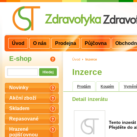
Úvod
O nás
Prodejna
Půjčovna
Obchodn
E-shop
Úvod
>
Inzerce
Inzerce
Prodám
Koupím
Vyměn
Novinky
Akční zboží
Detail inzerátu
Skladem
Repasované
Tento inzerát 
Přejděte do a
Hrazené
pojišťovnou