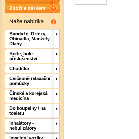
Zboží s dárkem
Naše nabídka
Bandáže, Ortézy,
Obinadla, Manžety,
Dlahy
Berle, hole.
příslušenství
Chodítka
Cvičebně relaxační
pomůcky
Det
Čínská a korejská
medicína
Do koupelny / na
toaletu
Inhalátory -
nebulizátory
Invalidní vozíky,