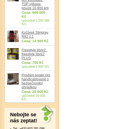
TOP výbava,
pouze 10 800 km
Cena: 699 000
Kč
Det
(původně 1 250 000
Kč)
Kočárek Stingray
R82 č.1
Cena: 14 000 Kč
Freestyle libre2 ,
freestyle libre2
PLUS
Cena: 700 Kč
(původně 1 800 Kč)
Prodám postel pro
handicapované s
bezpečnostní
ohrádkou
Cena: 20 000 Kč
(původně 29 000
Kč)
Nebojte se
nás zeptat!
Tel.: +420 603 281 096