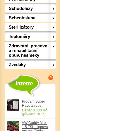
Schodolezy
Sebeobsluha
Sterilizátory
Teploměry
Zdravotní, pracovní
a rehabilitační
obuv, nesmeky
Det
Zvedáky
Prodám Super
Ravo Zapper
Cena: 8 000 Kč
(původně 18 Kč)
VW Caddy Maxi
1.5 TSI – úprava
pro vozíčkáře,