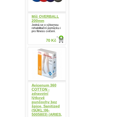
Míč OVERBALL
200mm
Jedná se o výbornou
rehabilitační pomůcku i
pro fitness cvičení.
70 Kč
Avicenum 360
COTTON -
zdravotní
lýtkové
punčochy bez
špice, Sanitized
(SÚKL:06-
5005803) (ARIES,