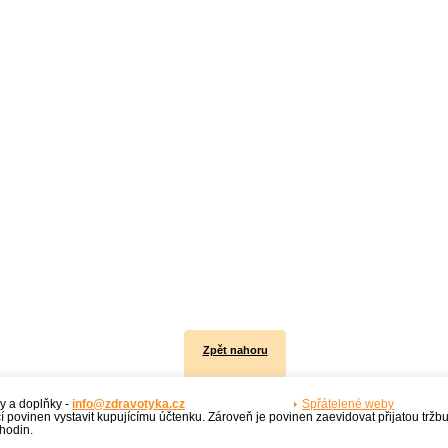
Zpět nahoru
y a doplňky -
info@zdravotyka.cz
Spřátelené weby
í povinen vystavit kupujícímu účtenku. Zároveň je povinen zaevidovat přijatou tržb
hodin.