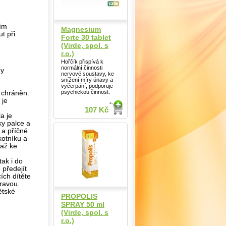
cím
Magnesium
t při
Forte 30 tablet
(Virde, spol. s
r.o.)
Hořčík přispívá k
normální činnosti
hy
nervové soustavy, ke
snížení míry únavy a
vyčerpání, podporuje
psychickou činnost.
 chráněn.
 je
107 Kč
a je
ky palce a
 a příčné
kotníku a
 až ke
tak i do
 předejít
ích dítěte
ravou.
ětské
PROPOLIS
SPRAY 50 ml
(Virde, spol. s
r.o.)