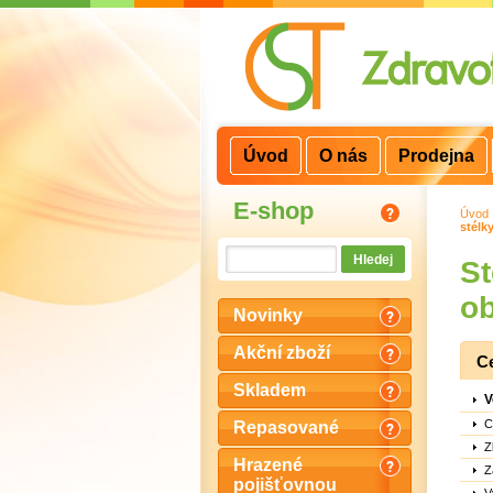
3
2
1
Úvod
O nás
Prodejna
E-shop
Úvod
stélk
S
ob
Novinky
Akční zboží
C
Skladem
V
C
Repasované
Z
Hrazené
Z
pojišťovnou