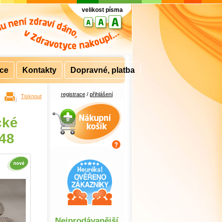
velikost písma
rce
Kontakty
Dopravné, platba
registrace
/
přihlášení
Tisknout
Nákupní košík
cké
 48
Nejprodávanější