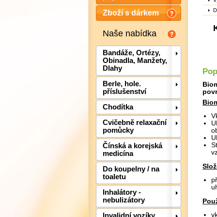
V
D
Zboží s dárkem
Naše nabídka
Bandáže, Ortézy,
Obinadla, Manžety,
Dlahy
Pop
Berle, hole.
Biom
příslušenství
povr
Biom
Chodítka
V
Cvičebně relaxační
U
pomůcky
o
U
S
Čínská a korejská
v
medicína
Slož
Do koupelny / na
toaletu
p
uh
Inhalátory -
nebulizátory
Použ
v
Invalidní vozíky,