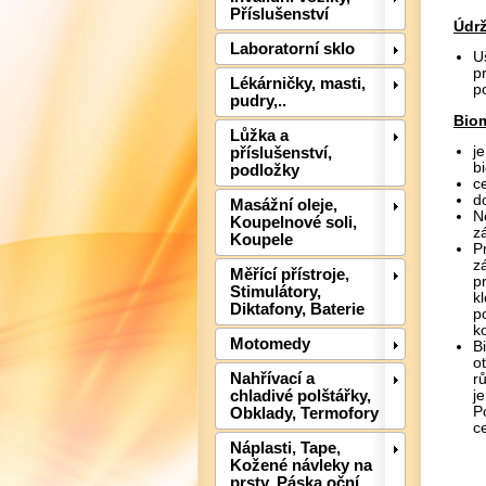
Příslušenství
Údrž
Laboratorní sklo
U
p
Lékárničky, masti,
p
pudry,..
Biom
Lůžka a
j
příslušenství,
b
podložky
c
d
Masážní oleje,
N
Koupelnové soli,
z
Koupele
P
z
Měřící přístroje,
p
Stimulátory,
k
Diktafony, Baterie
p
k
Motomedy
B
o
Nahřívací a
r
chladivé polštářky,
j
P
Obklady, Termofory
c
Náplasti, Tape,
Kožené návleky na
prsty, Páska oční