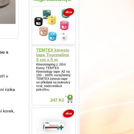
TEMTEX kinesio
ou s
tape Tourmaline
5 cm x 5 m
Kinesiotaping z Jižní
Korey TEMTEX
Kinesiology tape. Až na
150 - 160% roztažitelný
oří v
TEMTEX kinesio tape
se přikládá na bolestivý
sval, nadzvedává
í rizika
pokožku,
247 Kč
í korek,