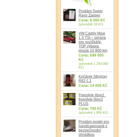
Prodám Super
Ravo Zapper
Cena: 8 000 Kč
(původně 18 Kč)
VW Caddy Maxi
1.5 TSI – úprava
pro vozíčkáře,
TOP výbava,
pouze 10 800 km
Cena: 699 000
Kč
(původně 1 250 000
Kč)
Kočárek Stingray
R82 č.1
Cena: 14 000 Kč
Freestyle libre2 ,
freestyle libre2
PLUS
Cena: 700 Kč
(původně 1 800 Kč)
Prodám postel pro
handicapované s
bezpečnostní
ohrádkou