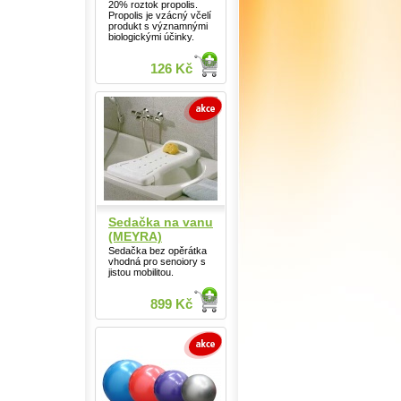
20% roztok propolis.
Propolis je vzácný včelí
produkt s významnými
biologickými účinky.
126 Kč
Sedačka na vanu
(MEYRA)
Sedačka bez opěrátka
vhodná pro senoiory s
jistou mobilitou.
899 Kč