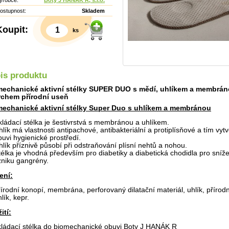
ýrobce:
Boty J HANÁK R, s.r.o.
ostupnost:
Skladem
Koupit:
ks
is produktu
echanické aktivní stélky SUPER DUO s mědí, uhlíkem a membrán
chem přírodní useň
echanické aktivní stélky Super Duo s uhlíkem a membránou
kládací stélka je šestivrstvá s membránou a uhlíkem.
hlík má vlastnosti antipachové, antibakteriální a protiplísňové a tím vytv
buvi hygienické prostředí.
hlík příznivě působí při odstraňování plísní nehtů a nohou.
télka je vhodná především pro diabetiky a diabetická chodidla pro snížen
zniku gangrény.
Detail
ení:
řírodní konopí, membrána, perforovaný dilatační materiál, uhlík, přírodn
lík, kepr.
ití:
kládací stélka do biomechanické obuvi Boty J HANÁK R