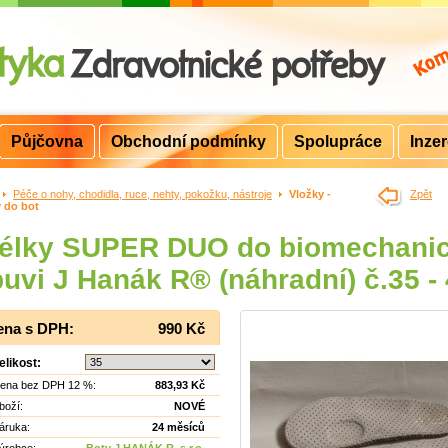
Půjčovna
Obchodní podmínky
Spolupráce
Inze
>
Péče o nohy, chodidla, ruce, nehty, pokožku, nástroje
>
Vložky -
Zpět
y do bot
télky SUPER DUO do biomechani
uvi J Hanák R® (náhradní) č.35 -
ena s DPH:
990 Kč
elikost:
ena bez DPH 12 %:
883,93 Kč
boží:
NOVÉ
áruka:
24 měsíců