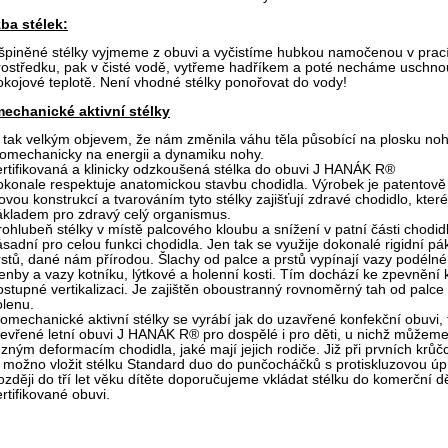
ba stélek:
špiněné stélky vyjmeme z obuvi a vyčistíme hubkou namočenou v pra
rostředku, pak v čisté vodě, vytřeme hadříkem a poté necháme uschnou
okojové teplotě. Není vhodné stélky ponořovat do vody!
echanické aktivní stélky
e tak velkým objevem, že nám změnila váhu těla působící na plosku no
iomechanicky na energii a dynamiku nohy.
ertifikovaná a klinicky odzkoušená stélka do obuvi J HANÁK R®
okonale respektuje anatomickou stavbu chodidla. Výrobek je patentově
ovou konstrukcí a tvarováním tyto stélky zajišťují zdravé chodidlo, které
Detail
ákladem pro zdravý celý organismus.
rohlubeň stélky v místě palcového kloubu a snížení v patní části chodidl
ásadní pro celou funkci chodidla. Jen tak se využije dokonalé rigidní pá
rstů, dané nám přírodou. Šlachy od palce a prstů vypínají vazy podélné
lenby a vazy kotníku, lýtkové a holenní kosti. Tím dochází ke zpevnění 
ostupné vertikalizaci. Je zajištěn oboustranný rovnoměrný tah od palce
olenu.
iomechanické aktivní stélky se vyrábí jak do uzavřené konfekční obuvi, 
tevřené letní obuvi J HANÁK R® pro dospělé i pro děti, u nichž můžeme
ůzným deformacím chodidla, jaké mají jejich rodiče. Již při prvních krůčc
e možno vložit stélku Standard duo do punčocháčků s protiskluzovou úp
ozději do tří let věku dítěte doporučujeme vkládat stélku do komerční d
ertifikované obuvi.