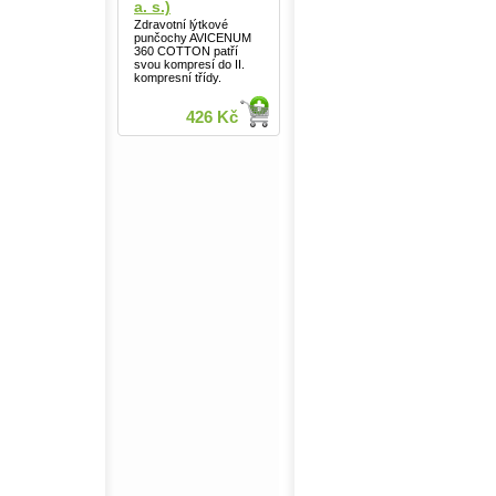
a. s.)
Zdravotní lýtkové
punčochy AVICENUM
360 COTTON patří
svou kompresí do II.
kompresní třídy.
426 Kč