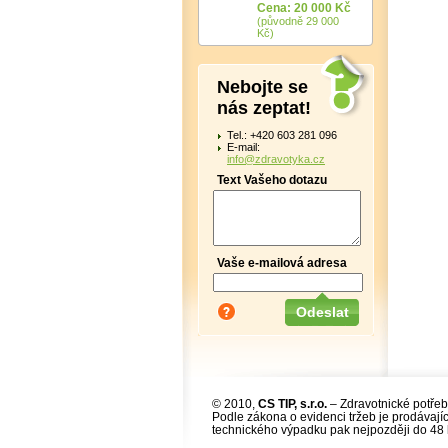
Cena: 20 000 Kč
(původně 29 000
Kč)
Nebojte se
nás zeptat!
Tel.: +420 603 281 096
E-mail:
info@zdravotyka.cz
Text Vašeho dotazu
Vaše e-mailová adresa
© 2010,
CS TIP, s.r.o.
– Zdravotnické potřeb
Podle zákona o evidenci tržeb je prodávajíc
technického výpadku pak nejpozději do 48 