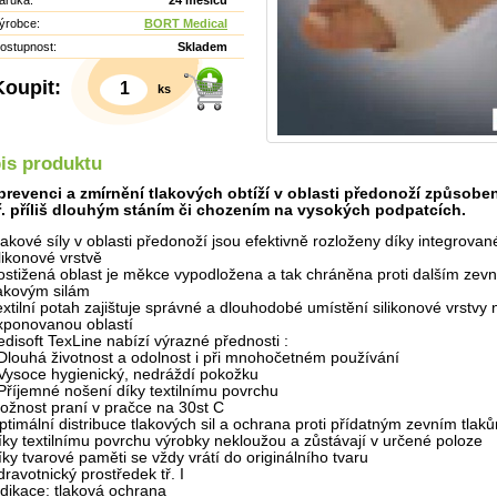
áruka:
24 měsíců
ýrobce:
BORT Medical
ostupnost:
Skladem
Koupit:
ks
is produktu
prevenci a zmírnění tlakových obtíží v oblasti předonoží způsobe
. příliš dlouhým stáním či chozením na vysokých podpatcích.
lakové síly v oblasti předonoží jsou efektivně rozloženy díky integrovan
ilikonové vrstvě
ostižená oblast je měkce vypodložena a tak chráněna proti dalším zev
lakovým silám
extilní potah zajištuje správné a dlouhodobé umístění silikonové vrstvy
xponovanou oblastí
edisoft TexLine nabízí výrazné přednosti :
Detail
 Dlouhá životnost a odolnost i při mnohočetném používání
 Vysoce hygienický, nedráždí pokožku
 Příjemné nošení díky textilnímu povrchu
ožnost praní v pračce na 30st C
ptimální distribuce tlakových sil a ochrana proti přídatným zevním tlak
íky textilnímu povrchu výrobky nekloužou a zůstávají v určené poloze
íky tvarové paměti se vždy vrátí do originálního tvaru
dravotnický prostředek tř. I
ndikace: tlaková ochrana