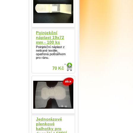
Poinjekční
náplast 19x72
mm - 100 ks
Poinjekční náplast z
netkané textilie,
opatřená polštářkem
pro ránu.
70 Kč
Jednorázové
plenkové
kalhotky pro