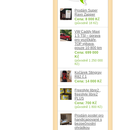
Prodám Super
Ravo Zapper
Cena: 8 000 Kč
(původně 18 Kč)
VW Caddy Maxi
1.5 TSI – úprava
pro vozíčkáře,
TOP výbava,
pouze 10 800 km
Cena: 699 000
Kč
(původně 1 250 000
Kč)
Kočárek Stingray
R82 č.1
Cena: 14 000 Kč
Freestyle libre2 ,
freestyle libre2
PLUS
Cena: 700 Kč
(původně 1 800 Kč)
Prodám postel pro
handicapované s
bezpečnostní
ohrádkou