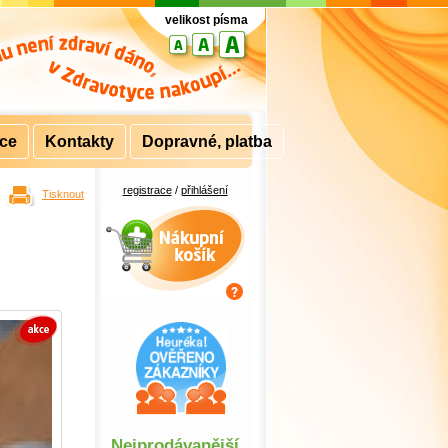
velikost písma
rce
Kontakty
Dopravné, platba
registrace
/
přihlášení
Tisknout
Nákupní košík
Nejprodávanější