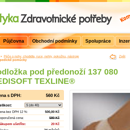
Půjčovna
Obchodní podmínky
Spolupráce
Inze
>
Péče o nohy, chodidla, ruce, nehty, pokožku, nástroje
>
Zpět
pedické pomůcky
dložka pod předonoží 137 080
EDISOFT TEXLINE®
ena s DPH:
560 Kč
elikost:
ena bez DPH 12 %:
500,00 Kč
oporučená cena:
580 Kč
ákupem ušetříte:
20 Kč