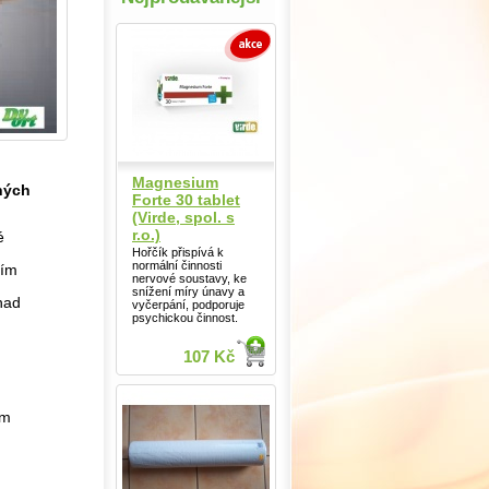
Magnesium
ných
Forte 30 tablet
(Virde, spol. s
r.o.)
é
Hořčík přispívá k
normální činnosti
ním
nervové soustavy, ke
snížení míry únavy a
 nad
vyčerpání, podporuje
psychickou činnost.
107 Kč
ům