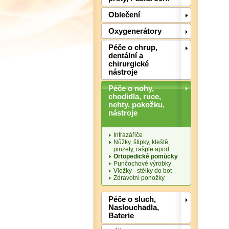
Oblečení
Oxygenerátory
Péče o chrup,
dentální a
chirurgické
nástroje
Péče o nohy,
chodidla, ruce,
nehty, pokožku,
nástroje
Infrazářiče
Nůžky, štipky, kleště,
pinzety, rašple apod.
Ortopedické pomůcky
Punčochové výrobky
Vložky - stélky do bot
Zdravotní ponožky
Péče o sluch,
Naslouchadla,
Baterie