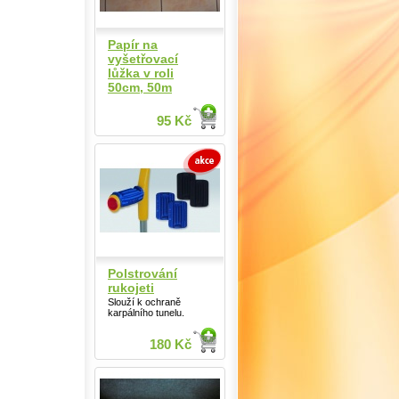
Papír na
vyšetřovací
lůžka v roli
50cm, 50m
95 Kč
Polstrování
rukojeti
Slouží k ochraně
karpálního tunelu.
180 Kč