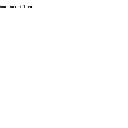
bsah balení: 1 pár
Detail
Detail