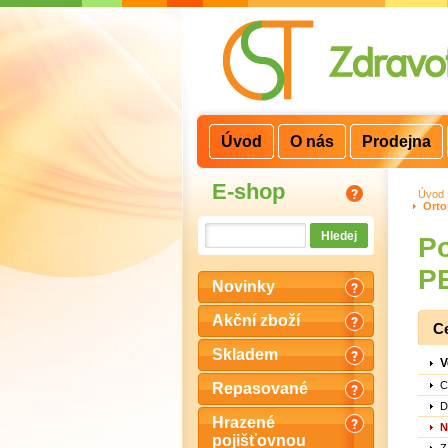
3
2
1
Úvod
O nás
Prodejna
E-shop
Úvod
Orto
Po
P
Novinky
Akční zboží
C
Skladem
V
C
Repasované
D
Hrazené
N
pojišťovnou