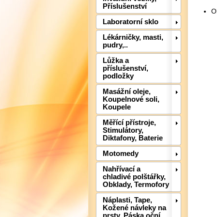
Příslušenství
O
Laboratorní sklo
Lékárničky, masti,
pudry,..
Lůžka a
příslušenství,
podložky
Masážní oleje,
Koupelnové soli,
Koupele
Měřící přístroje,
Stimulátory,
Diktafony, Baterie
Motomedy
Nahřívací a
chladivé polštářky,
Obklady, Termofory
Náplasti, Tape,
Kožené návleky na
prsty, Páska oční