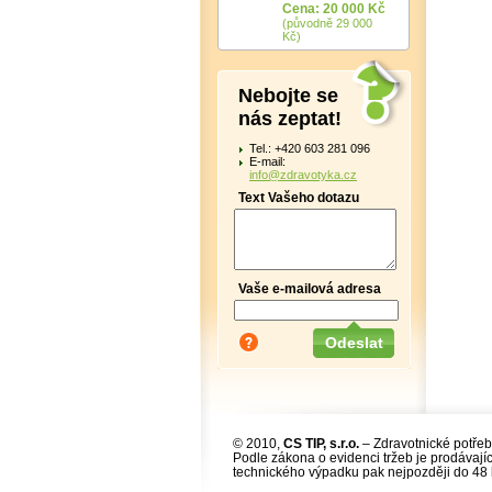
Cena: 20 000 Kč
(původně 29 000
Kč)
Nebojte se
nás zeptat!
Tel.: +420 603 281 096
E-mail:
info@zdravotyka.cz
Text Vašeho dotazu
Vaše e-mailová adresa
© 2010,
CS TIP, s.r.o.
– Zdravotnické potřeb
Podle zákona o evidenci tržeb je prodávajíc
technického výpadku pak nejpozději do 48 