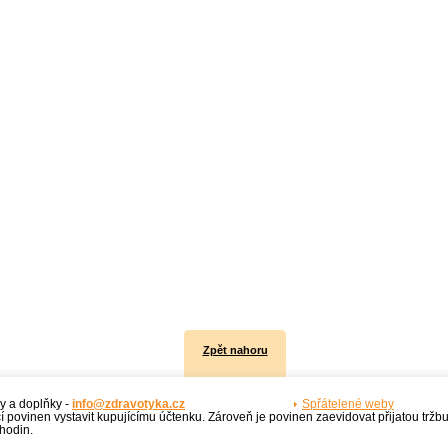
Zpět nahoru
y a doplňky -
info@zdravotyka.cz
Spřátelené weby
í povinen vystavit kupujícímu účtenku. Zároveň je povinen zaevidovat přijatou tržb
hodin.