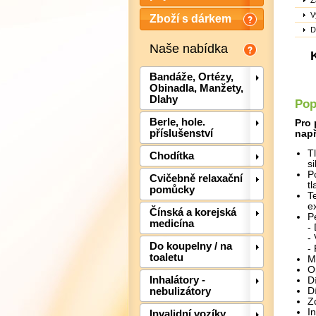
Z
V
Zboží s dárkem
D
Naše nabídka
Bandáže, Ortézy,
Obinadla, Manžety,
Dlahy
Pop
Berle, hole.
Pro 
příslušenství
např
T
Chodítka
s
P
Cvičebně relaxační
t
pomůcky
T
e
Čínská a korejská
P
medicína
-
-
Do koupelny / na
-
toaletu
M
O
Inhalátory -
D
nebulizátory
D
Z
I
Invalidní vozíky,