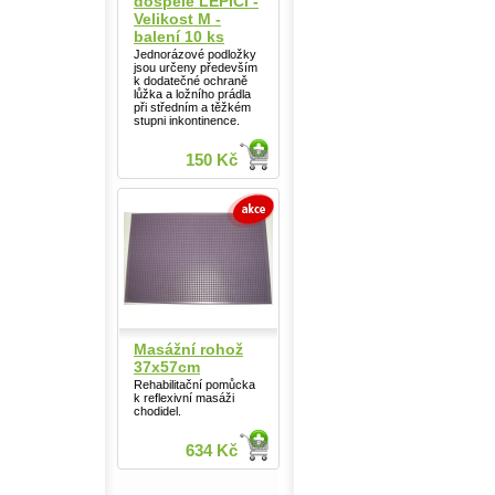
dospělé LEPÍCÍ -
Velikost M -
balení 10 ks
Jednorázové podložky
jsou určeny především
k dodatečné ochraně
lůžka a ložního prádla
při středním a těžkém
stupni inkontinence.
150 Kč
Masážní rohož
37x57cm
Rehabilitační pomůcka
k reflexivní masáži
chodidel.
634 Kč