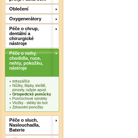
Oblečení
Oxygenerátory
Det
Péče o chrup,
dentální a
chirurgické
nástroje
Péče o nohy,
chodidla, ruce,
nehty, pokožku,
nástroje
Infrazářiče
Nůžky, štipky, kleště,
pinzety, rašple apod.
Ortopedické pomůcky
Punčochové výrobky
Vložky - stélky do bot
Zdravotní ponožky
Péče o sluch,
Naslouchadla,
Baterie
Det