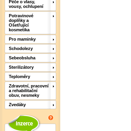
Péče o vlasy,
vousy, ochlupení
Potravinové
doplňky a
Ošetřující
kosmetika
Pro maminky
Schodolezy
Sebeobsluha
Sterilizátory
Det
Teploměry
Zdravotní, pracovní
a rehabilitační
obuv, nesmeky
Zvedáky