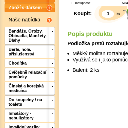
Dostupnost:
Skl
Zboží s dárkem
Koupit:
ks
Naše nabídka
Bandáže, Ortézy,
Popis produktu
Obinadla, Manžety,
Dlahy
Podložka prstů roztahujíc
Berle, hole.
Měkký molitan roztahuje 
příslušenství
Využívá se i jako pomůc
Chodítka
Balení: 2 ks
Cvičebně relaxační
pomůcky
Čínská a korejská
medicína
Det
Do koupelny / na
toaletu
Inhalátory -
nebulizátory
Invalidní vozíky,