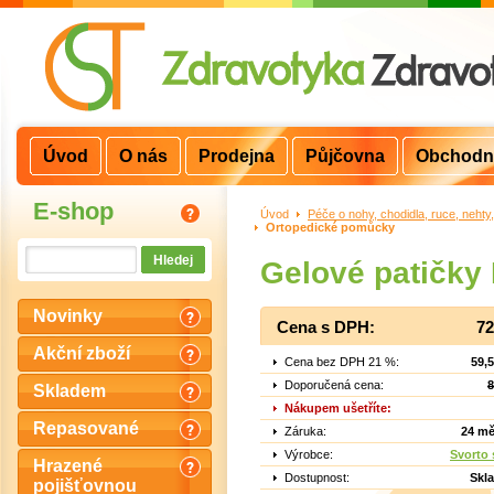
Úvod
O nás
Prodejna
Půjčovna
Obchodn
E-shop
Úvod
>
Péče o nohy, chodidla, ruce, nehty
Ortopedické pomůcky
Gelové patičky
Novinky
Cena s DPH:
72
Akční zboží
Cena bez DPH 21 %:
59,
Doporučená cena:
8
Skladem
Nákupem ušetříte:
Repasované
Záruka:
24 mě
Výrobce:
Svorto s
Hrazené
Dostupnost:
Skl
pojišťovnou