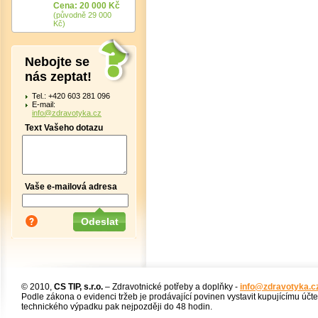
Cena: 20 000 Kč
(původně 29 000
Kč)
Nebojte se
nás zeptat!
Tel.: +420 603 281 096
E-mail:
info@zdravotyka.cz
Text Vašeho dotazu
Vaše e-mailová adresa
© 2010,
CS TIP, s.r.o.
– Zdravotnické potřeby a doplňky -
info@zdravotyka.c
Podle zákona o evidenci tržeb je prodávající povinen vystavit kupujícímu účt
technického výpadku pak nejpozději do 48 hodin.