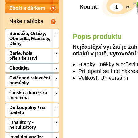
Koupit:
ks
Zboží s dárkem
Naše nabídka
Bandáže, Ortézy,
Popis produktu
Obinadla, Manžety,
Dlahy
Nejčastější využití je z
otlaků v patě, vyrovnání 
Berle, hole.
příslušenství
Hladký, měkký a průsvit
Chodítka
Při lepení se řiïte nákr
Velikost: Universální
Cvičebně relaxační
pomůcky
Det
Čínská a korejská
medicína
Do koupelny / na
toaletu
Inhalátory -
nebulizátory
Invalidní vozíky,