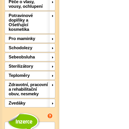
Péče o vlasy,
vousy, ochlupení
Potravinové
doplňky a
Ošetřující
kosmetika
Det
Pro maminky
Schodolezy
Sebeobsluha
Sterilizátory
Teploměry
Zdravotní, pracovní
a rehabilitační
obuv, nesmeky
Zvedáky
Det