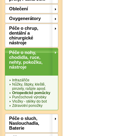
Oblečení
Oxygenerátory
Péče o chrup,
dentální a
chirurgické
nástroje
Péče o nohy,
chodidla, ruce,
nehty, pokožku,
nástroje
Det
Infrazářiče
Nůžky, štipky, kleště,
pinzety, rašple apod.
Ortopedické pomůcky
Punčochové výrobky
Vložky - stélky do bot
Zdravotní ponožky
Péče o sluch,
Naslouchadla,
Baterie