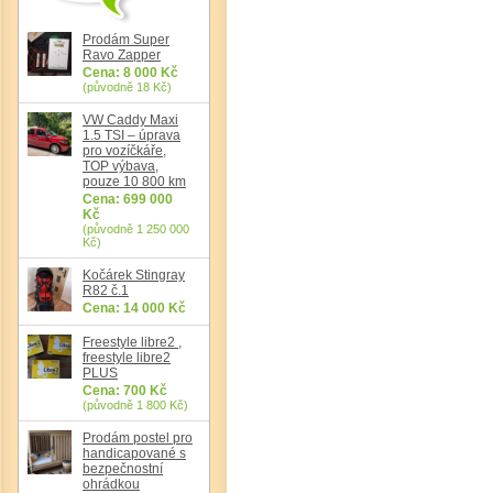
Prodám Super
Ravo Zapper
Cena: 8 000 Kč
(původně 18 Kč)
VW Caddy Maxi
1.5 TSI – úprava
pro vozíčkáře,
TOP výbava,
pouze 10 800 km
Cena: 699 000
Kč
(původně 1 250 000
Kč)
Kočárek Stingray
R82 č.1
Cena: 14 000 Kč
Freestyle libre2 ,
freestyle libre2
PLUS
Cena: 700 Kč
(původně 1 800 Kč)
Prodám postel pro
handicapované s
bezpečnostní
ohrádkou