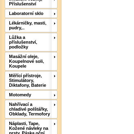
Příslušenství
Laboratorní sklo
Lékárničky, masti,
Det
pudry,..
Lůžka a
příslušenství,
podložky
Masážní oleje,
Koupelnové soli,
Koupele
Měřící přístroje,
Stimulátory,
Diktafony, Baterie
Motomedy
Nahřívací a
chladivé polštářky,
Det
Obklady, Termofory
Náplasti, Tape,
Kožené návleky na
prsty, Páska oční