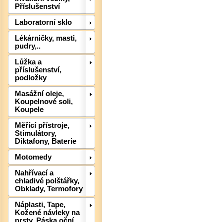
Příslušenství
Laboratorní sklo
Lékárničky, masti,
pudry,..
Lůžka a
příslušenství,
podložky
Det
Masážní oleje,
Koupelnové soli,
Koupele
Měřící přístroje,
Stimulátory,
Diktafony, Baterie
Motomedy
Nahřívací a
chladivé polštářky,
Obklady, Termofory
Náplasti, Tape,
Kožené návleky na
prsty, Páska oční