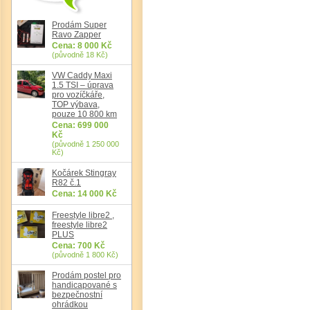
Det
Prodám Super
Ravo Zapper
Cena: 8 000 Kč
(původně 18 Kč)
VW Caddy Maxi
1.5 TSI – úprava
pro vozíčkáře,
TOP výbava,
pouze 10 800 km
Cena: 699 000
Kč
(původně 1 250 000
Kč)
Kočárek Stingray
R82 č.1
Cena: 14 000 Kč
Freestyle libre2 ,
freestyle libre2
PLUS
Cena: 700 Kč
(původně 1 800 Kč)
Prodám postel pro
handicapované s
bezpečnostní
ohrádkou