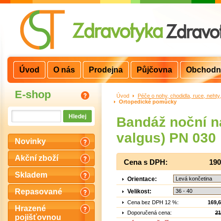
Úvod
O nás
Prodejna
Půjčovna
Obchodn
E-shop
Úvod
>
Péče o nohy, chodidla, ruce, nehty
Ortopedické pomůcky
Bandáž noční n
valgus) PN 030
Novinky
Akční zboží
Cena s DPH:
190
Skladem
Orientace:
Repasované
Velikost:
Cena bez DPH 12 %:
169,
Hrazené
Doporučená cena:
21
pojišťovnou