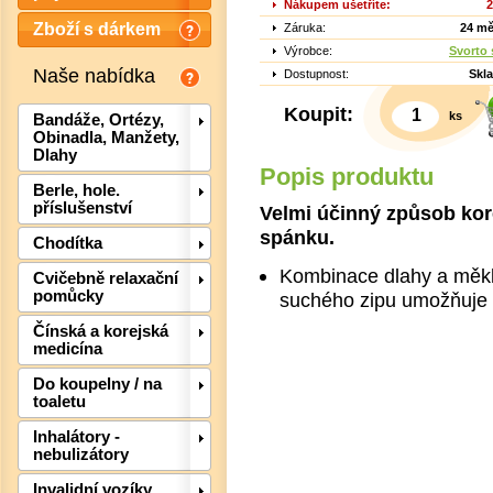
Nákupem ušetříte:
2
Zboží s dárkem
Záruka:
24 mě
Výrobce:
Svorto s
Naše nabídka
Dostupnost:
Skl
Koupit:
ks
Bandáže, Ortézy,
Obinadla, Manžety,
Dlahy
Popis produktu
Berle, hole.
příslušenství
Velmi účinný způsob kor
spánku.
Chodítka
Kombinace dlahy a měk
Cvičebně relaxační
Det
pomůcky
suchého zipu umožňuje s
Čínská a korejská
medicína
Do koupelny / na
toaletu
Inhalátory -
nebulizátory
Invalidní vozíky,