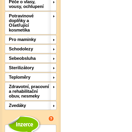
Péče o vlasy,
vousy, ochlupení
Potravinové
doplňky a
Ošetřující
kosmetika
Pro maminky
Schodolezy
Sebeobsluha
Det
Sterilizátory
Teploměry
Zdravotní, pracovní
a rehabilitační
obuv, nesmeky
Zvedáky