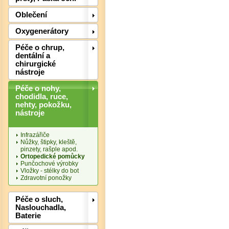
Oblečení
Oxygenerátory
Det
Péče o chrup,
dentální a
chirurgické
nástroje
Péče o nohy,
chodidla, ruce,
nehty, pokožku,
nástroje
Infrazářiče
Nůžky, štipky, kleště,
pinzety, rašple apod.
Ortopedické pomůcky
Punčochové výrobky
Vložky - stélky do bot
Zdravotní ponožky
Det
Péče o sluch,
Naslouchadla,
Baterie