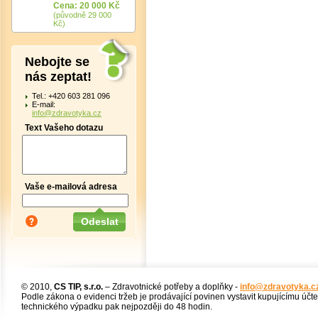
Cena: 20 000 Kč
(původně 29 000
Kč)
Nebojte se
nás zeptat!
Tel.: +420 603 281 096
E-mail:
info@zdravotyka.cz
Text Vašeho dotazu
Vaše e-mailová adresa
© 2010,
CS TIP, s.r.o.
– Zdravotnické potřeby a doplňky -
info@zdravotyka.c
Podle zákona o evidenci tržeb je prodávající povinen vystavit kupujícímu účt
technického výpadku pak nejpozději do 48 hodin.