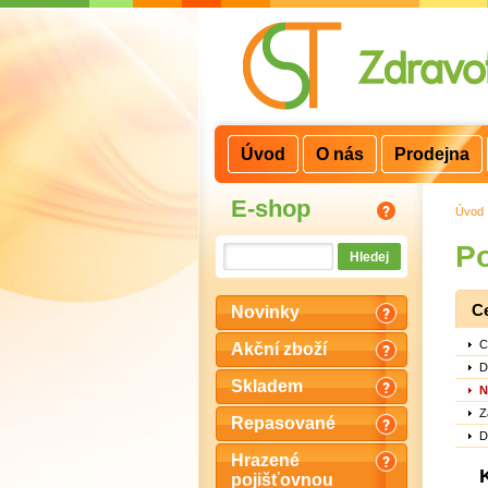
3
2
1
Úvod
O nás
Prodejna
E-shop
Úvod
Po
C
Novinky
C
Akční zboží
D
Skladem
N
Z
Repasované
D
Hrazené
pojišťovnou