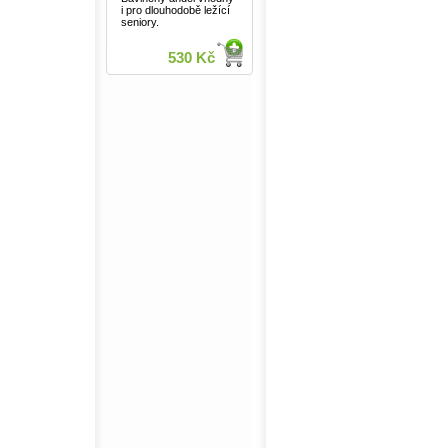
i pro dlouhodobě ležící
seniory.
530 Kč