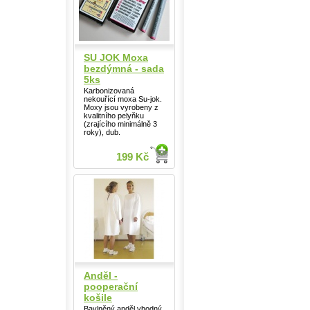
SU JOK Moxa
bezdýmná - sada
5ks
Karbonizovaná
nekouřící moxa Su-jok.
Moxy jsou vyrobeny z
kvalitního pelyňku
(zrajícího minimálně 3
roky), dub.
199 Kč
Anděl -
pooperační
košile
Bavlněný anděl vhodný