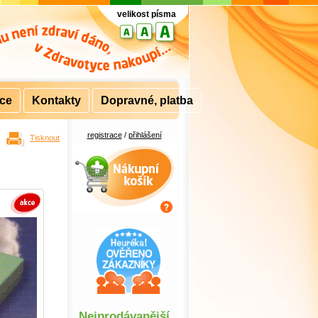
velikost písma
rce
Kontakty
Dopravné, platba
registrace
/
přihlášení
Tisknout
Nákupní košík
Nejprodávanější