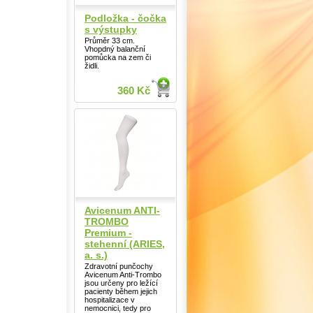
Podložka - čočka
s výstupky
Průměr 33 cm.
Vhopdný balanční
pomůcka na zem či
židli.
360 Kč
Avicenum ANTI-
TROMBO
Premium -
stehenní (ARIES,
a. s.)
Zdravotní punčochy
Avicenum Anti-Trombo
jsou určeny pro ležící
pacienty během jejich
hospitalizace v
nemocnici, tedy pro