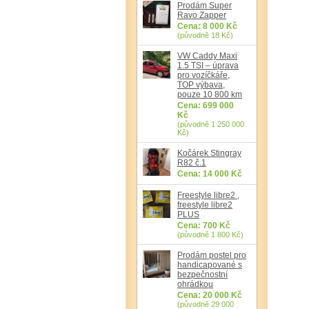
Prodám Super
Ravo Zapper
Cena: 8 000 Kč
(původně 18 Kč)
VW Caddy Maxi
1.5 TSI – úprava
pro vozíčkáře,
TOP výbava,
pouze 10 800 km
Cena: 699 000
Kč
(původně 1 250 000
Kč)
Kočárek Stingray
R82 č.1
Cena: 14 000 Kč
Freestyle libre2 ,
freestyle libre2
PLUS
Cena: 700 Kč
(původně 1 800 Kč)
Prodám postel pro
handicapované s
bezpečnostní
ohrádkou
Cena: 20 000 Kč
(původně 29 000