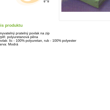
is produktu
myvatelný pratelný povlak na zip
ýplň: polyuretanová pěna
ovlak: líc - 100% polyuretan, rub - 100% polyester
arva: Modrá
Detail