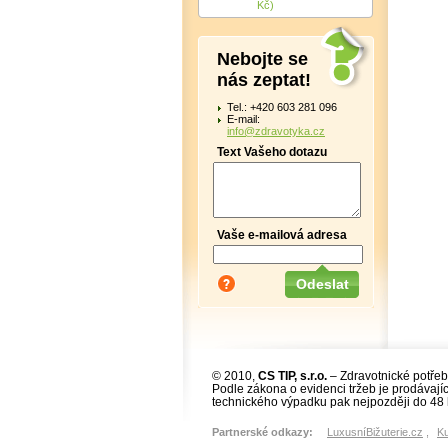
Kč)
Nebojte se
nás zeptat!
Tel.: +420 603 281 096
E-mail:
info@zdravotyka.cz
Text Vašeho dotazu
Vaše e-mailová adresa
© 2010,
CS TIP, s.r.o.
– Zdravotnické potřeb
Podle zákona o evidenci tržeb je prodávajíc
technického výpadku pak nejpozději do 48 
Partnerské odkazy:
LuxusníBižuterie.cz
,
K