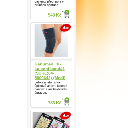
pacienty před, po a v
průběhu operace.
548 Kč
Genumedi ® -
kolenní bandáž
(SÚKL:04-
5000642) (Medi)
Lehká anatomická
úpletová aktivní kolenní
bandáž s antibakteriální
úpravou.
783 Kč