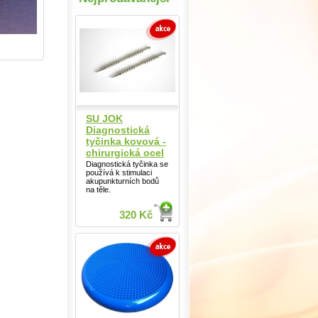
SU JOK
Diagnostická
tyčinka kovová -
chirurgická ocel
Diagnostická tyčinka se
používá k stimulaci
akupunkturních bodů
na těle.
320 Kč