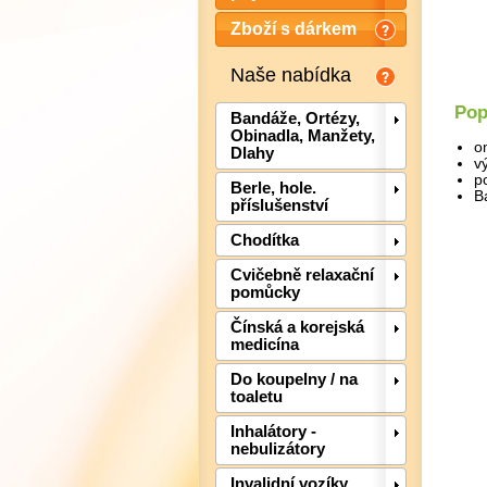
Zboží s dárkem
Naše nabídka
Pop
Bandáže, Ortézy,
Obinadla, Manžety,
o
Dlahy
v
p
Berle, hole.
B
příslušenství
Chodítka
Cvičebně relaxační
pomůcky
Čínská a korejská
medicína
Do koupelny / na
toaletu
Inhalátory -
nebulizátory
Invalidní vozíky,