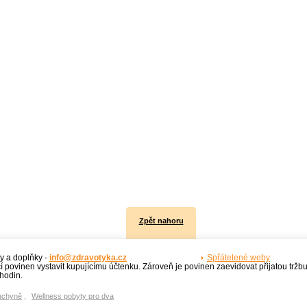
Zpět nahoru
y a doplňky -
info@zdravotyka.cz
Spřátelené weby
í povinen vystavit kupujícímu účtenku. Zároveň je povinen zaevidovat přijatou tržb
hodin.
uchyně
,
Wellness pobyty pro dva