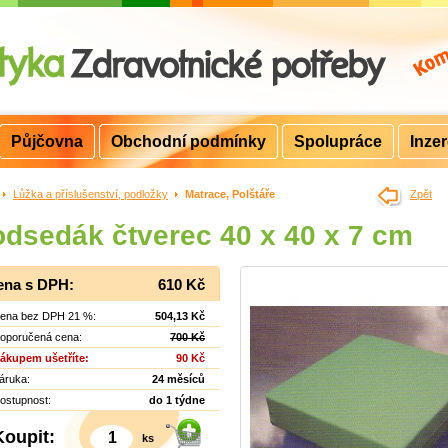
Půjčovna
Obchodní podmínky
Spolupráce
Inze
>
Lůžka a příslušenství, podložky
>
Matrace, Polštáře
Zpět
dsedák čtverec 40 x 40 x 7 cm
ena s DPH:
610 Kč
ena bez DPH 21 %:
504,13 Kč
oporučená cena:
700 Kč
ákupem ušetříte:
90 Kč
áruka:
24 měsíců
ostupnost:
do 1 týdne
Koupit:
ks