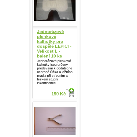
Jednorázové
plenkové
kalhotky pro
dospělé LEPÍCÍ -
Velikost L -
balení 10 ks
Jednorázové plenkové
kalhotky jsou určeny
především k dodatečné
ochraně lůžka a ložního
prádla při středním a
těžkém stupni
inkontinence.
190 Kč