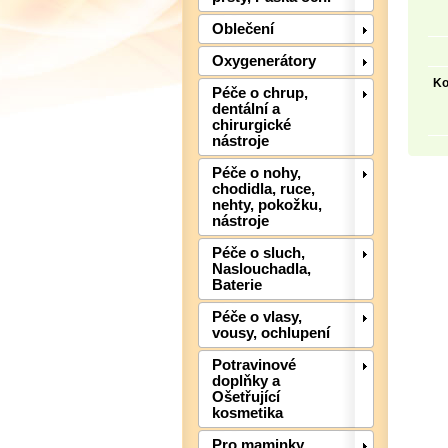
Oblečení
Oxygenerátory
Ko
Péče o chrup,
dentální a
chirurgické
nástroje
Péče o nohy,
chodidla, ruce,
nehty, pokožku,
nástroje
Péče o sluch,
Naslouchadla,
Baterie
Péče o vlasy,
vousy, ochlupení
Potravinové
doplňky a
Ošetřující
kosmetika
Pro maminky