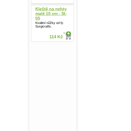
Kleště na nehty
malé 10 cm - SI-
05
Kvalitní nůžky od fy.
Surgicrafts.
114 Kč