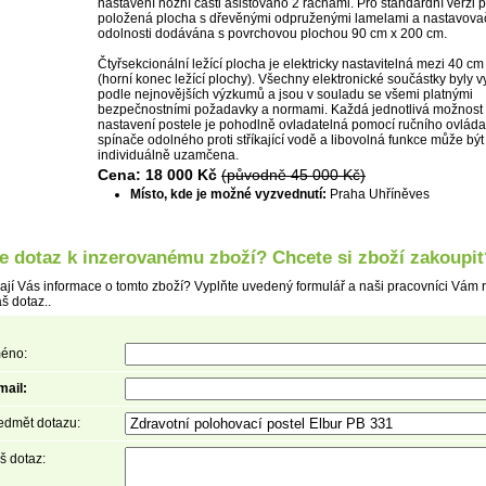
nastavení nožní části asistováno 2 ráčnami. Pro standardní verzi p
položená plocha s dřevěnými odpruženými lamelami a nastavov
odolnosti dodávána s povrchovou plochou 90 cm x 200 cm.
Čtyřsekcionální ležící plocha je elektricky nastavitelná mezi 40 c
(horní konec ležící plochy). Všechny elektronické součástky byly 
podle nejnovějších výzkumů a jsou v souladu se všemi platnými
bezpečnostními požadavky a normami. Každá jednotlivá možnost
nastavení postele je pohodlně ovladatelná pomocí ručního ovlád
Detail
spínače odolného proti stříkající vodě a libovolná funkce může být
individuálně uzamčena.
Cena: 18 000 Kč
(původně 45 000 Kč)
Místo, kde je možné vyzvednutí:
Praha Uhříněves
e dotaz k inzerovanému zboží? Chcete si zboží zakoupit
ají Vás informace o tomto zboží? Vyplňte uvedený formulář a naši pracovníci Vám 
š dotaz..
éno:
mail:
edmět dotazu:
š dotaz: