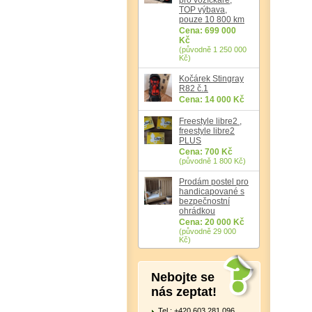
TOP výbava,
pouze 10 800 km
Cena: 699 000
Kč
(původně 1 250 000
Kč)
Kočárek Stingray
R82 č.1
Cena: 14 000 Kč
Freestyle libre2 ,
freestyle libre2
PLUS
Cena: 700 Kč
(původně 1 800 Kč)
Prodám postel pro
handicapované s
bezpečnostní
ohrádkou
Cena: 20 000 Kč
(původně 29 000
Kč)
Nebojte se
nás zeptat!
Tel.: +420 603 281 096