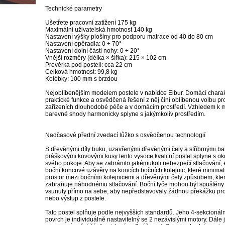
Technické parametry
Ušetřete pracovní zatížení 175 kg
Maximální uživatelská hmotnost 140 kg
Nastavení výšky plošiny pro podporu matrace od 40 do 80 cm
Nastavení opěradla: 0 ÷ 70°
Nastavení dolní části nohy: 0 ÷ 20°
Vnější rozměry (délka × šířka): 215 × 102 cm
Prověrka pod postelí: cca 22 cm
Celková hmotnost: 99,8 kg
Kolébky: 100 mm s brzdou
Nejoblíbenějším modelem postele v nabídce Elbur. Domácí charak
praktické funkce a osvědčená řešení z něj činí oblíbenou volbu pro
zařízeních dlouhodobé péče a v domácím prostředí. Vzhledem k 
barevné shody harmonicky splyne s jakýmkoliv prostředím.
Nadčasové přední zvedací lůžko s osvědčenou technologií
S dřevěnými díly buku, uzavřenými dřevěnými čely a stříbrnými b
Detail
práškovými kovovými kusy tento vysoce kvalitní postel splyne s ok
svého pokoje. Aby se zabránilo jakémukoli nebezpečí stlačování, e
boční koncové uzávěry na koncích bočních kolejnic, které minimali
prostor mezi bočními kolejnicemi a dřevěnými čely způsobem, kte
zabraňuje náhodnému stlačování. Boční tyče mohou být spuštěny
vsunuty přímo na sebe, aby nepředstavovaly žádnou překážku pro
nebo výstup z postele.
Tato postel splňuje podle nejvyšších standardů. Jeho 4-sekcionální
povrch je individuálně nastavitelný se 2 nezávislými motory. Dále 