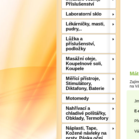
Příslušenství
Laboratorní sklo
Lékárničky, masti,
pudry,..
Lůžka a
příslušenství,
podložky
Masážní oleje,
Koupelnové soli,
Koupele
Mát
Měřící přístroje,
Zajím
Stimulátory,
na Vá
Diktafony, Baterie
Motomedy
Jm
Nahřívací a
E-
chladivé polštářky,
Obklady, Termofory
Př
Náplasti, Tape,
Vá
Kožené návleky na
prsty, Páska oční