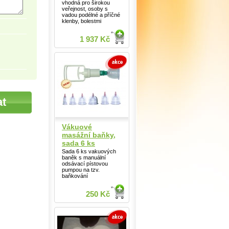
vhodná pro širokou
veřejnost, osoby s
vadou podélné a příčné
klenby, bolestmi
1 937 Kč
Vákuové
masážní baňky,
sada 6 ks
Sada 6 ks vakuových
baněk s manuální
odsávací pístovou
pumpou na tzv.
baňkování
250 Kč