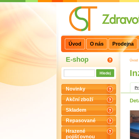
3
2
1
Úvod
O nás
Prodejna
E-shop
Úvod
In
P
Novinky
Akční zboží
Det
Skladem
Repasované
Hrazené
pojišťovnou