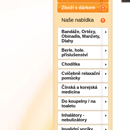
Zboží s dárkem
Naše nabídka
Bandáže, Ortézy,
Obinadla, Manžety,
Dlahy
Berle, hole.
příslušenství
Chodítka
Cvičebně relaxační
pomůcky
Čínská a korejská
medicína
Do koupelny / na
toaletu
Inhalátory -
nebulizátory
Invalidní vozíky,