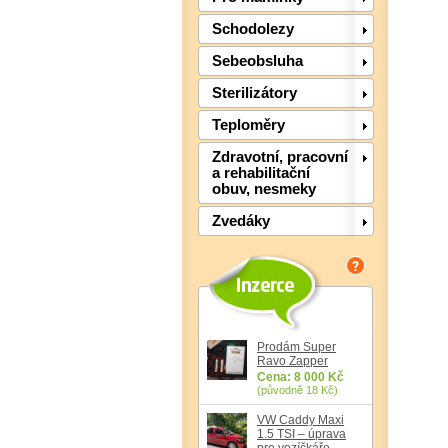
Schodolezy
Sebeobsluha
Sterilizátory
Teploměry
Zdravotní, pracovní
a rehabilitační
obuv, nesmeky
Zvedáky
Prodám Super
Ravo Zapper
Cena: 8 000 Kč
(původně 18 Kč)
VW Caddy Maxi
1.5 TSI – úprava
pro vozíčkáře,