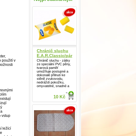
Chránič sluchu
E.A.R.Classic/pár
ter,
 použití v
Chránič sluchu - zátky
ze speciální PVC pěny,
možnosti
tvarová paměť
umožňuje postupné a
dokonalé přilnutí ke
stěně zvukovodu,
nedráždí pokožku,
omyvatelné, snadné a
arevnými
olím
10 Kč
xistují
zují
rý
 a
 vstup
 ležící
je