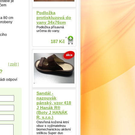
ostele je
ačem
Podložka
protiskluzová do
m a 80 cm
vany 34x76cm
vyrobeny
Podložka přísavná
určena do vany.
acího
187 Kč
[
zpět
]
?
rádi odpoví
Sandál -
nazouvák
pánský, vzor 418
J Hanák R®
(Boty J HANÁK
R, s.r.o.)
Otevřená kožená letní
obuv s vyjímatelnou
biomechanickou aktivní
stélkou Super duo