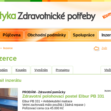
Půjčovna
Obchodní podmínky
Spolupráce
Inze
>
Inzerce
Zpět
zerce
rodám
Koupím
Vyměním
Pronajmu
Vloži
ail inzerátu
inzer
PRODÁM - Zdravotní pomůcky
Zdravotní polohovací postel Elbur PB 331
Elbur PB 331 + Antidekubitní matrace
Velmi zachovalá málo použitá ( žádná repase )
Pořizovací cena cca 45.000 Kč