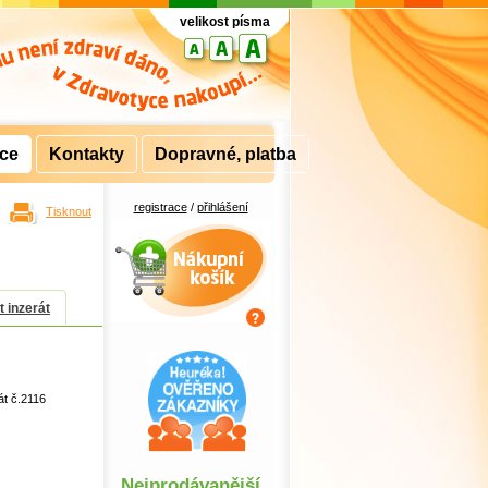
velikost písma
rce
Kontakty
Dopravné, platba
registrace
/
přihlášení
Tisknout
Nákupní košík
t inzerát
át č.2116
Nejprodávanější