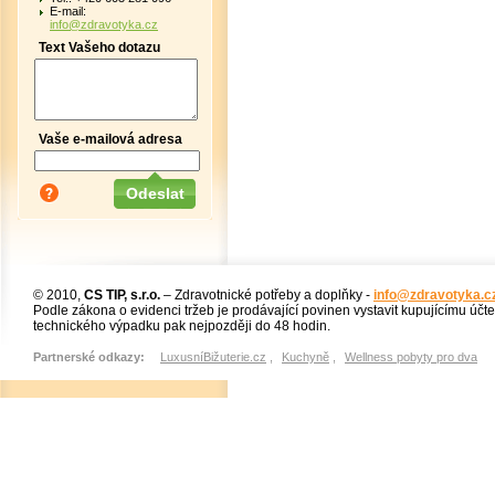
E-mail:
info@zdravotyka.cz
Text Vašeho dotazu
Vaše e-mailová adresa
© 2010,
CS TIP, s.r.o.
– Zdravotnické potřeby a doplňky -
info@zdravotyka.c
Podle zákona o evidenci tržeb je prodávající povinen vystavit kupujícímu účt
technického výpadku pak nejpozději do 48 hodin.
Partnerské odkazy:
LuxusníBižuterie.cz
,
Kuchyně
,
Wellness pobyty pro dva