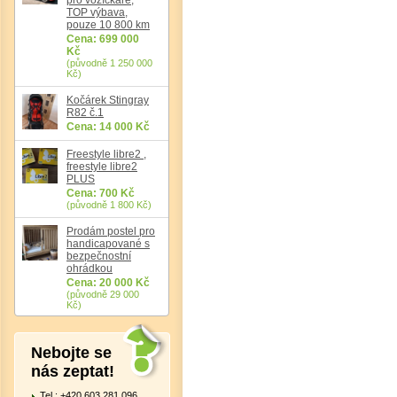
TOP výbava,
pouze 10 800 km
Cena: 699 000
Kč
(původně 1 250 000
Kč)
Kočárek Stingray
R82 č.1
Cena: 14 000 Kč
Det
Freestyle libre2 ,
freestyle libre2
PLUS
Cena: 700 Kč
(původně 1 800 Kč)
Prodám postel pro
handicapované s
bezpečnostní
ohrádkou
Cena: 20 000 Kč
(původně 29 000
Kč)
Nebojte se
nás zeptat!
Tel.: +420 603 281 096