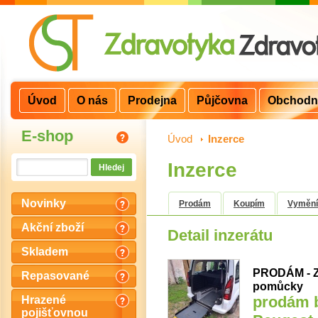
Úvod
O nás
Prodejna
Půjčovna
Obchodn
E-shop
Úvod
>
Inzerce
Inzerce
Novinky
Prodám
Koupím
Vyměn
Akční zboží
Detail inzerátu
Skladem
PRODÁM - Z
Repasované
pomůcky
prodám b
Hrazené
pojišťovnou