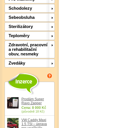
Det
Schodolezy
Sebeobsluha
Sterilizátory
Teploměry
Zdravotní, pracovní
a rehabilitační
obuv, nesmeky
Zvedáky
Det
Prodám Super
Ravo Zapper
Cena: 8 000 Kč
(původně 18 Kč)
VW Caddy Maxi
1.5 TSI – úprava
pro vozíčkáře,