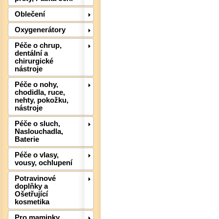
Oblečení
Oxygenerátory
Péče o chrup,
dentální a
chirurgické
nástroje
Péče o nohy,
chodidla, ruce,
Det
nehty, pokožku,
nástroje
Péče o sluch,
Naslouchadla,
Baterie
Péče o vlasy,
vousy, ochlupení
Potravinové
doplňky a
Ošetřující
kosmetika
Pro maminky