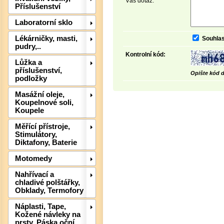
Váš dotaz:
Příslušenství
Laboratorní sklo
Lékárničky, masti,
Souhlas
pudry,..
Kontrolní kód:
Lůžka a
příslušenství,
Opište kód d
podložky
Masážní oleje,
Koupelnové soli,
Koupele
Det
Měřící přístroje,
Stimulátory,
Diktafony, Baterie
Motomedy
Nahřívací a
chladivé polštářky,
Obklady, Termofory
Náplasti, Tape,
Kožené návleky na
prsty, Páska oční