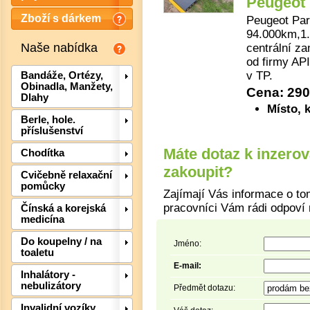
Peugeot 
Zboží s dárkem
Peugeot Par
94.000km,1.
Naše nabídka
centrální z
od firmy AP
v TP.
Bandáže, Ortézy,
Obinadla, Manžety,
Cena: 290
Dlahy
Místo, 
Berle, hole.
příslušenství
Máte dotaz k inzero
Chodítka
zakoupit?
Cvičebně relaxační
pomůcky
Zajímají Vás informace o to
pracovníci Vám rádi odpoví 
Čínská a korejská
medicína
Do koupelny / na
Jméno:
toaletu
E-mail:
Inhalátory -
Det
nebulizátory
Předmět dotazu:
Invalidní vozíky,